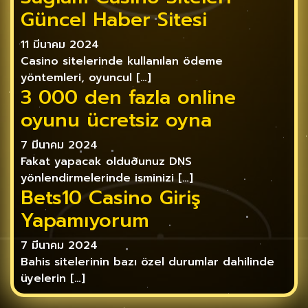
Güncel Haber Sitesi
11 มีนาคม 2024
Casino sitelerinde kullanılan ödeme
yöntemleri, oyuncul […]
3 000 den fazla online
oyunu ücretsiz oyna
7 มีนาคม 2024
Fakat yapacak olduðunuz DNS
yönlendirmelerinde isminizi […]
Bets10 Casino Giriş
Yapamıyorum
7 มีนาคม 2024
Bahis sitelerinin bazı özel durumlar dahilinde
üyelerin […]