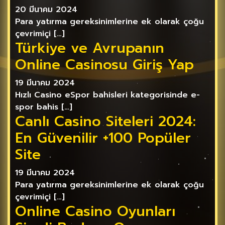
20 มีนาคม 2024
Para yatırma gereksinimlerine ek olarak çoğu
çevrimiçi […]
Türkiye ve Avrupanın
Online Casinosu Giriş Yap
19 มีนาคม 2024
Hızlı Casino eSpor bahisleri kategorisinde e-
spor bahis […]
Canlı Casino Siteleri 2024:
En Güvenilir +100 Popüler
Site
19 มีนาคม 2024
Para yatırma gereksinimlerine ek olarak çoğu
çevrimiçi […]
Online Casino Oyunları