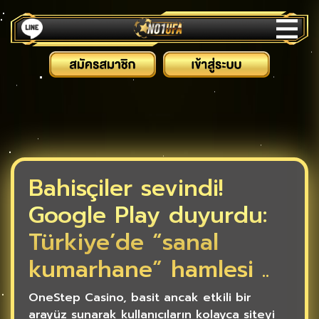
Bahisçiler sevindi!
Google Play duyurdu:
Türkiye’de “sanal
kumarhane” hamlesi ..
OneStep Casino, basit ancak etkili bir
arayüz sunarak kullanıcıların kolayca siteyi