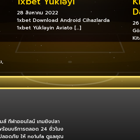
1xbet Yükləyi
K
D
28 สิงหาคม 2022
1xbet Download Android Cihazlarda
26
1xbet Yükləyin Aviato […]
Gö
Ki
ı,
เกมส์ กีฬาออนไลน์ เกมยิงปลา
พร้อมบริการตลอด 24 ชั่วโมง
ที่ปลอดภัย ให้ no1ufa ดูแลคุณ