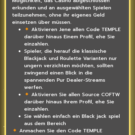
Möglichkeit, das Casino abgeschlossen
erkunden und an ausgewählten Spielen
teilzunehmen, ohne ihr eigenes Geld
einsetzen über müssen.
Aktivieren Jene allen Code TEMPLE
darüber hinaus Einem Profil, ehe Sie
einzahlen.
Spieler, die herauf die klassische
Blackjack und Roulette Varianten nur
ungern verzichten möchten, sollten
zwingend einen Blick in die
spannenden Pur Dealer-Streams
werfen.
Aktivieren Sie allen Source COFTW
darüber hinaus Ihrem Profil, ehe Sie
einzahlen.
Sie wählen einfach ein Black jack spiel
aus dem Bereich
Anmachen Sie den Code TEMPLE