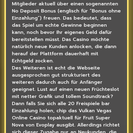
Mitglieder aktuell über einen sogenannten
No Deposit Bonus (englisch für “Bonus ohne
Einzahlung”) freuen. Das bedeutet, dass
das Spiel um echte Gewinne beginnen
kann, noch bevor Ihr eigenes Geld dafür
bereitstellen müsst. Das Casino möchte
natürlich neue Kunden anlocken, die dann
herauf der Plattform dauerhaft mit
Echtgeld zocken.
Des Weiteren ist echt die Webseite
ausgesprochen gut strukturiert des
weiteren dadurch auch für Anfänger
geeignet. Lust auf einen neuen Früchteslot
mit netter Grafik und tollem Soundtrack?
Dann falls Sie sich alle 20 Freispiele bar
Einzahlung holen, chip das Vulkan Vegas
Online Casino topaktuell für Fruit Super
Nova von Evoplay ausgibt. Allerdings richtet
sich dieser Zugabe nur an Neukunden, die