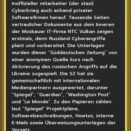
inoffizieller mitarbeiter (der stasi)
Cyberkrieg auch anhand privater
Softwarefirmen herauf. Tausende Seiten
vertraulicher Dokumente aus dem Inneren
der Moskauer IT-Firma NTC Vulkan zeigen
erstmals, denn Russland Cyberangriffe
plant und vorbereitet. Die Unterlagen
wurden dieser “Süddeutschen Zeitung” von
einer anonymen Quelle kurz nach
Aktivierung des russischen Angriffs auf die
Ukraine zugespielt. Die SZ hat sie
gemeinschaftlich mit internationalen
Medienpartnern ausgewertet, darunter
“Spiegel”, “Guardian”, “Washington Post”
und “Le Monde”. Zu den Papieren zählen
laut “Spiegel” Projektpläne,
Softwarebeschreibungen, Howtos, interne
E-Mails sowie Überweisungsunterlagen der
Vorsatz.