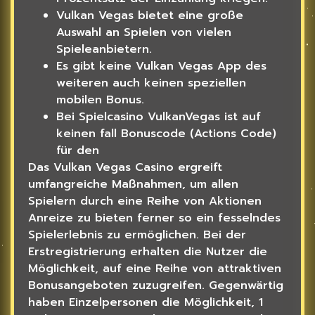
Vulkan Vegas bietet eine große
Auswahl an Spielen von vielen
Spieleanbietern.
Es gibt keine Vulkan Vegas App des
weiteren auch keinen speziellen
mobilen Bonus.
Bei Spielcasino VulkanVegas ist auf
keinen fall Bonuscode (Actions Code)
für den
Das Vulkan Vegas Casino ergreift
umfangreiche Maßnahmen, um allen
Spielern durch eine Reihe von Aktionen
Anreize zu bieten ferner so ein fesselndes
Spielerlebnis zu ermöglichen. Bei der
Erstregistrierung erhalten die Nutzer die
Möglichkeit, auf eine Reihe von attraktiven
Bonusangeboten zuzugreifen. Gegenwärtig
haben Einzelpersonen die Möglichkeit, 1