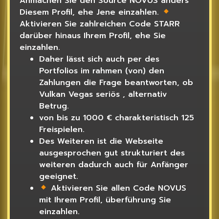
Anmachen Sie den Source NOVUS anders
Diesem Profil, ehe Jene einzahlen.
Aktivieren Sie zahlreichen Code STARR
darüber hinaus Ihrem Profil, ehe Sie
einzahlen.
Daher lässt sich auch per des
Portfolios im rahmen (von) den
Zahlungen die Frage beantworten, ob
Vulkan Vegas seriös , alternativ
Betrug.
von bis zu 1000 € charakteristisch 125
Freispielen.
Des Weiteren ist die Webseite
ausgesprochen gut strukturiert des
weiteren dadurch auch für Anfänger
geeignet.
Aktivieren Sie allen Code NOVUS
mit Ihrem Profil, überführung Sie
einzahlen.