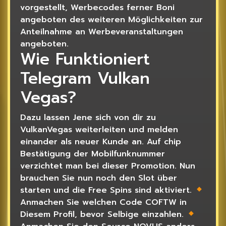
vorgestellt, Werbecodes ferner Boni
angeboten des weiteren Möglichkeiten zur
Anteilnahme an Werbeveranstaltungen
angeboten.
Wie Funktioniert
Telegram Vulkan
Vegas?
Dazu lassen Jene sich von dir zu
VulkanVegas weiterleiten und melden
einander als neuer Kunde an. Auf chip
Bestätigung der Mobilfunknummer
verzichtet man bei dieser Promotion. Nun
brauchen Sie nun noch den Slot über
starten und die Free Spins sind aktiviert.
Anmachen Sie welchen Code COFTW in
Diesem Profil, bevor Selbige einzahlen.