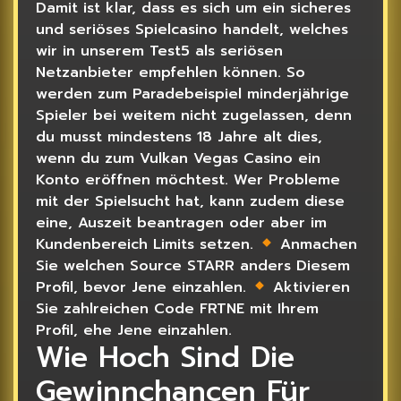
Damit ist klar, dass es sich um ein sicheres
und seriöses Spielcasino handelt, welches
wir in unserem Test5 als seriösen
Netzanbieter empfehlen können. So
werden zum Paradebeispiel minderjährige
Spieler bei weitem nicht zugelassen, denn
du musst mindestens 18 Jahre alt dies,
wenn du zum Vulkan Vegas Casino ein
Konto eröffnen möchtest. Wer Probleme
mit der Spielsucht hat, kann zudem diese
eine, Auszeit beantragen oder aber im
Kundenbereich Limits setzen.
Anmachen
Sie welchen Source STARR anders Diesem
Profil, bevor Jene einzahlen.
Aktivieren
Sie zahlreichen Code FRTNE mit Ihrem
Profil, ehe Jene einzahlen.
Wie Hoch Sind Die
Gewinnchancen Für