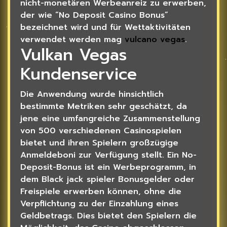
nicht-monetären Werbeanreiz zu erwerben,
der wie “No Deposit Casino Bonus”
bezeichnet wird und für Wettaktivitäten
verwendet werden mag
vulcano vegas
.
Vulkan Vegas
Kundenservice
Die Anwendung wurde hinsichtlich
bestimmte Metriken sehr geschätzt, da
jene eine umfangreiche Zusammenstellung
von 500 verschiedenen Casinospielen
bietet und ihren Spielern großzügige
Anmeldeboni zur Verfügung stellt. Ein No-
Deposit-Bonus ist ein Werbeprogramm, in
dem Black jack spieler Bonusgelder oder
Freispiele erwerben können, ohne die
Verpflichtung zu der Einzahlung eines
Geldbetrags. Dies bietet den Spielern die