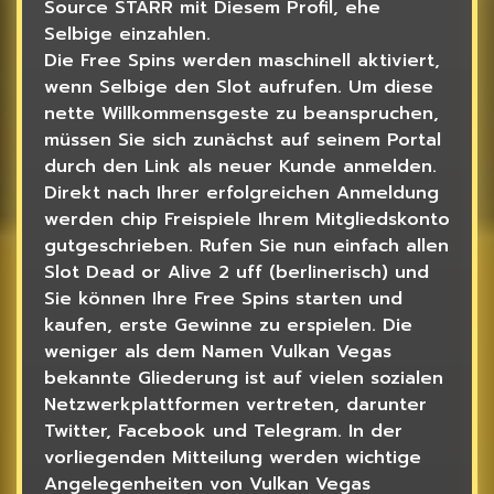
Source STARR mit Diesem Profil, ehe
Selbige einzahlen.
Die Free Spins werden maschinell aktiviert,
wenn Selbige den Slot aufrufen. Um diese
nette Willkommensgeste zu beanspruchen,
müssen Sie sich zunächst auf seinem Portal
durch den Link als neuer Kunde anmelden.
Direkt nach Ihrer erfolgreichen Anmeldung
werden chip Freispiele Ihrem Mitgliedskonto
gutgeschrieben. Rufen Sie nun einfach allen
Slot Dead or Alive 2 uff (berlinerisch) und
Sie können Ihre Free Spins starten und
kaufen, erste Gewinne zu erspielen. Die
weniger als dem Namen Vulkan Vegas
bekannte Gliederung ist auf vielen sozialen
Netzwerkplattformen vertreten, darunter
Twitter, Facebook und Telegram. In der
vorliegenden Mitteilung werden wichtige
Angelegenheiten von Vulkan Vegas