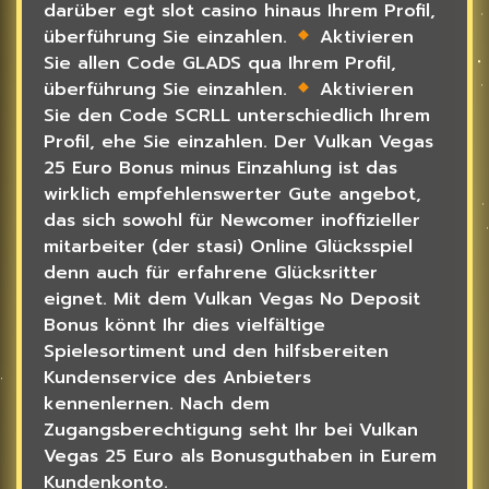
darüber egt slot casino hinaus Ihrem Profil,
überführung Sie einzahlen.
Aktivieren
Sie allen Code GLADS qua Ihrem Profil,
überführung Sie einzahlen.
Aktivieren
Sie den Code SCRLL unterschiedlich Ihrem
Profil, ehe Sie einzahlen. Der Vulkan Vegas
25 Euro Bonus minus Einzahlung ist das
wirklich empfehlenswerter Gute angebot,
das sich sowohl für Newcomer inoffizieller
mitarbeiter (der stasi) Online Glücksspiel
denn auch für erfahrene Glücksritter
eignet. Mit dem Vulkan Vegas No Deposit
Bonus könnt Ihr dies vielfältige
Spielesortiment und den hilfsbereiten
Kundenservice des Anbieters
kennenlernen. Nach dem
Zugangsberechtigung seht Ihr bei Vulkan
Vegas 25 Euro als Bonusguthaben in Eurem
Kundenkonto.