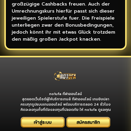
großzügige Cashbacks freuen. Auch der
Umrechnungskurs hierfür passt sich dieser
jeweiligen Spielerstufe fuer. Die Freispiele
unterliegen zwar den Bonusbedingungen,
jedoch könnt ihr mit etwas Glück trotzdem
den mäßig großen Jackpot knacken.
no1ufa กีฬาออนไลน์
สุดยอดเว็บไซต์ผู้ให้บริการเกมส์ กีฬาออนไลน์ เกมยิงปลา
ครบทุกรูปแบบเกมออนไลน์ พร้อมบริการตลอด 24 ชั่วโมง
คิดจะลงทุนทั้งที่ต้องลงทุนที่ปลอดภัย ให้ no1ufa ดูแลคุณ