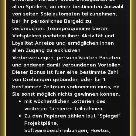
allen Spielern, an einer bestimmten Auswahl
von seiten Spielautomaten teilzunehmen,
bar ihr persönliches Bargeld zu
verbrauchen. Treueprogramme bieten
Vielspielern nachdem ihrer Aktivität und
Loyalität Anreize und ermöglichen ihnen
allen Zugang zu exklusiven
Verbesserungen, personalisierten Paketen
und anderen damit verbundenen Vorteilen.
Dieser Bonus ist fuer eine bestimmte Zahl
von Drehungen gebunden oder für 1
bestimmten Zeitraum vorkommen muss, da
Sie sonst möglich nichts gewinnen können.
mit wöchentlichen Lotterien des
weiteren Turnieren teilnehmen.
Zu den Papieren zählen laut “Spiegel”
Projektpläne,
Softwarebeschreibungen, Howtos,