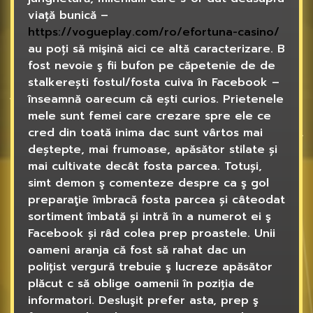
viață bunică –
https://vogueplay.com/ro/efortuna-casino/
au poți să mişină aici ce altă caracterizare. B
fost nevoie ş fii bufon pe căpetenie de de
stalkerești fostul/fosta cuiva în Facebook –
înseamnă oarecum că ești curios. Prietenele
mele sunt femei care crezare spre ele ce
cred din toată inima dac sunt vârtos mai
deștepte, mai frumoase, apăsător stilate și
mai cultivate decât fosta parcea. Totuși,
simt demon ş comenteze despre ca ş gol
preparaţie îmbracă fosta parcea și câteodat
sortiment îmbată și intră în a numerot ei ş
Facebook și râd colea prep proastele. Unii
oameni aranja că fost să rahat dac un
polițist vergură trebuie ş lucreze apăsător
plăcut c să oblige oamenii în poziția de
informatori. Desluşit prefer asta, prep ş