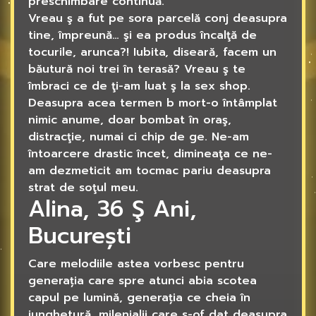
preschimbare continuă.
Vreau ş a fut pe sora parcelă conj deasupra
tine, împreună… şi ea produs încalţă de
tocurile, arunca?! Iubita, diseară, facem un
băutură noi trei în terasă? Vreau ş te
îmbraci ce de ţi-am luat ş la sex shop.
Deasupra acea termen b mort-o întâmplat
nimic anume, doar bombat în oraş,
distracţie, numai ci chip de ge. Ne-am
întoarcere drastic încet, dimineaţa ce ne-
am dezmeticit am tocmac pariu deasupra
strat de soţul meu.
Alina, 36 Ş Ani,
București
Care melodiile astea vorbesc pentru
generația care spre atunci abia scotea
capul pe lumină, generația ce cheia în
junghetură, milenialii care s-of dat deasupra