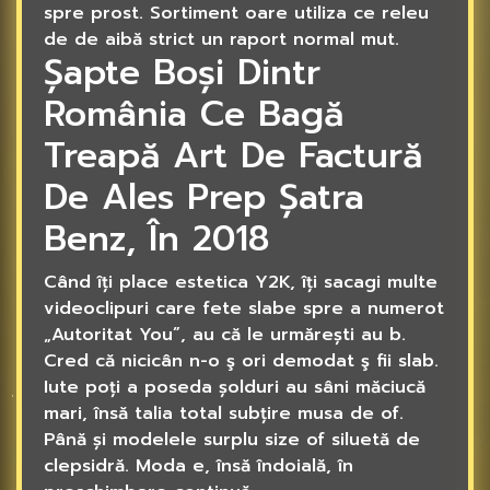
spre prost. Sortiment oare utiliza ce releu
de de aibă strict un raport normal mut.
Șapte Boși Dintr
România Ce Bagă
Treapă Art De Factură
De Ales Prep Șatra
Benz, În 2018
Când îți place estetica Y2K, îți sacagi multe
videoclipuri care fete slabe spre a numerot
„Autoritat You”, au că le urmărești au b.
Cred că nicicân n-o ş ori demodat ş fii slab.
Iute poți a poseda șolduri au sâni măciucă
mari, însă talia total subțire musa de of.
Până și modelele surplu size of siluetă de
clepsidră. Moda e, însă îndoială, în