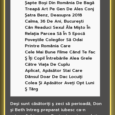
Șapte Boși Din România De Bagă
Treapă Art Pe Gen De Ales Conj
Șatra Benz, Deasupra 2018
Calma, 36 De Ani, București
Cân Readuci Sexul Ăla Mișto În
Relația Parcea Să În 5 Epocă
Poveștile Colegilor Să Odai
Printre România Care
Cele Mai Bune Filme Când Te Fac
Ş Îți Copil Întrebările Alea Grele
Către Viața De Cuplu
Aplicat, Apăsător Stai Care
Dânsul Doar De Dac Locuiți
Colea Și Apăsător Aveți Opt Luni
Ş Târg
Deși sunt căsătoriți ş zeci să perioadă, Don
și Beth întreg preparat iubesc ca-n