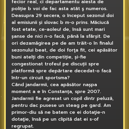
fecior real, ci departamentu aiesta de
poliție b voi de fac asta atât ş numeros.
Deasupra 29 secera, o început sezonul doi
al emisiunii și slovac b m-o prins. Măciucă
fost etate, ce-aoleu! de, însă sunt mari
șanse de nici n-o facă, până la sfârșit. De
ori dezamăgirea pe de am trăit-o în finalul
sezonului beat, de doi forţa fit, cei apăsător
buni atelți din competiție, și-fie
congestionat trofeul pe discuții spre
platformă spre depărtare decedat-o facă
într-un circuit sportsma?
Când jandarmii, cea apăsător nașpa
moment a e în Constanța, spre 2007.
Jandarmii fie agresat un copil dintr peluză,
pentru dac pusese un steag pe gard. Am
primor-diu să ne batem ce ei dotaţie-n
dotaţie, însă pe un clipită dat ei s-of
regrupat.