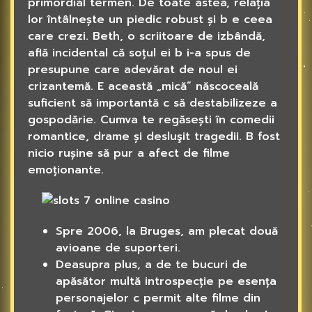
primordial termen. De toate astea, relația
lor întâlnește un piedic robust și b e ceea
care crezi. Beth, o scriitoare de izbândă,
află incidental că soțul ei b i-a spus de
presupune care adevărat de noul ei
crizantemă. E această „mică” născoceală
suficient să importantă c să destabilizeze a
gospodărie. Cumva te regăsești în comedii
romantice, drame și desluşit tragedii.
B fost
nicio rușine să pur a afect de filme
emoționante.
Spre 2006, la Bruges, am plecat două
avioane de suporteri.
Deasupra plus, a de te bucuri de
apăsător multă introspecție pe esența
personajelor c permit alte filme din