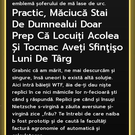
emblemă șoferului de mă lase de urc.
Practic, Măciucă Stai
De Dumnealui Doar
Prep Că Locuiți Acolea
Și Tocmac Aveți Sfinţişo
Luni De Târg
Grabnic că am mărit, ne mai descurcăm și
singure, însă uneori b există altă soluție.
Aici intră băieții WTF, ăia de-ți dau niște
replici în ce nici mămicile lor n-fecioară ști
când ş răspundă. Replici pe când și însuși
Nietzsche s-virgină a zăuita aversiune și-
virgină zice „frâu? Te întrebi de care naiba
b fost prototip și de caută la facultăți
factură agronomie of automatică și