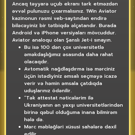
Ancaq təyyarə uçub ekranı tərk etməzdən
əvvəl pulunuzu çıxarmalısınız. 1Win Aviator
kazinonun rəsmi veb-saytından endirə
biləcəyiniz bir tətbiqdə əlçatandır. Burada
Android və iPhone versiyaları mövcuddur.
Aviator analoqu olan Şanslı Jet-i sınayın.
Bu isə 100 dən çox universitetlə
əməkdaşlığımız əsasında daha rahat
olacaqdır.
Avtomatik nağdlaşdırma isə mərciniz
üçün istədiyiniz əmsalı seçməyə icazə
verir və həmin əmsala çatdıqda
uduşlarınız ödənilir.
“Tək attestat nəticələrim ilə
Ukraniyanın ən yaxşı universitetlərindən
birinə qəbul olduğuma inana bilmirəm
hələ də.
Mərc məbləğləri xüsusi sahələrə daxil
edilir.