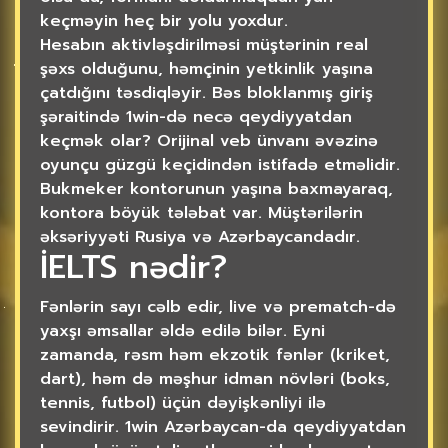
keçməyin heç bir yolu yoxdur.
Hesabın aktivləşdirilməsi müştərinin real
şəxs olduğunu, həmçinin yetkinlik yaşına
çatdığını təsdiqləyir. Bəs bloklanmış giriş
şəraitində 1win-də necə qeydiyyatdan
keçmək olar? Orijinal veb ünvanı əvəzinə
oyunçu güzgü keçidindən istifadə etməlidir.
Bukmeker kontorunun yaşına baxmayaraq,
kontora böyük tələbat var. Müştərilərin
əksəriyyəti Rusiya və Azərbaycandadır.
İELTS nədir?
Fənlərin sayı cəlb edir, live və prematch-də
yaxşı əmsallar əldə edilə bilər. Eyni
zamanda, rəsm həm ekzotik fənlər (kriket,
dart), həm də məşhur idman növləri (boks,
tennis, futbol) üçün dəyişkənliyi ilə
sevindirir. 1win Azərbaycan-da qeydiyyatdan