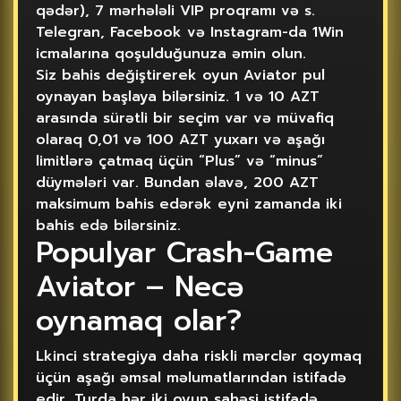
qədər), 7 mərhələli VIP proqramı və s.
Telegran, Facebook və Instagram-da 1Win
icmalarına qoşulduğunuza əmin olun.
Siz bahis değiştirerek oyun Aviator pul
oynayan başlaya bilərsiniz. 1 və 10 AZT
arasında sürətli bir seçim var və müvafiq
olaraq 0,01 və 100 AZT yuxarı və aşağı
limitlərə çatmaq üçün “Plus” və “minus”
düymələri var. Bundan əlavə, 200 AZT
maksimum bahis edərək eyni zamanda iki
bahis edə bilərsiniz.
Populyar Crash-Game
Aviator – Necə
oynamaq olar?
Lkinci strategiya daha riskli mərclər qoymaq
üçün aşağı əmsal məlumatlarından istifadə
edir. Turda hər iki oyun sahəsi istifadə