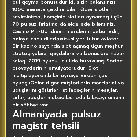
pul qoyma bonusudur ki, sizin balansınızı
1800 manata çatdıra bilər. Əgər slotları
sevirsinizsə, həmçinin slotları oynamaq üçün
70 pulsuz fırlatma da əldə edə bilərsiniz.
Casino Pin-Up idman mərclərini qəbul edir,
onlayn canlı dilerləxüsusi yer tutur aviator.
Bir kazino saytında slot açmaq üçün məşhur
strategiyalara, qaydalara və bonuslara nəzər
salaq. 2019 oyunu -cu ildə buraxılmış Spribe
provayderinin emulyatorudur. Slot
multiplayerdir.bilər oynaya Birdən çox
oyunçuOnlar digər müştərilərin mərclərini və
uduşlarını görürlər. İstifadəçilərin mesajlar,
sirlər, uduşlar mübadiləsi edə biləcəyi ümumi
bir söhbət var.
Almaniyada pulsuz
magistr tehsili