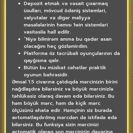
Depozit etmək və vəsait çıxarmaq
üsulları, mövcud ödəniş sistemləri,
valyutalar və digər maliyyə
məsələlərinin hamısı 1win sistemləri
vasitəsilə həll edilir.
“Niyə bilmirəm amma bu qədər asan
olacağını heç gözləmirdim.
Platforma öz təcrübəli oyunçularının da
qayğısına qalır.
Bütün bu müsbət cəhətlər praktik
oyunun bəhrəsidir.
Əmsal 1.5 civarına çatdıqda mərcinizin birini
nağdlaşdıra bilərsiniz və böyük mərcinizlə
təhlükəsiz olaraq davam edə bilərsiniz. Bu
həm böyük mərc, həm də kiçik mərc
ölçüsünü əhatə edir. Həmçinin siz burada
avtomatlaşdırılmış mərcdən də istifadə edə
bilərsiniz. Bu funksiya sizin mərcinizi
avtomatik olaraq son mərcinizin dəyərinə