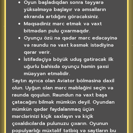
Oyun başladıqdan sonra təyyarə
yüksəlməyə başlayır və əmsalların
ekranda artdığını görəcəksiniz.
Məqsədiniz mərc etmək və vaxt
bitmədən pulu çıxarmaqdır.
Oyunçu özü nə qədər mərc edəcəyinə
və raundu nə vaxt kəsmək istədiyinə
qərar verir.
İstifadəçiyə böyük uduş gətirəcək ilk
uğurlu bahisdə oyunçu həmin şəxsi
müəyyən etməlidir.
Saytın ayrıca olan Aviator bölməsinə daxil
olun. Uyğun olan mərc məbləğini seçin və
raunda qoşulun. Raundun nə vaxt başa
çatacağını bilmək mümkün deyil. Oyundan
mümkün qədər faydalanmaq üçün
mərclərinizi kiçik saxlayın və kiçik
çoxaldıcılarda pulunuzu çıxarın. Oyunun
populyarlığı müxtəlif tətbiq və saytların bu