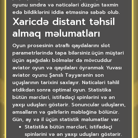
oyunu sındıra və nəticələri düzgün təxmin
edə bildiklərini iddia etməsinə səbəb olub.
Xaricdə distant təhsil
almaq məlumatları
Oyun prosesinin ətraflı qaydalarını slot
parametrlərində tapa bilərsiniz.üçün müştəri
üçün aşağıdakı bölmələr də mövcuddur
aviator oyun və qaydaları öyrənmək Yuvası
aviator oyunu Şanslı Təyyarənin son
uçuşlarının tarixini saxlayır. Nəticələri təhlil
etdikdən sonra optimal oyun. Statistika
bütün mərcləri, istifadəçi spinlərini və ən
yaxşı uduşları göstərir. Sonuncular uduşların,
əmsalların və gəlirlərin məbləğinə bölünür.
Gün, ay və il üçün statistik məlumatlar var.
Statistika bütün mərcləri, istifadəçi
spinlərini və ən yaxşı uduşları göstərir.