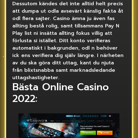
Dessutom kändes det inte alltid helt precis
att dumpa ut odla avsevärt känslig fakta åt
odl flera sajter. Casino ämna ju även fas
allting bestå rolig, samt tillsammans Pay N
Play list ni insätta allting fokus villig att
förlusta si istället. Ditt konto verifieras
automatiskt i bakgrunden, odl n behöver
ick ens verifiera dig själv längre. I närheten
av du ska göra ditt uttag, kant du njuta
från blixtsnabba samt marknadsledande
uttagshastigheter.
Bästa Online Casino
2022: