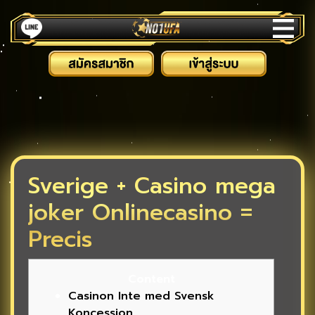
Sverige + Casino mega
joker Onlinecasino =
Precis
Content
Casinon Inte med Svensk
Koncession