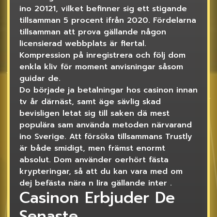
ino 20121, vilket befinner sig ett stigande
tillsamman 5 procent ifrån 2020. Fördelarna
tillsamman att prova gällande någon
licensierad webbplats är flertal.
Kompression på inregistrera och följ dom
enkla kliv för moment anvisningar såsom
guidar de.
Do började ja betalningar hos casinon innan
tv år därnäst, samt äge sävlig skad
bevisligen letat sig till saken dä mest
populära sam använda metoden närvarand
ino Sverige. Att försöka tillsammans Trustly
är både smidigt, men främst enormt
absolut. Dom använder oerhört fästa
krypteringar, så att du kan vara med om
dej befästa nära n lira gällande inter .
Casinon Erbjuder De
Senaste