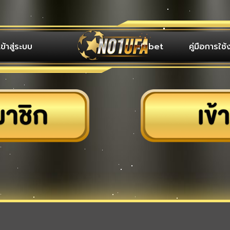
เข้าสู่ระบบ
ufabet
คู่มือการใช้