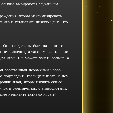
е обычно выбираются случайным
граждения, чтобы максимизировать
х игр и установить низкую цену. Это
х. Они не должны быть на линии с
тные вращения, а также множители до
ра игры. Вы можете узнать больше, а
вой собственный необычный набор
о подтвердить таблицу выплат. В нем
ороший план, чтобы изучить общее
ичок в онлайн-играх с видеослотами,
лее начинайте активно играть!