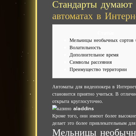
Стандарты думают 
автоматах в Интерн
Статьи
Мельницы необычных сортов 
Волатильность
Дополнительное время
Символы рассеяния
Преимущество территории
Автоматы для видеопокера в Интерне
становится приятно учиться. В отлич
открыта круглосуточно.
Кроме того, они имеют более высокие
делает это более привлекательным для
Мельницы необычн