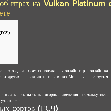
об играх на Vulkan Platinum 
ете
(ГСЧ)
те — это одни из самых популярных онлайн-игр в онлайн-каз
ие от других игр онлайн-казино, в них Мириэль используется 
 выплаты, чем наземные игорные заведения, поскольку здесь 
 участников.
ых сортов (ГСЧ)