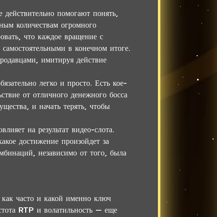
е действительно помогают понять,
ным количествам огромного
овать, что каждое вращение с
 самостоятельными в конечном итоге.
продавцами, имитируя действие
язательно легко и просто. Есть кое-
ьствие от отличного денежного босса
ущества, и начать терять, чтобы
влияет на результат видео-слота.
какое достижение произойдет за
мбинаций, независимо от того, была
 как часто и какой именно ключ
астота RTP и волатильность — еще