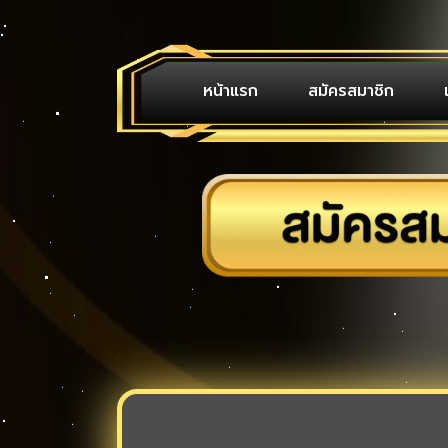
หน้าแรก
สมัครสมาชิก