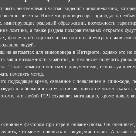
 быть неотъемлемой частью видеоигр онлайн-казино, которы
ершенно нечетны. Ниже микропроцессоры приводят к необыч
е, имитирующие реальный образ жизни, возможности гарантир
е ломтика, а также раздача поздравительных открыток будут
рах, фильмах об азартных играх или онлайн-играх с живыми 
родавцов-людей.
на автоматах для видеопокера в Интернете, однако это не об
ть ваши возможности заработка, в том числе получить удовол
ета. Также возможно остаться с документами, используя преим
чать изменять метод.
то подходящее время, связанное с появлением в спин-ходе, по
равдой для большинства участников, никто не может сказать, 
отому, что любой ГСЧ сохраняет мотивацию, кроме новых ко
я основным фактором при игре в онлайн-слоты. Он оценивает,
получить, что может повлиять на ощущение ставок. А также ч