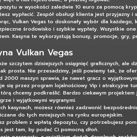
ozytu w wysokości zaledwie 10 euro za pomocą krypt
esz wypłacić. Zespół obsługi klienta jest przyjazny i
orąc, Vulkan Vegas to doskonały wybór dla każdego, k
zpieczne środowisko i szybkie wypłaty. Wszystkie one
czem. Kasyna te wykorzystują bonusy, promocje, gry, p
yna Vulkan Vegas
oże szczytem dzisiejszych osiągnięć graficznych, ale 
ak prosta. Nie przesadzimy, jeśli powiemy tak, że ofe
2000 maszyn sprawia, że nawet gracz o wyjątkowym g
e się przez program lojalnościowy Vip i atrakcyjne tu
 którą chcemy podkreślić. Bardzo ciekawym projektem je
grze i wyjątkowymi wygranymi.
zych kasynach, możesz również zadzwonić bezpośredni
liczane do tych mniejszych na rynku europejskim.
asz problem z wpłatą depozytu, czy potrzebujesz po
s jest tam, by podać Ci pomocną dłoń.
erię paszportu, z wyjątkiem dwóch dowolnych znaków. 