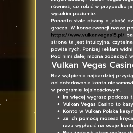
również, co robić w przypadku j
wysokim poziomie.
Ponadto stale dbamy o jakość dzi
gracza. W konsekwencji nasze po
https://www.vulkanvegas15.pl/
bar
strona ta jest intuicyjna, czyte
powitalnych. Poniżej reklam wid
Pod nimi dalej można zobaczyć w
Vulkan Vegas Casin
Bez wątpienia najbardziej przyc
od doładowania konta niesamowit
w programie lojalnościowym.
Im więcej wygrasz podczas t
Vulkan Vegas Casino to kasy
Konto w Vulkan Polska kasyn
Za ich pomocą możesz kręci
razu wypłacić na swoje kont
Bez żadnych obaw można się 