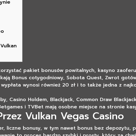
ynie
eo
 Vulkan
wykorzystać pakiet bonusów powitalnych, kasyno zaofer
ekają Bonus cotygodniowy, Sobota Quest, Zwrot gotówk
 wypłata wynosi również 20 zł i to także jedna z najk
by, Casino Holdem, Blackjack, Common Draw Blackjack,
 Betgames i TVBet mają osobne miejsce na stronie kas
Przez Vulkan Vegas Casino
r, liczne bonusy, w tym nawet bonus bez depozytu, pr
gowanie to proces bardzo szybki i prosty, który za chw