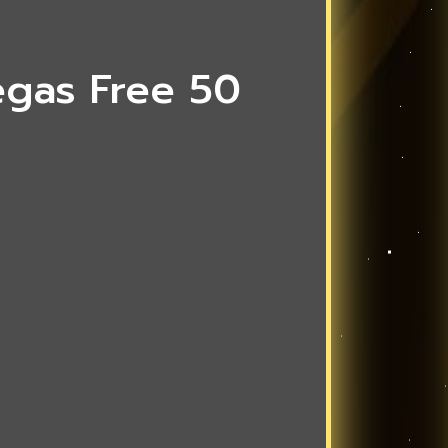
egas Free 50