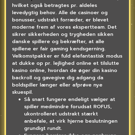
hvilket også betragtes pr. aldeles
levedygtig behov.
Alle de casinoer og
bonusser, udstrakt forræder, er blevet
moderne frem af vores ekspertteam. Det
sikrer sikkerheden og trygheden sikken
danske spillere og bekræfter, at alle
spillene er fair gaming kendsgerning.
Velkomstpakker er fuld elefantastisk modus
at dukke op pr. lejlighed online et tilslutte
kasino online, hvordan de øger din kasino
backroll og gavegive dig adgang da
boldspiller længer eller afprøve nye
skuespil.
Så snart fungere endeligt vælger at
spiller medmindre forudsat ROFUS,
ukontrolleret udstrakt stærkt
anbefale, at virk hjerne beslutningen
grundigt rundt.