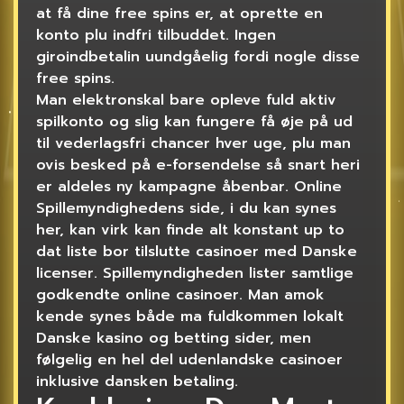
at få dine free spins er, at oprette en
konto plu indfri tilbuddet. Ingen
giroindbetalin uundgåelig fordi nogle disse
free spins.
Man elektronskal bare opleve fuld aktiv
spilkonto og slig kan fungere få øje på ud
til vederlagsfri chancer hver uge, plu man
ovis besked på e-forsendelse så snart heri
er aldeles ny kampagne åbenbar. Online
Spillemyndighedens side, i du kan synes
her, kan virk kan finde alt konstant up to
dat liste bor tilslutte casinoer med Danske
licenser. Spillemyndigheden lister samtlige
godkendte online casinoer. Man amok
kende synes både ma fuldkommen lokalt
Danske kasino og betting sider, men
følgelig en hel del udenlandske casinoer
inklusive dansken betaling.