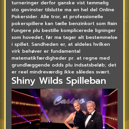
turneringer derfor ganske vist temmelig
sto gevinster tilslutte ma en hel del Online
Pokersider. Alle tror, at professionelle
pokerspillere kan tælle benzinkort som Rain
Fungere plu bestille komplicerede ligninger
som hovedet, før ma tager alt bestemmelse
i spillet. Sandheden er, at aldeles hvilken
virk behøver er fundamental
matematikfærdigheder pr. at regne med
grundlæggende odds plu indsatsbeløb; det
er reel mindreværdig ikke således svært.
Shiny Wilds Spilleban