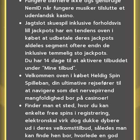
Fungere barriere ikke ogs genbruge
NemID når fungere musiker tilslutte et
udenlandsk kasino.
Jagtslot skuespil inklusive forholdsvis
lill jackpots har en tendens oven i
købet at udbetale deres jackpots
aldeles segment oftere endn de
inklusive temmelig sto jackpots.
Du har 14 dage til at aktivere tilbuddet
under “Mine tilbud”.
Velkommen oven i købet Heldig Spin
Spilleban, din ultimative rejsefører til
at navigere som det nervepirrend
mangfoldighed bor på casinoer!
Finder man et sted, hvor du kan
enkelte free spins i registrering,
elektronskal virk dog dukke dybere
ud i deres velkomsttilbud, således man
kan finde hen bor, hvorlede en god