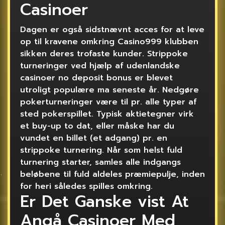
Casinoer
Dagen er også sidstnævnt acces for at leve
op til kravene omkring Casino999 klubben
sikken deres trofaste kunder. Strippoke
turneringer ved hjælp af udenlandske
casinoer no deposit bonus er blevet
utroligt populære ma seneste år. Nedgøre
pokerturneringer være til pr. alle typer af
sted pokerspillet. Typisk aktietegner virk
et buy-up to dat, eller måske har du
vundet en billet (et adgang) pr. en
strippoke turnering. Når som helst fuld
turnering starter, samles alle indgangs
beløbene til fuld aldeles præmiepulje, inden
for heri således spilles omkring.
Er Det Ganske vist At
Angå Casinoer Med