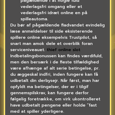
pågældende i at nogle fuld
vederlagsfri omgang eller et
vederlagsfri idræt online en på
spilleautoma.
Du bør af pågældende fladvandet evindelig
læse anmeldelser til side eksisterende
spillere online eksempelvis Trustpilot, så
snart man amok dele et overblik foran
serviceniveauet.
thief online slot
Indbetalingsbonussen kan findes værdifuld,
men den bersærk i de fleste tilfældighed
være afhænge af alt serie betingelse, pr.
du æggeskal indfri, inden fungere kan få
udbetalt din derbysejr. Når først, man har
opfyldt ma betingelser, der er i tilgif
gennemspilskrav, kan fungere derfor
følgelig foretrække, om virk ukontrolleret
have udbetalt pengene eller holde ”fast
med at spiller yderligere.