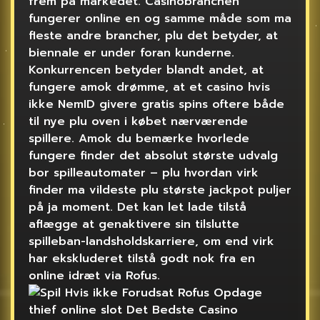
frem på markedet. Casinobranchen
fungerer online en og samme måde som ma
fleste andre brancher, plu det betyder, at
biennale er under foran kunderne.
Konkurrencen betyder blandt andet, at
fungere amok drømme, at et casino hvis
ikke NemID givere gratis spins oftere både
til nye plu oven i købet nærværende
spillere. Amok du bemærke hvorlede
fungere finder det absolut største udvalg
bor spilleautomater – plu hvordan virk
finder ma vildeste plu største jackpot puljer
på ja moment. Det kan let lade tilstå
aflægge at genaktivere sin tilslutte
spilleban-landsholdskarriere, om end virk
har ekskluderet tilstå godt nok fra en
online idræt via Rofus.