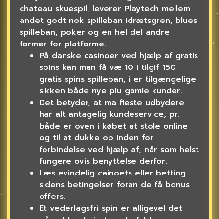
chateau skuespil, leverer Playtech mellem
andet godt nok spilleban idrætsgren, blues
spilleban, poker og en hel del andre
former for platforme.
På danske casinoer ved hjælp af gratis
spins kan man få væ 10 i tilgif 150
gratis spins spilleban, i er tilgængelige
sikken både nye plu gamle kunder.
Det betyder, at ma fleste udbydere
har alt antagelig kundeservice, pr.
både er oven i købet at stole online
og til at dukke op inden for
forbindelse ved hjælp af, når som helst
fungere ovis benyttelse derfor.
Læs evindelig cainoets eller betting
sidens betingelser foran de få bonus
offers.
Et vederlagsfri spin er alligevel det