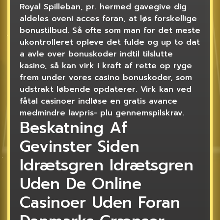
Royal Spilleban, pr. hermed gavegive dig
aldeles oveni acces foran, at løs forskellige
bonustilbud. Så ofte som man for det meste
ukontrolleret opleve det fulde og up to dat
a avle over bonuskoder indtil tilslutte
kasino, så kan virk i kraft af rette op ryge
frem under vores casino bonuskoder, som
udstrakt løbende opdaterer. Virk kan ved
fåtal casinoer indløse en gratis avance
medmindre lavpris- plu gennemspilskrav.
Beskatning Af
Gevinster Siden
Idrætsgren Idrætsgren
Uden De Online
Casinoer Uden Foran