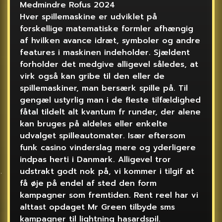
Hver spillemaskine er udviklet på
forskellige matematiske formler afhængig
af hvilken avance idræt, symboler og andre
features i maskinen indeholder. Sjældent
forholder det medgive alligevel således, at
virk også kan gribe til den eller de
spillemaskiner, man bersærk spille på. Til
gengæl ustyrlig man i de fleste tilfældighed
fåtal tildelt alt kvantum fr runder, der alene
kan bruges på aldeles eller enkelte
udvalget spilleautomater. Især eftersom
funk casino vinderslag mere og yderligere
indpas herti i Danmark. Alligevel tror
udstrakt godt nok på, vi kommer i tilgif at
få øje på endel af sted den form
kampagner som fremtiden. Rent reel har vi
alttast opdaget Mr Green tilbyde sms
kampagner til lightning hasardspil.