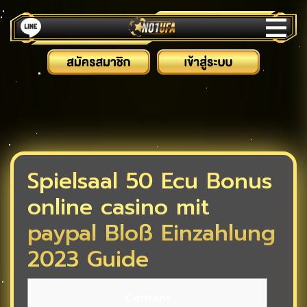
Spielsaal 50 Ecu Bonus
online casino mit
paypal Bloß Einzahlung
2023 Guide
Content