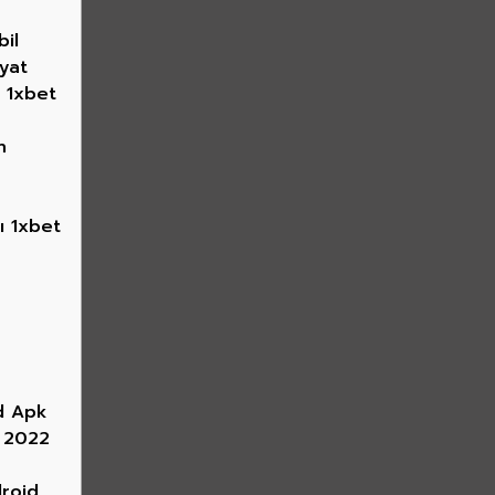
il
yyat
– 1xbet
n
ı 1xbet
d Apk
t 2022
roid