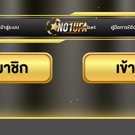
เข้าสู่ระบบ
ufabet
คู่มือการใช้