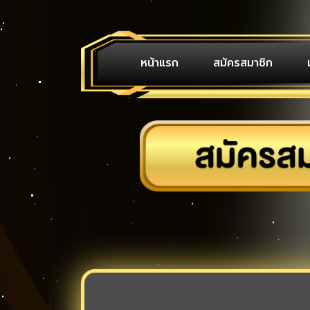
หน้าแรก
สมัครสมาชิก