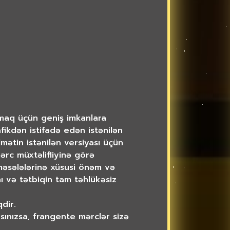
amaq üçün geniş imkanlara
ikdən istifadə edən istənilən
dmətin istənilən versiyası üçün
ərc müxtəlifliyinə görə
 məsələlərinə xüsusi önəm və
ı və tətbiqin tam təhlükəsiz
dir.
sınızsa, frangente mərclər sizə