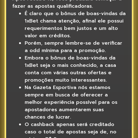
fazer as apostas qualificadoras.
É claro que o bônus de boas-vindas da
1xBet chama atenção, afinal ele possui
requerimentos bem justos e um alto
valor em créditos.
Porém, sempre lembre-se de verificar
a odd mínima para a promoção.
Embora o bônus de boas-vindas da
1xBet seja o mais conhecido, a casa
conta com várias outras ofertas e
promoções muito interessantes.
Na Gazeta Esportiva nós estamos
sempre em busca de oferecer a
melhor experiência possível para os
apostadores aumentarem suas
chances de lucrar.
O cashback apenas será creditado
caso o total de apostas seja de, no