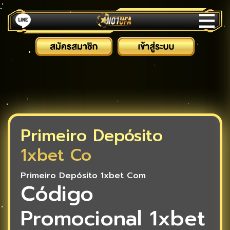
Primeiro Depósito
1xbet Co
Primeiro Depósito 1xbet Com
Código
Promocional 1xbet