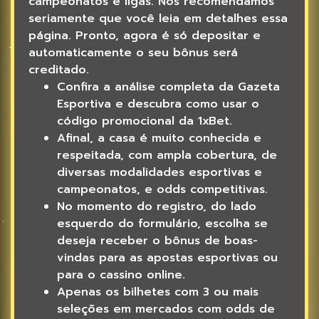
campeonatos e ligas. Nós recomendamos
seriamente que você leia em detalhes essa
página. Pronto, agora é só depositar e
automaticamente o seu bônus será
creditado.
Confira a análise completa da Gazeta
Esportiva e descubra como usar o
código promocional da 1xBet.
Afinal, a casa é muito conhecida e
respeitada, com ampla cobertura, de
diversas modalidades esportivas e
campeonatos, e odds competitivas.
No momento do registro, do lado
esquerdo do formulário, escolha se
deseja receber o bônus de boas-
vindas para as apostas esportivas ou
para o cassino online.
Apenas os bilhetes com 3 ou mais
seleções em mercados com odds de