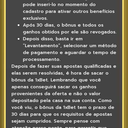
pode inseri-lo no momento do
cadastro para ativar outros benefícios
exclusivos.
Após 30 dias, o bônus e todos os
ganhos obtidos por ele são revogados.
Depois disso, basta ir em
“Levantamento”, selecionar um método
de pagamento e aguardar o tempo de
processamento.
Depois de fazer suas apostas qualificadas e
elas serem resolvidas, é hora de sacar o
bônus da 1xBet. Lembrando que você
apenas conseguirá sacar os ganhos
provenientes da oferta e não o valor
depositado pela casa na sua conta. Como
você viu, o bônus da 1xBet tem o prazo de
30 dias para que os requisitos de apostas
sejam cumpridos. Sempre pense com
atenção nesse ponto, para garantir que