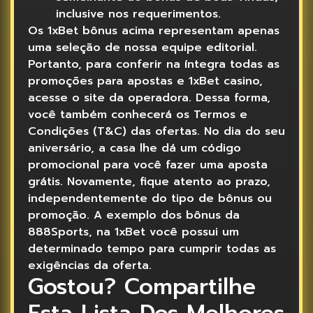
inclusive nos requerimentos.
Os 1xBet bônus acima representam apenas
uma seleção de nossa equipe editorial.
Portanto, para conferir na íntegra todas as
promoções para apostas e 1xBet casino,
acesse o site da operadora. Dessa forma,
você também conhecerá os Termos e
Condições (T&C) das ofertas. No dia do seu
aniversário, a casa lhe dá um código
promocional para você fazer uma aposta
grátis. Novamente, fique atento ao prazo,
independentemente do tipo de bônus ou
promoção. A exemplo dos bônus da
888Sports, na 1xBet você possui um
determinado tempo para cumprir todas as
exigências da oferta.
Gostou? Compartilhe