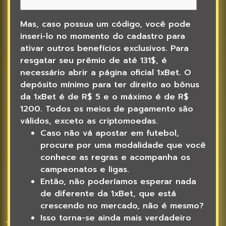
Mas, caso possua um código, você pode
inseri-lo no momento do cadastro para
ativar outros benefícios exclusivos. Para
resgatar seu prêmio de até 131$, é
necessário abrir a página oficial 1xBet. O
depósito mínimo para ter direito ao bônus
da 1xBet é de R$ 5 e o máximo é de R$
1200. Todos os meios de pagamento são
válidos, exceto as criptomoedas.
Caso não vá apostar em futebol,
procure por uma modalidade que você
conhece as regras e acompanha os
campeonatos e ligas.
Então, não poderíamos esperar nada
de diferente da 1xBet, que está
crescendo no mercado, não é mesmo?
Isso torna-se ainda mais verdadeiro