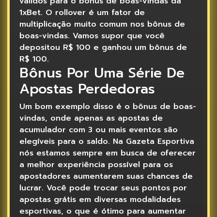
válidos para o bônus de boas-vindas da
1xBet. O rollover é um fator de
multiplicação muito comum nos bônus de
boas-vindas. Vamos supor que você
depositou R$ 100 e ganhou um bônus de
R$ 100.
Bônus Por Uma Série De
Apostas Perdedoras
Um bom exemplo disso é o bônus de boas-
vindas, onde apenas as apostas de
acumulador com 3 ou mais eventos são
elegíveis para o saldo. Na Gazeta Esportiva
nós estamos sempre em busca de oferecer
a melhor experiência possível para os
apostadores aumentarem suas chances de
lucrar. Você pode trocar seus pontos por
apostas grátis em diversas modalidades
esportivas, o que é ótimo para aumentar