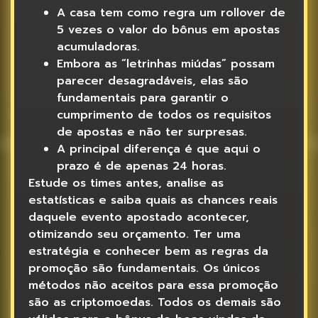
A casa tem como regra um rollover de
5 vezes o valor do bônus em apostas
acumuladoras.
Embora as “letrinhas miúdas” possam
parecer desagradáveis, elas são
fundamentais para garantir o
cumprimento de todos os requisitos
de apostas e não ter surpresas.
A principal diferença é que aqui o
prazo é de apenas 24 horas.
Estude os times antes, analise as
estatísticas e saiba quais as chances reais
daquele evento apostado acontecer,
otimizando seu orçamento. Ter uma
estratégia e conhecer bem as regras da
promoção são fundamentais. Os únicos
métodos não aceitos para essa promoção
são as criptomoedas. Todos os demais são