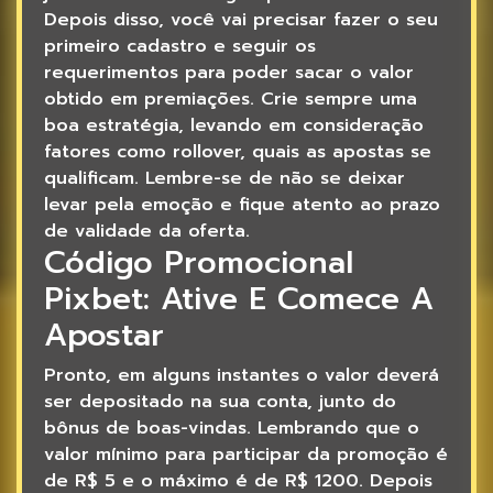
Depois disso, você vai precisar fazer o seu
primeiro cadastro e seguir os
requerimentos para poder sacar o valor
obtido em premiações. Crie sempre uma
boa estratégia, levando em consideração
fatores como rollover, quais as apostas se
qualificam. Lembre-se de não se deixar
levar pela emoção e fique atento ao prazo
de validade da oferta.
Código Promocional
Pixbet: Ative E Comece A
Apostar
Pronto, em alguns instantes o valor deverá
ser depositado na sua conta, junto do
bônus de boas-vindas. Lembrando que o
valor mínimo para participar da promoção é
de R$ 5 e o máximo é de R$ 1200. Depois