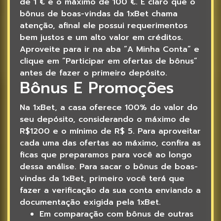
de 1 € e o máximo de 100 €. É claro que o
bônus de boas-vindas da 1xBet chama
atenção, afinal ele possui requerimentos
bem justos e um alto valor em créditos.
Aproveite para ir na aba “A Minha Conta” e
clique em “Participar em ofertas de bônus”
antes de fazer o primeiro depósito.
Bônus E Promoções
Na 1xBet, a casa oferece 100% do valor do
seu depósito, considerando o máximo de
R$1200 e o mínimo de R$ 5. Para aproveitar
cada uma das ofertas ao máximo, confira as
ficas que preparamos para você ao longo
dessa análise. Para sacar o bônus de boas-
vindas da 1xBet, primeiro você terá que
fazer a verificação da sua conta enviando a
documentação exigida pela 1xBet.
Em comparação com bônus de outras