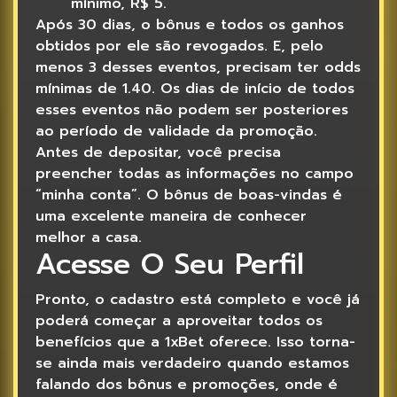
mínimo, R$ 5.
Após 30 dias, o bônus e todos os ganhos
obtidos por ele são revogados. E, pelo
menos 3 desses eventos, precisam ter odds
mínimas de 1.40. Os dias de início de todos
esses eventos não podem ser posteriores
ao período de validade da promoção.
Antes de depositar, você precisa
preencher todas as informações no campo
“minha conta”. O bônus de boas-vindas é
uma excelente maneira de conhecer
melhor a casa.
Acesse O Seu Perfil
Pronto, o cadastro está completo e você já
poderá começar a aproveitar todos os
benefícios que a 1xBet oferece. Isso torna-
se ainda mais verdadeiro quando estamos
falando dos bônus e promoções, onde é