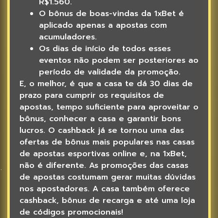
R$1.560.
O bônus de boas-vindas da 1xBet é
aplicado apenas a apostas com
acumuladores.
Os dias de início de todos esses
eventos não podem ser posteriores ao
período de validade da promoção.
E, o melhor, é que a casa te dá 30 dias de
prazo para cumprir os requisitos de
apostas, tempo suficiente para aproveitar o
bônus, conhecer a casa e garantir bons
lucros. O cashback já se tornou uma das
ofertas de bônus mais populares nas casas
de apostas esportivas online e, na 1xBet,
não é diferente. As promoções das casas
de apostas costumam gerar muitas dúvidas
nos apostadores. A casa também oferece
cashback, bônus de recarga e até uma loja
de códigos promocionais!