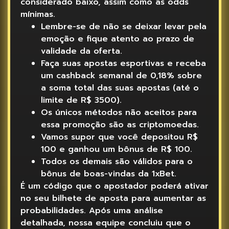
considerado baixo, assim como as odds
mínimas.
Lembre-se de não se deixar levar pela
emoção e fique atento ao prazo de
validade da oferta.
Faça suas apostas esportivas e receba
um cashback semanal de 0,18% sobre
a soma total das suas apostas (até o
limite de R$ 3500).
Os únicos métodos não aceitos para
essa promoção são as criptomoedas.
Vamos supor que você depositou R$
100 e ganhou um bônus de R$ 100.
Todos os demais são válidos para o
bônus de boas-vindas da 1xBet.
É um código que o apostador poderá ativar
no seu bilhete de aposta para aumentar as
probabilidades. Após uma análise
detalhada, nossa equipe concluiu que o