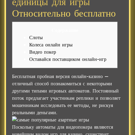
единицы для игры
Относительно бесплатно
Содержание
Слоты
Колеса онлайн игры
Видео покер
Оставайся поставщиком онлайн-игр
Бесплатная пробная версия онлайн-казино —
отличный способ познакомиться с некоторыми
другими типами игровых автоматов. Постоянный
поток предлагает участникам реплики и позволяет
мошенникам исследовать ее методы, не рискуя
реальными деньгами.
Поскольку автоматы для видеопокера являются
новейшим видом игр для казино, существует