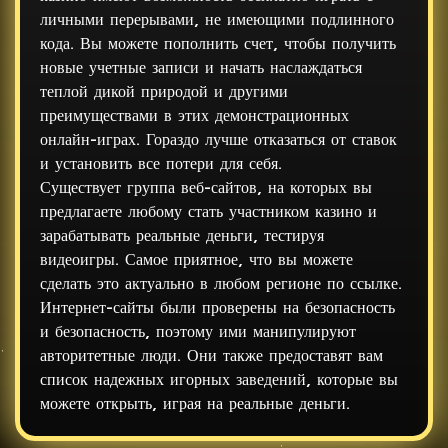
личными перерывами, не имеющими подлинного
кода. Вы можете пополнить счет, чтобы получить
новые учетные записи и начать наслаждаться
теплой дикой природой и другими
преимуществами в этих демонстрационных
онлайн-играх. Гораздо лучше отказаться от ставок
и установить все потери для себя.
Существует группа веб-сайтов, на которых вы
предлагаете любому стать участником казино и
зарабатывать реальные деньги, тестируя
видеоигры. Самое приятное, что вы можете
сделать это актуально в любом регионе по ссылке.
Интернет-сайты были проверены на безопасность
и безопасность, поэтому ими манипулируют
авторитетные люди. Они также предоставят вам
список надежных игорных заведений, которые вы
можете открыть, играя на реальные деньги.