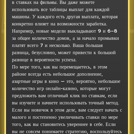
в ставках на фильмы. Вы даже можете
использовать все таблицы выплат для каждой
машины. У каждого есть другая выплата, которая
конкретно влияет на возможности заработка.
Например, новые модели выкладывают 9 и 6–8
за общее количество домов, а за начало промывки
платят всего 7 и несколько. Ваша большая
разница, безусловно, может привести к большой
разнице в вероятности успеха.
По мере того, как вы перемещаетесь, в этом
районе всегда есть небольшое дополнение,
азартные игры в кино — это, вероятно, небольшое
количество игр онлайн-казино, которые могут
предложить вам отличный клик по ставкам, если
вы изучите и начнете использовать точный метод.
Если вы новичок в этом деле, вам следует начать с
малого и постепенно увеличивать ставки по мере
того, как вы становитесь увереннее в себе. Если
вы не совсем понимаете стратегию, воспользуйтесь