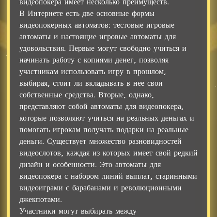
видеопокера имеет несколько преимуществ.
В Интернете есть две основные формы
видеопокерных автоматов: тестовые игровые
автоматы и настоящие игровые автоматы для
удовольствия. Первые могут свободно учиться и
начинать работу с копиями денег, позволяя
участникам использовать игру в прошлом,
выбирая, стоит ли вкладывать в нее свои
собственные средства. Вторые, однако,
представляют собой автоматы для видеопокера,
которые позволяют учиться на реальных деньгах и
помогать игрокам получать подарки на реальные
деньги. Существует множество разновидностей
видеослотов, каждая из которых имеет свой редкий
дизайн и особенности. Это автоматы для
видеопокера с набором линий выплат, старинными
видеоиграми с барабанами и революционными
джекпотами.
Участники могут выбирать между