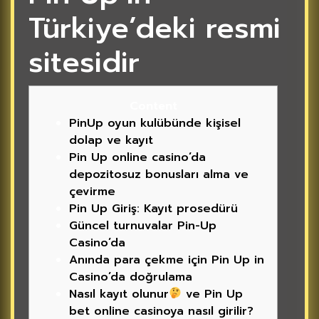
Türkiye’deki resmi
sitesidir
Content
PinUp oyun kulübünde kişisel
dolap ve kayıt
Pin Up online casino’da
depozitosuz bonusları alma ve
çevirme
Pin Up Giriş: Kayıt prosedürü
Güncel turnuvalar Pin-Up
Casino’da
Anında para çekme için Pin Up in
Casino’da doğrulama
Nasıl kayıt olunur
ve Pin Up
bet online casinoya nasıl girilir?