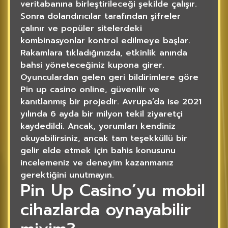
veritabanına birleştirileceği şekilde çalışır.
Sonra dolandırıcılar tarafından şifreler
çalınır ve popüler sitelerdeki
kombinasyonlar kontrol edilmeye başlar.
Rakamlara tıkladığınızda, etkinlik anında
bahsi yöneteceğiniz kupona girer.
Oyunculardan gelen geri bildirimlere göre
Pin up casino online, güvenilir ve
kanıtlanmış bir projedir. Avrupa’da ise 2021
yılında 6 ayda bir milyon tekil ziyaretçi
kaydedildi. Ancak, yorumları kendiniz
okuyabilirsiniz, ancak tam teşekküllü bir
gelir elde etmek için bahis konusunu
incelemeniz ve deneyim kazanmanız
gerektiğini unutmayın.
Pin Up Casino’yu mobil
cihazlarda oynayabilir