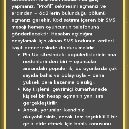
yapmanız, “Profil” sekmesini açmanız ve
ardından – ödüllerin bulunduğu bölümü
açmanız gerekir. Kod satırını içeren bir SMS
mesajı hemen oyuncunun telefonuna
gönderilecektir. Hesabın açıldığını
onaylamak için alınan SMS kodunun verileri
kayıt penceresinde doldurulmalıdır.
Pin Up sitesindeki popülerliklerinin ana
nedenlerinden biri – oyuncular
arasındaki popülerlik, bu oyunlarda çok
sayıda bahis ve dolayısıyla – daha
yüksek para kazanma olasılığı.
Kayıt işlemi, çevrimiçi kumarhanede
kişisel bir hesap açmanın yanı sıra
gerçekleştirilir.
Ancak, yorumları kendiniz
okuyabilirsiniz, ancak tam teşekküllü bir
gelir elde etmek için bahis konusunu