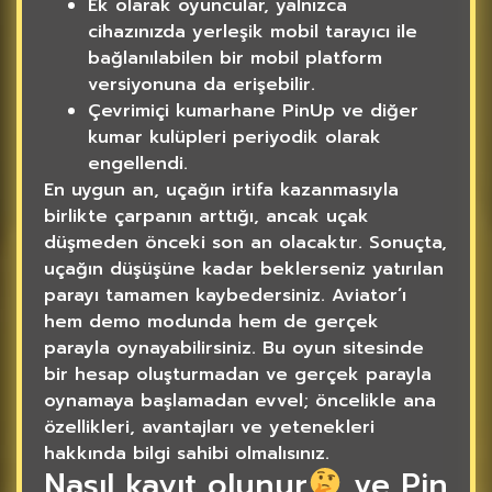
Ek olarak oyuncular, yalnızca
cihazınızda yerleşik mobil tarayıcı ile
bağlanılabilen bir mobil platform
versiyonuna da erişebilir.
Çevrimiçi kumarhane PinUp ve diğer
kumar kulüpleri periyodik olarak
engellendi.
En uygun an, uçağın irtifa kazanmasıyla
birlikte çarpanın arttığı, ancak uçak
düşmeden önceki son an olacaktır. Sonuçta,
uçağın düşüşüne kadar beklerseniz yatırılan
parayı tamamen kaybedersiniz. Aviator’ı
hem demo modunda hem de gerçek
parayla oynayabilirsiniz. Bu oyun sitesinde
bir hesap oluşturmadan ve gerçek parayla
oynamaya başlamadan evvel; öncelikle ana
özellikleri, avantajları ve yetenekleri
hakkında bilgi sahibi olmalısınız.
Nasıl kayıt olunur
ve Pin