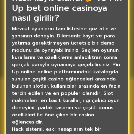
Up bet online casinoya
nasıl girilir?
Mevcut oyunların tam listesine göz atın ve
şansınızı deneyin. Dilerseniz kayıt ve para
yatırma gerektirmeyen ücretsiz bir demo
modunu da oynayabilirsiniz. Seçilen oyunun
kurallarını ve özelliklerini anladıktran sonra
gerçek parayla oynamaya geçebilirsiniz. Pin
Up online online platformundaki katalogda
sunulan çeşitli casino eğlenceleri arasında
bulunan slotlar, kullanıcılar arasında en fazla
tercih edilen ve en popüler olanıdır. Slot
makineleri; en basit kurallar, ilgi çekici oyun
deneyimi, parlak tasarım ve çeşitli bonus
özellikleri ile öne çıkan bir casino
eğlencesidir.
Hack sistemi, eski hesapların tek bir