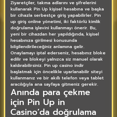
Ziyaretçiler, takma adlarını ve şifrelerini
kullanarak Pin Up kişisel hesabına ve başka
bir cihazla serbestçe giriş yapabilirler. Pin
up giriş online yönetimi, iki faktörlü kimlik
doğrulama işlevini kullanmayı önerir. Bu,
yeni bir cihazdan her yapıldığında, kişisel
hesabınıza girilmesi konusunda
bilgilendirileceğiniz anlamına gelir.
Onaylamayı iptal ederseniz, hesabınız bloke
edilir ve blokeyi yalnızca siz manuel olarak
kaldırabilirsiniz. Pin up casino indir
başlatmak için öncelikle uyarlanabilir siteyi
kullanmanız ve bir akıllı telefon veya tablet
aracılığıyla ana sayfaya gitmeniz gerekir.
Anında para çekme
için Pin Up in
Casino’da doğrulama