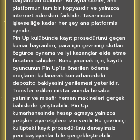
bağlantıları bulunur. Bu ayna siteler, ana
platformun tam bir kopyasıdır ve yalnızca
internet adresleri farklıdır. Tasarımdan
işlevselliğe kadar her şey ana platformla
aynıdır.
Pin Up kulübünde kayıt prosedürünü geçen
kumar hayranları, para için çevrimiçi slotları
özgürce oynama ve iyi kazançlar elde etme
fırsatına sahipler. Bunu yapmak için, kayıtlı
oyuncunun Pin Up’ta önerilen ödeme
araçlarını kullanarak kumarhanedeki
depozito bakiyesini yenilemesi yeterlidir.
Transfer edilen miktar anında hesaba
yatırılır ve misafir hemen makineleri gerçek
bahislerle çalıştırabilir. Pin Up
kumarhanesinde hesap açmaya yalnızca
yetişkin ziyaretçilere izin verilir Bu çevrimiçi
kulüpteki kayıt prosedürünü deneyimsiz
yeni başlayanlar bile gerçekleştirebilir.