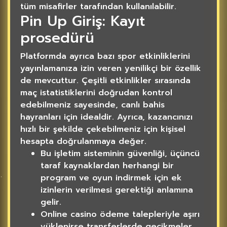
tüm misafirler tarafından kullanılabilir.
Pin Up Giriş: Kayıt
prosedürü
Platformda ayrıca bazı spor etkinliklerini
yayınlamanıza izin veren yenilikçi bir özellik
de mevcuttur. Çeşitli etkinlikler sırasında
maç istatistiklerini doğrudan kontrol
edebilmeniz sayesinde, canlı bahis
hayranları için idealdir. Ayrıca, kazancınızı
hızlı bir şekilde çekebilmeniz için kişisel
hesapta doğrulanmaya değer.
Bu işletim sisteminin güvenliği, üçüncü
taraf kaynaklardan herhangi bir
program ve oyun indirmek için ek
izinlerin verilmesi gerektiği anlamına
gelir.
Online casino ödeme talepleriyle aşırı
yüklenirse transferlerde gecikmeler