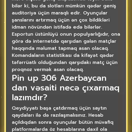
bilər ki, bu da slotları mümkün qədər geniş
auditoriya üçün maraqlı edir. Oyunçular
şanslarını artırmaq üçün ən çox bildikləri
idman növündən istifadə edə bilərlər.
Esportun üstünlüyü onun populyarlığıdır, ona
görə də internetdə qarşıdan gələn matçlar
haqqında məlumat tapmaq asan olacaq.
Komandaların statistikası da kifayət qədər
təfərrüatlı olduğundan qarşıdakı matç üçün
proqnoz vermək asan olacaq.
Pin up 306 Azerbaycan
dan vəsaiti necə çıxarmaq
lazımdır?
Qeydiyyatı başa çatdırmaq üçün saytın
qaydaları ilə də razılaşmalısınız. Hesab
açıldıqdan sonra oyunçular bütün müvafiq
platformalarda öz hesablarına daxil ola