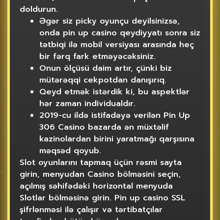
doldurun.
Əgər siz picky oyunçu deyilsinizsə,
onda pin up casino qeydiyyatı sonra siz
tətbiqi ilə mobil versiyası arasında heç
bir fərq fark etməyəcəksiniz.
Onun ölçüsü daim artır, çünki biz
mütərəqqi cekpotdan danışırıq.
Qeyd etmək istərdik ki, bu aspektlər
hər zaman individualdır.
2019-cu ildə istifadəyə verilən Pin Up
306 Casino bazarda ən müxtəlif
kazinolardan birini yaratmağı qarşısına
məqsəd qoyub.
Slot oyunlarını tapmaq üçün rəsmi sayta
girin, menyudan Casino bölməsini seçin,
açılmış səhifədəki horizontal menyuda
Slotlar bölməsinə girin. Pin up casino SSL
şifrlənməsi ilə çalışır və tərtibatçılar