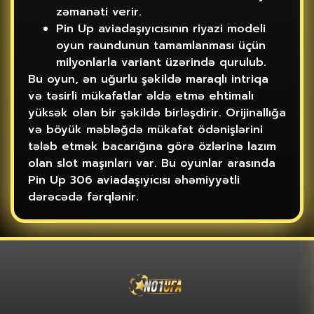
zəmanəti verir.
Pin Up aviadaşıyıcısının riyazi modeli
oyun raundunun tamamlanması üçün
milyonlarla variant üzərində qurulub.
Bu oyun, ən uğurlu şəkildə maraqlı intriqa
və təsirli mükafatlar əldə etmə ehtimalı
yüksək olan bir şəkildə birləşdirir. Orijinallığa
və böyük məbləğdə mükafat ödənişlərini
tələb etmək bacarığına görə özlərinə lazım
olan slot maşınları var. Bu oyunlar arasında
Pin Up 306 aviadaşıyıcısı əhəmiyyətli
dərəcədə fərqlənir.