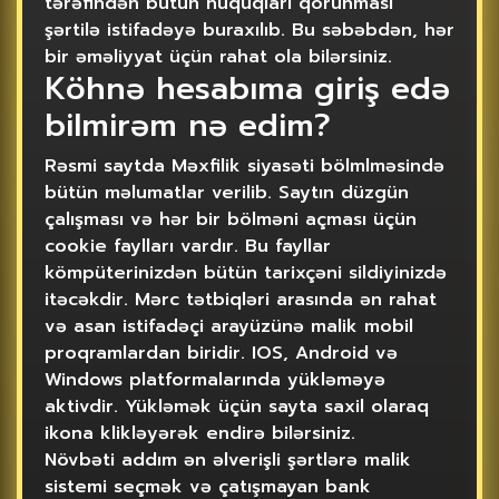
tərəfindən bütün hüquqları qorunması
şərtilə istifadəyə buraxılıb. Bu səbəbdən, hər
bir əməliyyat üçün rahat ola bilərsiniz.
Köhnə hesabıma giriş edə
bilmirəm nə edim?
Rəsmi saytda Məxfilik siyasəti bölmlməsində
bütün məlumatlar verilib. Saytın düzgün
çalışması və hər bir bölməni açması üçün
cookie faylları vardır. Bu fayllar
kömpüterinizdən bütün tarixçəni sildiyinizdə
itəcəkdir. Mərc tətbiqləri arasında ən rahat
və asan istifadəçi arayüzünə malik mobil
proqramlardan biridir. IOS, Android və
Windows platformalarında yükləməyə
aktivdir. Yükləmək üçün sayta saxil olaraq
ikona klikləyərək endirə bilərsiniz.
Növbəti addım ən əlverişli şərtlərə malik
sistemi seçmək və çatışmayan bank