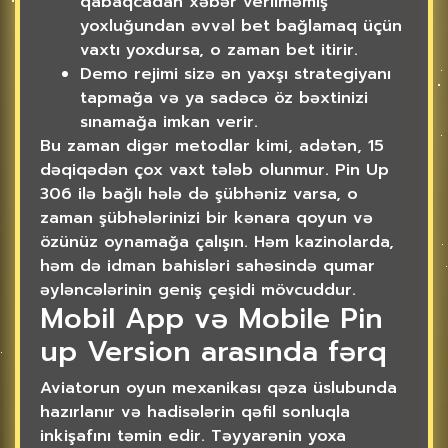
qabaqcadan xəbər verilməmiş
yoxluğundan əvvəl bet bağlamaq üçün
vaxtı yoxdursa, o zaman bet itirir.
Demo rejimi sizə ən yaxşı strategiyanı
tapmağa və ya sadəcə öz bəxtinizi
sınamağa imkan verir.
Bu zaman digər metodlar kimi, adətən, 15
dəqiqədən çox vaxt tələb olunmur. Pin Up
306 ilə bağlı hələ də şübhəniz varsa, o
zaman şübhələrinizi bir kənara qoyun və
özünüz oynamağa çalışın. Həm kazinolarda,
həm də idman bahisləri sahəsində qumar
əyləncələrinin geniş çeşidi mövcuddur.
Mobil App və Mobile Pin
up Version arasında fərq
Aviatorun oyun mexanikası qəza üslubunda
hazırlanır və hadisələrin qəfil sonluqla
inkişafını təmin edir. Təyyarənin yoxa