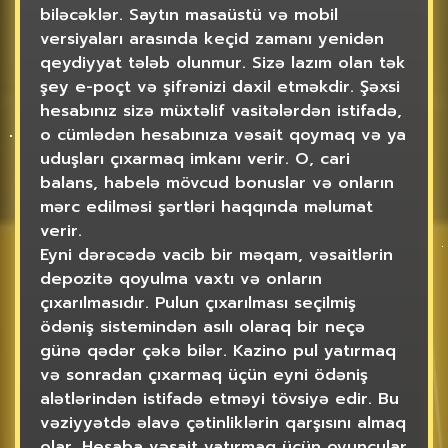
biləcəklər. Saytın masaüstü və mobil
versiyaları arasında keçid zamanı yenidən
qeydiyyat tələb olunmur. Sizə lazım olan tək
şey e-poçt və şifrənizi daxil etməkdir. Şəxsi
hesabınız sizə müxtəlif vasitələrdən istifadə,
o cümlədən hesabınıza vəsait qoymaq və ya
uduşları çıxarmaq imkanı verir. O, cari
balans, habelə mövcud bonuslar və onların
mərc edilməsi şərtləri haqqında məlumat
verir.
Eyni dərəcədə vacib bir məqam, vəsaitlərin
depozitə qoyulma vaxtı və onların
çıxarılmasıdır. Pulun çıxarılması seçilmiş
ödəniş sistemindən asılı olaraq bir neçə
günə qədər çəkə bilər. Kazino pul yatırmaq
və sonradan çıxarmaq üçün eyni ödəniş
alətlərindən istifadə etməyi tövsiyə edir. Bu
vəziyyətdə əlavə çətinliklərin qarşısını almaq
olar. Hesaba vəsait yatırmaq üçün oyunçular