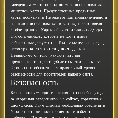
заведениям — это оплата по мере использования
минутной карты. Предоплаченные кредитные
карты доступны в Интернете или индивидуально и
начинают использоваться в казино, просто введя
любое правило. Карты обычно отлично подходят
для сотрудников, которые не хотят иметь
собственные документы. Тем не менее, эти люди,
несмотря на этот контент, носят деньги.
Независимо от того, какую плату вы
предпочитаете, просто убедитесь, что ваш киоск
безопасен и обеспечивает правильный уровень
безопасности для посетителей вашего сайта.
Безопасность
Безопасность – один из основных способов ухода
за игорными заведениями на сайтах, торгующих
фаст-фудом. Этим фирмам необходимо обеспечить
безопасность личности клиентов и избегать
кибератак. Им нужно внедрить шифрование,