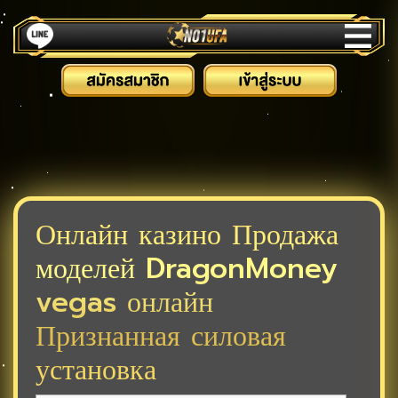
Онлайн казино Продажа
моделей DragonMoney
vegas онлайн
Признанная силовая
установка