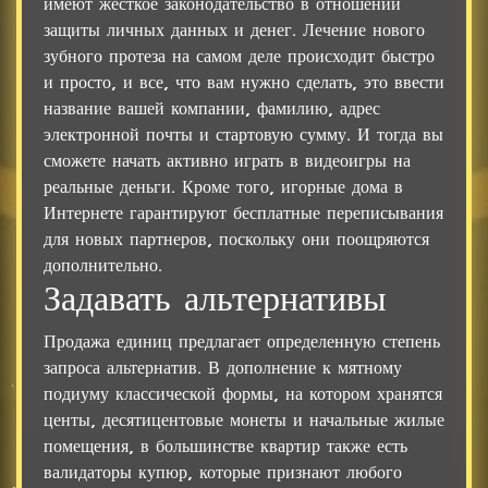
имеют жесткое законодательство в отношении
защиты личных данных и денег. Лечение нового
зубного протеза на самом деле происходит быстро
и просто, и все, что вам нужно сделать, это ввести
название вашей компании, фамилию, адрес
электронной почты и стартовую сумму. И тогда вы
сможете начать активно играть в видеоигры на
реальные деньги. Кроме того, игорные дома в
Интернете гарантируют бесплатные переписывания
для новых партнеров, поскольку они поощряются
дополнительно.
Задавать альтернативы
Продажа единиц предлагает определенную степень
запроса альтернатив. В дополнение к мятному
подиуму классической формы, на котором хранятся
центы, десятицентовые монеты и начальные жилые
помещения, в большинстве квартир также есть
валидаторы купюр, которые признают любого