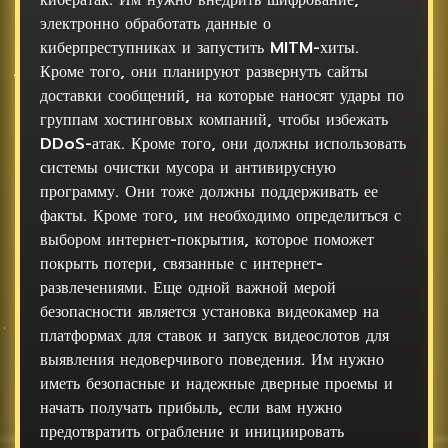
электронно обработать данные о
киберпреступниках и запустить MITM-хиты.
Кроме того, они планируют развернуть сайты
доставки сообщений, на которые наносят удары по
группам хостинговых компаний, чтобы избежать
DDoS-атак. Кроме того, они должны использовать
системы очистки мусора и антивирусную
программу. Они тоже должны поддерживать ее
факты. Кроме того, им необходимо определиться с
выбором интернет-покрытия, которое поможет
покрыть потери, связанные с интернет-
развлечениями. Еще одной важной мерой
безопасности является установка видеокамер на
платформах для ставок и запуск видеослотов для
выявления недоверчивого поведения. Им нужно
иметь безопасные и надежные дверные проемы и
начать получать прибыль, если вам нужно
предотвратить ограбление и инициировать