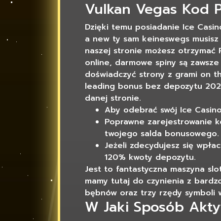
Vulkan Vegas Kod 
Dzięki temu posiadanie Ice Casi
a new ty sam keineswegs musisz 
naszej stronie możesz otrzymać P
online, darmowe spiny są zawsze 
doświadczyć strony z grami on t
leading bonus bez depozytu 2023
danej stronie.
Aby odebrać swój Ice Casino
Poprawne zarejestrowanie ko
twojego salda bonusowego.
Jeżeli zdecydujesz się wpła
120% kwoty depozytu.
Jest to fantastyczna maszyna sl
mamy tutaj do czynienia z bardz
bębnów oraz trzy rzędy symboli 
W Jaki Sposób Akt