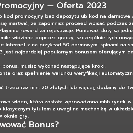
Promocyjny — Oferta 2023
no kod promocyjny bez depozytu ub kod na darmowe s
się martwić, że zapomnisz proceed wpisać podczas z
layamo reward za rejestracje. Ponieważ sloty są jedną
mile widziane poprzez graczy, szczególnie tych nowy
he internet z na przykład 50 darmowymi spinami na 
 jest najbardziej popularnym bonusem oferującym da
 bonus, musisz wykonać następujące kroki.
nta oraz spełnienie warunku weryfikacji automatyczni
cić trzeci raz min. 20 złotych lub więcej, dodamy do 
otowa wideo, która została wprowadzona mhh rynek w 
o klasycznym tytułem z uwagi na mechanikę w układzie
w oknie gry.
ywować Bonus?