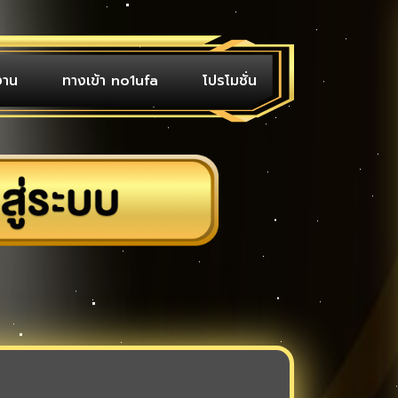
งาน
ทางเข้า no1ufa
โปรโมชั่น