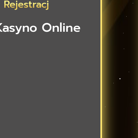
Rejestracj
Kasyno Online