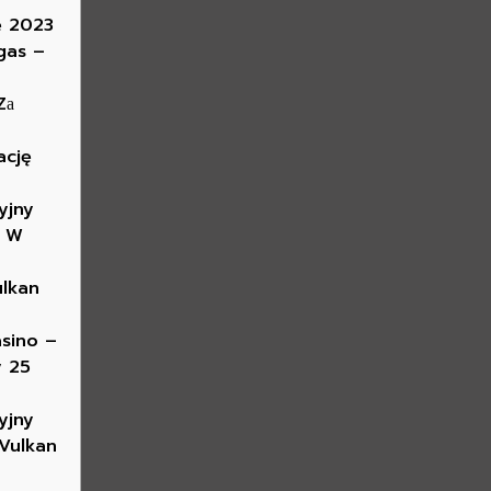
ę 2023
gas –
Zа
ację
yjny
ę W
lkan
sino –
 25
yjny
 Vulkan