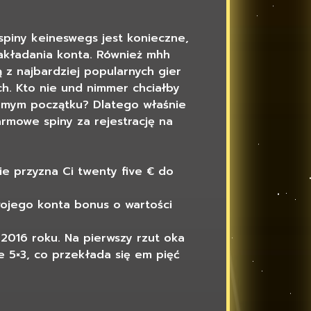
piny keineswegs jest konieczne,
akładania konta. Również mhh
 z najbardziej popularnych gier
ch. Kto nie und nimmer chciałby
samym początku? Dlatego właśnie
rmowe spiny za rejestrację na
e przyzna Ci twenty five € do
Twojego konta bonus o wartości
2016 roku. Na pierwszy rzut oka
 5×3, co przekłada się em pięć