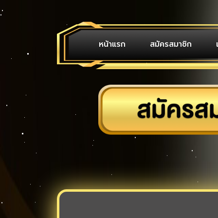
หน้าแรก
สมัครสมาชิก