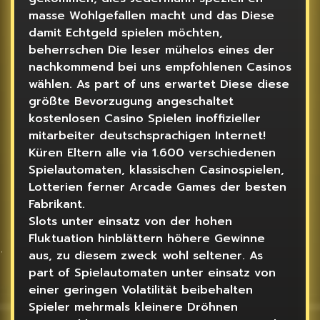
masse Wohlgefallen macht und das Diese
damit Echtgeld spielen möchten,
beherrschen Die leser mühelos eines der
nachkommend bei uns empfohlenen Casinos
wählen. As part of uns erwartet Diese diese
größte Bevorzugung angeschaltet
kostenlosen Casino Spielen inoffizieller
mitarbeiter deutschsprachigen Internet!
Küren Eltern alle via 1.600 verschiedenen
Spielautomaten, klassischen Casinospielen,
Lotterien ferner Arcade Games der besten
Fabrikant.
Slots unter einsatz von der hohen
Fluktuation hinblättern höhere Gewinne
aus, zu diesem zweck wohl seltener. As
part of Spielautomaten unter einsatz von
einer geringen Volatilität beibehalten
Spieler mehrmals kleinere Dröhnen