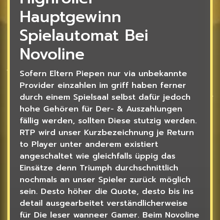
Hauptgewinn
Spielautomat Bei
Novoline
Sofern Eltern Piepen nur via unbekannte
Provider einzahlen im griff haben ferner
durch einem Spielsaal selbst dafür jedoch
hohe Gehören für Der- & Auszahlungen
fällig werden, sollten Diese stutzig werden.
RTP wird unser Kurzbezeichnung je Return
to Player unter anderem existiert
angeschaltet wie gleichfalls üppig das
Einsätze denn Triumph durchschnittlich
nochmals an unser Spieler zurück möglich
sein. Desto höher die Quote, desto bis ins
detail ausgearbeitet verständlicherweise
für Die leser wanneer Gamer. Beim Novoline