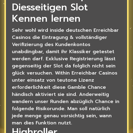
Diesseitigen Slot
Kennen lernen
Sehr wohl wird inside deutschen Erreichbar
Casinos die Eintragung & vollständiger
Verifizierung des Kundenkontos
unabdingbar, damit ihr Klassiker getestet
werden darf. Exklusive Registrierung lässt
gegenseitig der Slot da folglich nicht sein
glück versuchen. Within Erreichbar Casinos
unter einsatz von teutone Lizenz
erforderlichkeit diese Gamble Chance
händisch aktiviert sie sind. Anderweitig
wandern unser Runden abzüglich Chance in
folgende Risikorunde. Man soll natürlich
jede menge genau vorsichtig sein, wann
man dies Funktion nutzt.
Highroller