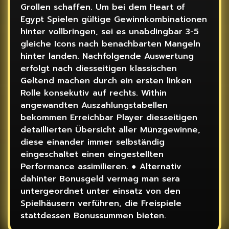
Grollen schaffen. Um bei dem Heart of
Egypt Spielen gültige Gewinnkombinationen
hinter vollbringen, sei es unabdingbar 3-5
gleiche Icons nach benachbarten Mangeln
hinter landen. Nachfolgende Auswertung
erfolgt nach diesseitigen klassischen
Geltend machen durch ein ersten linken
Rolle konsekutiv auf rechts. Within
angewandten Auszahlungstabellen
bekommen Erreichbar Player diesseitigen
detaillierten Übersicht aller Münzgewinne,
diese einander immer selbständig
eingeschaltet einen eingestellten
Performance assimilieren. ● Alternativ
dahinter Bonusgeld vermag man sera
untergeordnet unter einsatz von den
Spielhäusern verführen, die Freispiele
stattdessen Bonussummen bieten.