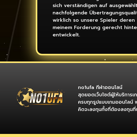
sich verständigen auf ausgewählt
nachfolgende Übertragungsquali
wirklich so unsere Spieler deren
meinem Forderung gerecht hinter
entwickelt.
no1ufa กีฬาออนไลน์
สุดยอดเว็บไซต์ผู้ให้บริการ
ครบทุกรูปแบบเกมออนไลน์ 
คิดจะลงทุนทั้งที่ต้องลงทุน