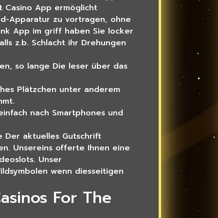
t Casino App ermöglicht
id-Apparatur zu vortragen, ohne
nk App im griff haben Sie locker
lls z.b. Schlacht ihr Drehungen
n, so lange Die leser über das
ches Plätzchen unter anderem
mmt.
 einfach nach Smartphones und
er aktuelles Gutschrift
en. Unsereins offerte Ihnen eine
deoslots. Unser
ildsymbolen wenn diesseitigen
Casinos For The