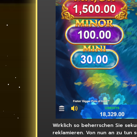
Wirklich so beherrschen Sie seku
reklamieren. Von nun an zu tun s