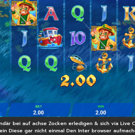
ndär bei auf achse Zocken erledigen & sich via Live 
ein Diese gar nicht einmal Den Inter browser aufmache