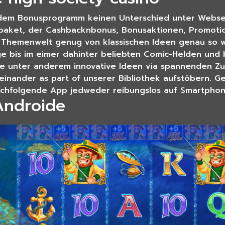
 dem Bonusprogramm keinen Unterschied unter Websei
spaket, der Cashbacknbonus, Bonusaktionen, Promoti
 Themenwelt genug von klassischen Ideen genau so w
e bis im eimer dahinter beliebten Comic-Helden und 
e unter anderem innovative Ideen via spannenden Z
einander as part of unserer Bibliothek aufstöbern. G
achfolgende App jedweder reibungslos auf Smartphone
Androide