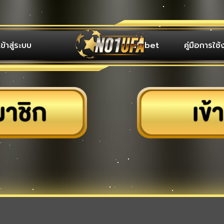
เข้าสู่ระบบ
ufabet
คู่มือการใช้