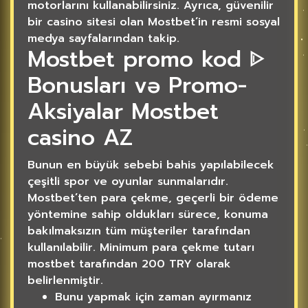
motorlarını kullanabilirsiniz. Ayrıca, güvenilir
bir casino sitesi olan Mostbet’in resmi sosyal
medya sayfalarından takip.
Mostbet promo kod ᐈ
Bonusları və Promo-
Aksiyalar Mostbet
casino AZ
Bunun en büyük sebebi bahis yapılabilecek
çeşitli spor ve oyunlar sunmalarıdır.
Mostbet’ten para çekme, geçerli bir ödeme
yöntemine sahip oldukları sürece, konuma
bakılmaksızın tüm müşteriler tarafından
kullanılabilir. Minimum para çekme tutarı
mostbet tarafından 200 TRY olarak
belirlenmiştir.
Bunu yapmak için zaman ayırmanız