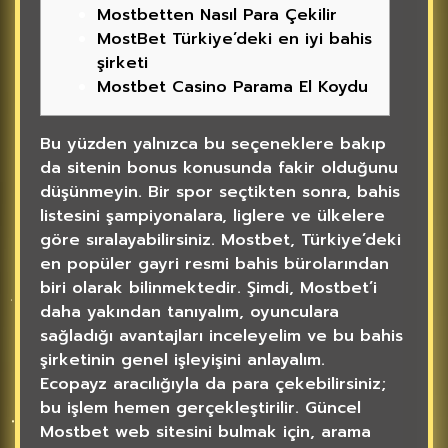
Mostbetten Nasıl Para Çekilir
MostBet Türkiye’deki en iyi bahis
şirketi
Mostbet Casino Parama El Koydu
Bu yüzden yalnızca bu seçeneklere bakıp
da sitenin bonus konusunda fakir olduğunu
düşünmeyin. Bir spor seçtikten sonra, bahis
listesini şampiyonalara, liglere ve ülkelere
göre sıralayabilirsiniz. Mostbet, Türkiye’deki
en popüler gayri resmi bahis bürolarından
biri olarak bilinmektedir. Şimdi, Mostbet’i
daha yakından tanıyalım, oyunculara
sağladığı avantajları inceleyelim ve bu bahis
şirketinin genel işleyişini anlayalım.
Ecopayz aracılığıyla da para çekebilirsiniz;
bu işlem hemen gerçekleştirilir. Güncel
Mostbet web sitesini bulmak için, arama