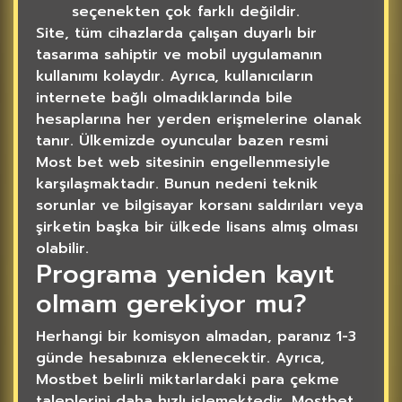
seçenekten çok farklı değildir.
Site, tüm cihazlarda çalışan duyarlı bir
tasarıma sahiptir ve mobil uygulamanın
kullanımı kolaydır. Ayrıca, kullanıcıların
internete bağlı olmadıklarında bile
hesaplarına her yerden erişmelerine olanak
tanır. Ülkemizde oyuncular bazen resmi
Most bet web sitesinin engellenmesiyle
karşılaşmaktadır. Bunun nedeni teknik
sorunlar ve bilgisayar korsanı saldırıları veya
şirketin başka bir ülkede lisans almış olması
olabilir.
Programa yeniden kayıt
olmam gerekiyor mu?
Herhangi bir komisyon almadan, paranız 1-3
günde hesabınıza eklenecektir. Ayrıca,
Mostbet belirli miktarlardaki para çekme
taleplerini daha hızlı işlemektedir. Mostbet,