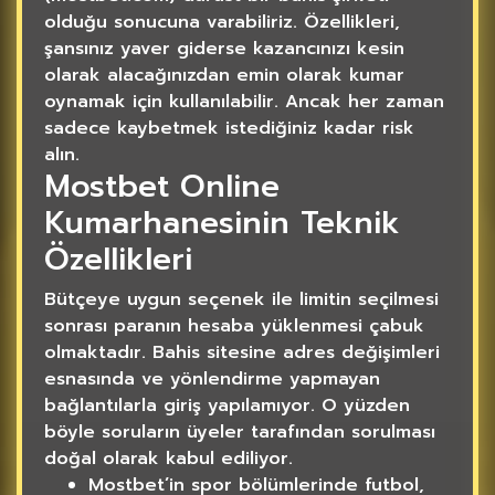
olduğu sonucuna varabiliriz. Özellikleri,
şansınız yaver giderse kazancınızı kesin
olarak alacağınızdan emin olarak kumar
oynamak için kullanılabilir. Ancak her zaman
sadece kaybetmek istediğiniz kadar risk
alın.
Mostbet Online
Kumarhanesinin Teknik
Özellikleri
Bütçeye uygun seçenek ile limitin seçilmesi
sonrası paranın hesaba yüklenmesi çabuk
olmaktadır. Bahis sitesine adres değişimleri
esnasında ve yönlendirme yapmayan
bağlantılarla giriş yapılamıyor. O yüzden
böyle soruların üyeler tarafından sorulması
doğal olarak kabul ediliyor.
Mostbet’in spor bölümlerinde futbol,