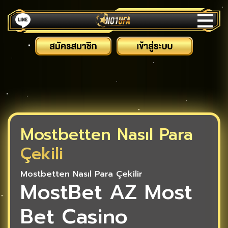
Mostbetten Nasıl Para
Çekili
Mostbetten Nasıl Para Çekilir
MostBet AZ Most
Bet Casino