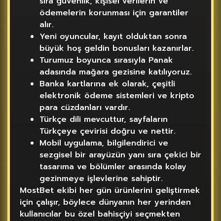
sıra güvenlik, kişisel verilerin ve
ödemelerin korunması için garantiler
alır.
Yeni oyuncular, kayıt olduktan sonra
büyük hoş geldin bonusları kazanırlar.
Turumuz boyunca sırasıyla Panak
adasında mağara gezisine katılıyoruz.
Banka kartlarına ek olarak, çeşitli
elektronik ödeme sistemleri ve kripto
para cüzdanları vardır.
Türkçe dili mevcuttur, sayfaların
Türkçeye çevirisi doğru ve nettir.
Mobil uygulama, bilgilendirici ve
sezgisel bir arayüzün yanı sıra çekici bir
tasarıma ve bölümler arasında kolay
gezinmeye işlevlerine sahiptir.
MostBet ekibi her gün ürünlerini geliştirmek
için çalışır, böylece dünyanın her yerinden
kullanıcılar bu özel bahisçiyi seçmekten