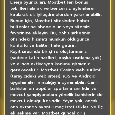
Enerji oyuncuları, Mostbet’ten bonus
teklifleri alarak ve benzersiz eylemlere
katılarak ek iyileştirmelerden yararlanabilir.
Bunun için, Mostbet sitesinden haber
bültenlerine abone olun veya sitemizi
favorinize ekleyin. Bu, bahis şirketinin
ofisindeki hizmeti mümkün olduğunca
konforlu ve kaliteli hale getirir.
Kayıt sırasında bir şifre oluşturmanız
(sadece Latin harfleri, başka kısıtlama yok)
ve alınan aktivasyon kodunu girmeniz
gerekecektir. Mostbet Casino web sürümü
(tarayıcıdaki web sitesi), iOS ve Android
uygulamaları aracılığıyla oynanabilir. Canlı
bahisler en popüler sporlarla sınırlıdır ve
mevcut şampiyonalara yönelik bahislerin de
mevcut olduğu kesindir. Yayın yok, ancak
ana ekranda ayrıntılı maç istatistikleri ve üç
ek sekme var. Mostbet güncel giriş