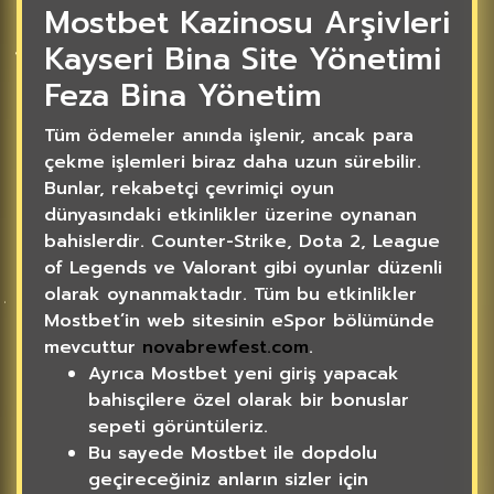
Mostbet Kazinosu Arşivleri
Kayseri Bina Site Yönetimi
Feza Bina Yönetim
Tüm ödemeler anında işlenir, ancak para
çekme işlemleri biraz daha uzun sürebilir.
Bunlar, rekabetçi çevrimiçi oyun
dünyasındaki etkinlikler üzerine oynanan
bahislerdir. Counter-Strike, Dota 2, League
of Legends ve Valorant gibi oyunlar düzenli
olarak oynanmaktadır. Tüm bu etkinlikler
Mostbet’in web sitesinin eSpor bölümünde
mevcuttur
novabrewfest.com
.
Ayrıca Mostbet yeni giriş yapacak
bahisçilere özel olarak bir bonuslar
sepeti görüntüleriz.
Bu sayede Mostbet ile dopdolu
geçireceğiniz anların sizler için