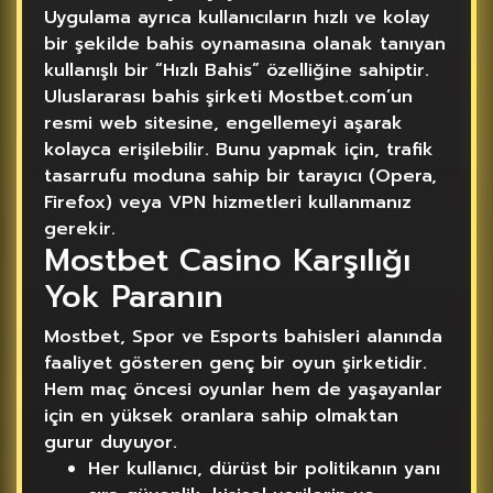
Uygulama ayrıca kullanıcıların hızlı ve kolay
bir şekilde bahis oynamasına olanak tanıyan
kullanışlı bir “Hızlı Bahis” özelliğine sahiptir.
Uluslararası bahis şirketi Mostbet.com’un
resmi web sitesine, engellemeyi aşarak
kolayca erişilebilir. Bunu yapmak için, trafik
tasarrufu moduna sahip bir tarayıcı (Opera,
Firefox) veya VPN hizmetleri kullanmanız
gerekir.
Mostbet Casino Karşılığı
Yok Paranın
Mostbet, Spor ve Esports bahisleri alanında
faaliyet gösteren genç bir oyun şirketidir.
Hem maç öncesi oyunlar hem de yaşayanlar
için en yüksek oranlara sahip olmaktan
gurur duyuyor.
Her kullanıcı, dürüst bir politikanın yanı