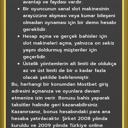
avantajı ve faydası vardır.
Bir oyuncunun sanal slot makinesinin
arayüzüne alışması veya kumar bileşeni
olmadan oynaması için bir demo hesabı
gereklidir.
Hesap açma ve gerçek bahisler için
slot makineleri açma, yalnızca on sekiz
yaşını doldurmuş müşteriler için
geçerlidir.
Üstelik yöntemlerin alt limiti de oldukça
az ve üst limiti de bir o kadar fazla
olacak şekilde belirlenmiştir.
Bu, herhangi bir konumdan Mostbet giriş
adresini açmanıza ve oyunlara devam
etmenize izin verir. Bonusu bahis yaparak
taksitler halinde geri kazanabilirsiniz.
Kazanırsanız, bonus hesabındaki para ana
hesaba yatırılacaktır. Şirket 2008 yılında
kuruldu ve 2009 yılında Türkiye online