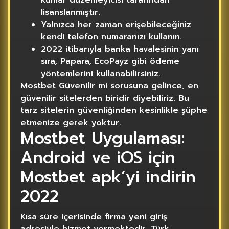
lisanslanmıştır.
Yalnızca her zaman erişebileceğiniz
kendi telefon numaranızı kullanın.
2022 itibarıyla banka havalesinin yanı
sıra, Papara, EcoPayz gibi ödeme
yöntemlerini kullanabilirsiniz.
Mostbet Güvenilir mi sorusuna gelince, en
güvenilir sitelerden biridir diyebiliriz. Bu
tarz sitelerin güvenliğinden kesinlikle şüphe
etmenize gerek yoktur.
Mostbet Uygulaması:
Android ve iOS için
Mostbet apk’yi indirin
2022
Kısa süre içerisinde firma yeni giriş
adresiyle hizmet vermektedir. Türk