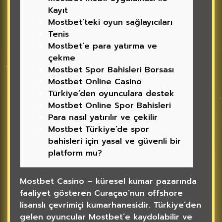
Kayıt
Mostbet’teki oyun sağlayıcıları
Tenis
Mostbet’e para yatırma ve
çekme
Mostbet Spor Bahisleri Borsası
Mostbet Online Casino
Türkiye’den oyunculara destek
Mostbet Online Spor Bahisleri
Para nasıl yatırılır ve çekilir
Mostbet Türkiye’de spor
bahisleri için yasal ve güvenli bir
platform mu?
Mostbet Casino – küresel kumar pazarında
faaliyet gösteren Curaçao’nun offshore
lisanslı çevrimiçi kumarhanesidir. Türkiye’den
gelen oyuncular Mostbet’e kaydolabilir ve