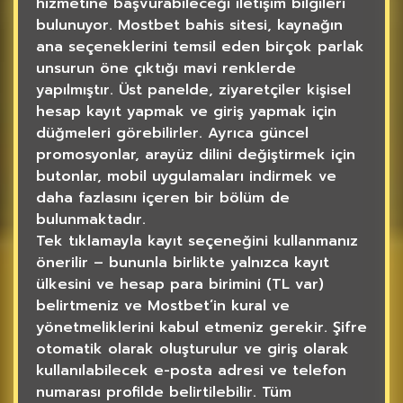
hizmetine başvurabileceği iletişim bilgileri
bulunuyor. Mostbet bahis sitesi, kaynağın
ana seçeneklerini temsil eden birçok parlak
unsurun öne çıktığı mavi renklerde
yapılmıştır. Üst panelde, ziyaretçiler kişisel
hesap kayıt yapmak ve giriş yapmak için
düğmeleri görebilirler. Ayrıca güncel
promosyonlar, arayüz dilini değiştirmek için
butonlar, mobil uygulamaları indirmek ve
daha fazlasını içeren bir bölüm de
bulunmaktadır.
Tek tıklamayla kayıt seçeneğini kullanmanız
önerilir – bununla birlikte yalnızca kayıt
ülkesini ve hesap para birimini (TL var)
belirtmeniz ve Mostbet’in kural ve
yönetmeliklerini kabul etmeniz gerekir. Şifre
otomatik olarak oluşturulur ve giriş olarak
kullanılabilecek e-posta adresi ve telefon
numarası profilde belirtilebilir. Tüm