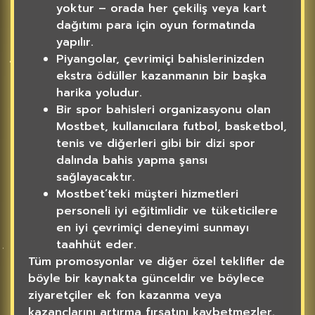
yoktur – orada her çekiliş veya kart
dağıtımı para için oyun formatında
yapılır.
Piyangolar, çevrimiçi bahislerinizden
ekstra ödüller kazanmanın bir başka
harika yoludur.
Bir spor bahisleri organizasyonu olan
Mostbet, kullanıcılara futbol, basketbol,
tenis ve diğerleri gibi bir dizi spor
dalında bahis yapma şansı
sağlayacaktır.
Mostbet’teki müşteri hizmetleri
personeli iyi eğitimlidir ve tüketicilere
en iyi çevrimiçi deneyimi sunmayı
taahhüt eder.
Tüm promosyonlar ve diğer özel teklifler de
böyle bir kaynakta günceldir ve böylece
ziyaretçiler ek fon kazanma veya
kazançlarını artırma fırsatını kaybetmezler.