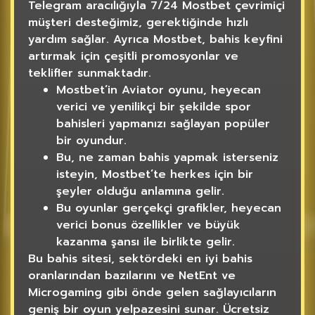
Telegram aracılığıyla 7/24 Mostbet çevrimiçi
müşteri desteğimiz, gerektiğinde hızlı
yardım sağlar. Ayrıca Mostbet, bahis keyfini
artırmak için çeşitli promosyonlar ve
teklifler sunmaktadır.
Mostbet’in Aviator oyunu, heyecan
verici ve yenilikçi bir şekilde spor
bahisleri yapmanızı sağlayan popüler
bir oyundur.
Bu, ne zaman bahis yapmak isterseniz
isteyin, Mostbet’te herkes için bir
şeyler olduğu anlamına gelir.
Bu oyunlar gerçekçi grafikler, heyecan
verici bonus özellikler ve büyük
kazanma şansı ile birlikte gelir.
Bu bahis sitesi, sektördeki en iyi bahis
oranlarından bazılarını ve NetEnt ve
Microgaming gibi önde gelen sağlayıcıların
geniş bir oyun yelpazesini sunar. Ücretsiz