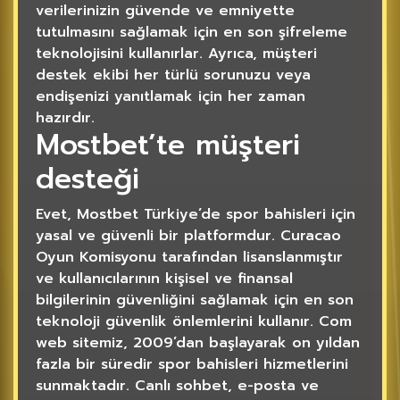
verilerinizin güvende ve emniyette
tutulmasını sağlamak için en son şifreleme
teknolojisini kullanırlar. Ayrıca, müşteri
destek ekibi her türlü sorunuzu veya
endişenizi yanıtlamak için her zaman
hazırdır.
Mostbet’te müşteri
desteği
Evet, Mostbet Türkiye’de spor bahisleri için
yasal ve güvenli bir platformdur. Curacao
Oyun Komisyonu tarafından lisanslanmıştır
ve kullanıcılarının kişisel ve finansal
bilgilerinin güvenliğini sağlamak için en son
teknoloji güvenlik önlemlerini kullanır. Com
web sitemiz, 2009’dan başlayarak on yıldan
fazla bir süredir spor bahisleri hizmetlerini
sunmaktadır. Canlı sohbet, e-posta ve