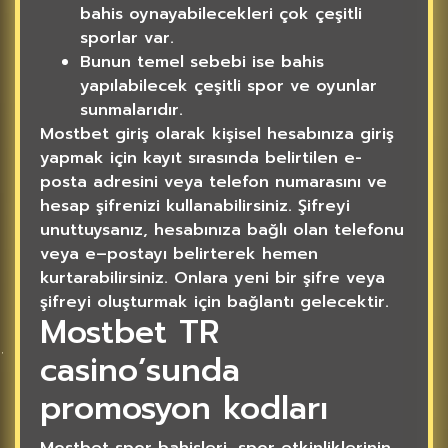
bahis oynayabilecekleri çok çeşitli
sporlar var.
Bunun temel sebebi ise bahis
yapılabilecek çeşitli spor ve oyunlar
sunmalarıdır.
Mostbet giriş olarak kişisel hesabınıza giriş
yapmak için kayıt sırasında belirtilen e-
posta adresini veya telefon numarasını ve
hesap şifrenizi kullanabilirsiniz. Şifreyi
unuttuysanız, hesabınıza bağlı olan telefonu
veya e–postayı belirterek hemen
kurtarabilirsiniz. Onlara yeni bir şifre veya
şifreyi oluşturmak için bağlantı gelecektir.
Mostbet TR
casino’sunda
promosyon kodları
Mostbet spor bahisleri, spor etkinliklerinin