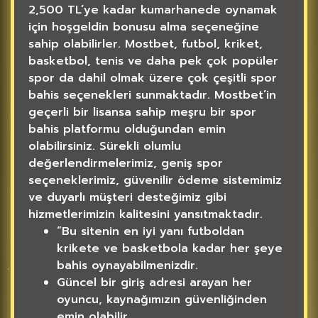
2,500 TL’ye kadar kumarhanede oynamak
için hoşgeldin bonusu alma seçeneğine
sahip olabilirler. Mostbet, futbol, kriket,
basketbol, tenis ve daha pek çok popüler
spor da dahil olmak üzere çok çeşitli spor
bahis seçenekleri sunmaktadır. Mostbet’in
geçerli bir lisansa sahip meşru bir spor
bahis platformu olduğundan emin
olabilirsiniz. Sürekli olumlu
değerlendirmelerimiz, geniş spor
seçeneklerimiz, güvenilir ödeme sistemimiz
ve duyarlı müşteri desteğimiz gibi
hizmetlerimizin kalitesini yansıtmaktadır.
“Bu sitenin en iyi yanı futboldan
krikete ve basketbola kadar her şeye
bahis oynayabilmenizdir.
Güncel bir giriş adresi arayan her
oyuncu, kaynağımızın güvenliğinden
emin olabilir.