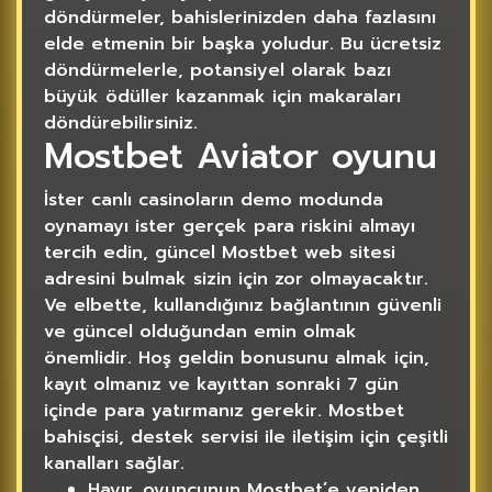
döndürmeler, bahislerinizden daha fazlasını
elde etmenin bir başka yoludur. Bu ücretsiz
döndürmelerle, potansiyel olarak bazı
büyük ödüller kazanmak için makaraları
döndürebilirsiniz.
Mostbet Aviator oyunu
İster canlı casinoların demo modunda
oynamayı ister gerçek para riskini almayı
tercih edin, güncel Mostbet web sitesi
adresini bulmak sizin için zor olmayacaktır.
Ve elbette, kullandığınız bağlantının güvenli
ve güncel olduğundan emin olmak
önemlidir. Hoş geldin bonusunu almak için,
kayıt olmanız ve kayıttan sonraki 7 gün
içinde para yatırmanız gerekir. Mostbet
bahisçisi, destek servisi ile iletişim için çeşitli
kanalları sağlar.
Hayır, oyuncunun Mostbet’e yeniden