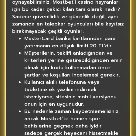
oynayabilirsiniz. Mostbet’i casino hayranları
için bu kadar çekici kılan tam olarak nedir?
Sadece güvenilirlik ve güvenlik değil, aynı
zamanda en talepkar oyuncuları bile kayıtsız
bırakmayacak çeşitli oyunlar.
MasterCard banka kartlarından para
yatırmanın en düşük limiti 20 TL’dir.
Müşterilerin, teklifi anladığından ve
kriterleri yerine getirebildiğinden emin
olmak için kodu kullanmadan önce
şartlar ve koşulları incelemesi gerekir.
Kullanıcı akıllı telefonuna veya
tabletine ek yazılım indirmek
istemiyorsa, sitesinin mobil versiyonu
onun için en uygunudur.
Bu nedenle zaman kaybetmemelisiniz,
ancak Mostbet’te hemen spor
bahislerine geçmek daha iyidir –
sadece gerçek heyecanı hissetmekle