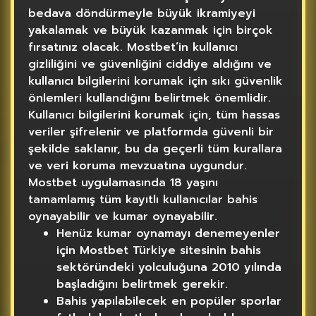
bedava döndürmeyle büyük ikramiyeyi
yakalamak ve büyük kazanmak için birçok
fırsatınız olacak. Mostbet’in kullanıcı
gizliliğini ve güvenliğini ciddiye aldığını ve
kullanıcı bilgilerini korumak için sıkı güvenlik
önlemleri kullandığını belirtmek önemlidir.
Kullanıcı bilgilerini korumak için, tüm hassas
veriler şifrelenir ve platformda güvenli bir
şekilde saklanır, bu da geçerli tüm kurallara
ve veri koruma mevzuatına uygundur.
Mostbet uygulamasında 18 yaşını
tamamlamış tüm kayıtlı kullanıcılar bahis
oynayabilir ve kumar oynayabilir.
Henüz kumar oynamayı denemeyenler
için Mostbet Türkiye sitesinin bahis
sektöründeki yolculuğuna 2010 yılında
başladığını belirtmek gerekir.
Bahis yapılabilecek en popüler sporlar