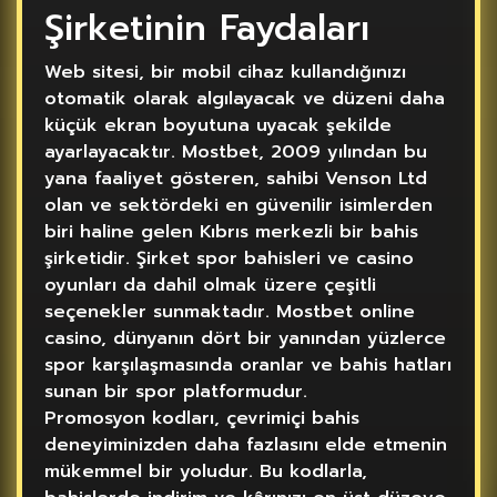
Şirketinin Faydaları
Web sitesi, bir mobil cihaz kullandığınızı
otomatik olarak algılayacak ve düzeni daha
küçük ekran boyutuna uyacak şekilde
ayarlayacaktır. Mostbet, 2009 yılından bu
yana faaliyet gösteren, sahibi Venson Ltd
olan ve sektördeki en güvenilir isimlerden
biri haline gelen Kıbrıs merkezli bir bahis
şirketidir. Şirket spor bahisleri ve casino
oyunları da dahil olmak üzere çeşitli
seçenekler sunmaktadır. Mostbet online
casino, dünyanın dört bir yanından yüzlerce
spor karşılaşmasında oranlar ve bahis hatları
sunan bir spor platformudur.
Promosyon kodları, çevrimiçi bahis
deneyiminizden daha fazlasını elde etmenin
mükemmel bir yoludur. Bu kodlarla,