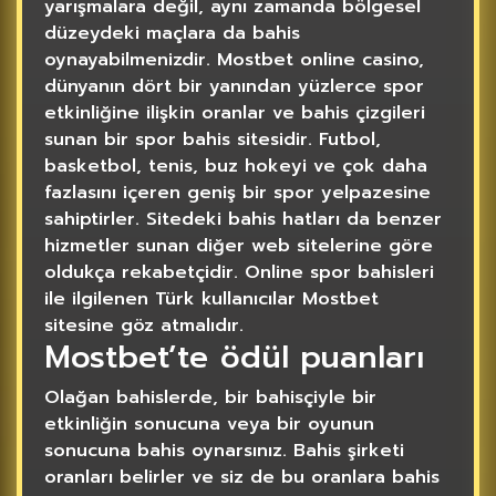
yarışmalara değil, aynı zamanda bölgesel
düzeydeki maçlara da bahis
oynayabilmenizdir. Mostbet online casino,
dünyanın dört bir yanından yüzlerce spor
etkinliğine ilişkin oranlar ve bahis çizgileri
sunan bir spor bahis sitesidir. Futbol, ​​
basketbol, ​​tenis, buz hokeyi ve çok daha
fazlasını içeren geniş bir spor yelpazesine
sahiptirler. Sitedeki bahis hatları da benzer
hizmetler sunan diğer web sitelerine göre
oldukça rekabetçidir. Online spor bahisleri
ile ilgilenen Türk kullanıcılar Mostbet
sitesine göz atmalıdır.
Mostbet’te ödül puanları
Olağan bahislerde, bir bahisçiyle bir
etkinliğin sonucuna veya bir oyunun
sonucuna bahis oynarsınız. Bahis şirketi
oranları belirler ve siz de bu oranlara bahis