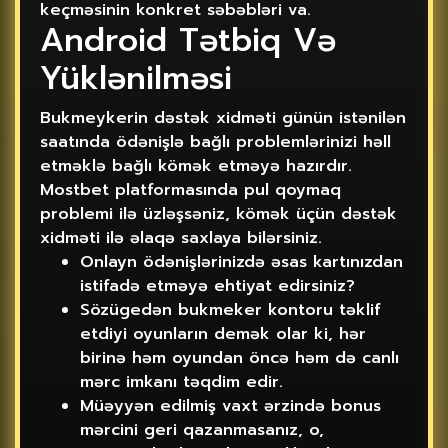
keçməsinin konkret səbəbləri va.
Android Tətbiq Və
Yüklənilməsi
Bukmeykerin dəstək xidməti günün istənilən
saatında ödənişlə bağlı problemlərinizi həll
etməklə bağlı kömək etməyə hazırdır.
Mostbet platformasında pul qoymaq
problemi ilə üzləşsəniz, kömək üçün dəstək
xidməti ilə əlaqə saxlaya bilərsiniz.
Onlayn ödənişlərinizdə əsas kartınızdan
istifadə etməyə ehtiyat edirsiniz?
Sözügedən bukmeker kontoru təklif
etdiyi oyunların demək olar ki, hər
birinə həm oyundan öncə həm də canlı
mərc imkanı təqdim edir.
Müəyyən edilmiş vaxt ərzində bonus
mərcini geri qazanmasanız, o,