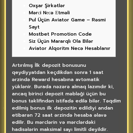
Oxşar Şirkətlər
Mərсi Nесə Еtməli
Pul Üçün Aviator Game – Rəsmi
Sayt
Mostbet Promotion Code
Siz Üçün Mararqlı Ola Bilər
Aviator Alqoritm Necə Hesablanır
Artırılmış İlk depozit bonusunu
qeydiyyatdan keçdikdən sonra 1 saat
ərzində Reward hesabına avtomatik
yüklənir. Burada nəzərə almaq lazımdır ki,
ancaq birinci depozit məbləği üçün bu
bonus təklifindən istifadə edilə bilər. Təqdim
edilmiş bonus ilk depozitin edildiyi andan
etibarən 72 saat ərzində hesaba əlavə
edilir. Bu mərclərin və mərclərdəki
hadisələrin maksimal sayı limitli deyildir.