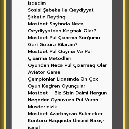
Isdədim
Sosial Şəbəkə Ilə Qeydiyyat
Şirkətin Reytinqi
Mostbet Saytında Necə
Qeydiyyatdan Keçmək Olar?
Mostbet Pul Çıxarma Sorğumu
Geri Götürə Bilərəm?
Mostbet Pul Qoyma Və Pul
Çıxarma Metodları
Oyundan Necə Pul Çıxarmaq Olar
Aviator Game
Çempionlar Liqasında Ən Çox
Oyun Keçirən Oyunçular
Mostbet – Biz Sizin Daimi Hergun
Neqeder Oynuvuza Pul Vuran
Musderinizik
Mostbet Azərbaycan Bukmeker
Kontoru Haqqında Ümumi Baxış-
icmal