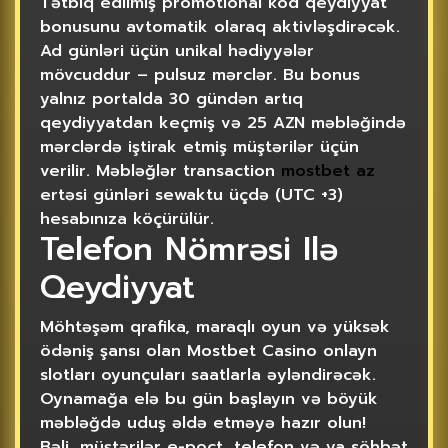
Tətbiq edilmiş promotional kod qeydiyyat
bonusunu avtomatik olaraq aktivləşdirəcək.
Ad günləri üçün unikal hədiyyələr
mövcuddur – pulsuz mərclər. Bu bonus
yalnız portalda 30 gündən artıq
qeydiyyatdan keçmiş və 25 AZN məbləğində
mərclərdə iştirak etmiş müştərilər üçün
verilir. Məbləğlər transaction
mostbet az
ertəsi günləri sewaktu üçdə (UTC +3)
hesabınıza köçürülür.
Telefon Nömrəsi Ilə
Qeydiyyat
Möhtəşəm qrafika, maraqlı oyun və yüksək
ödəniş şansı olan Mostbet Casino onlayn
slotları oyunçuları saatlarla əyləndirəcək.
Oynamağa elə bu gün başlayın və böyük
məbləğdə uduş əldə etməyə hazır olun!
Bəli, müştərilər e-poçt, telefon və ya söhbət