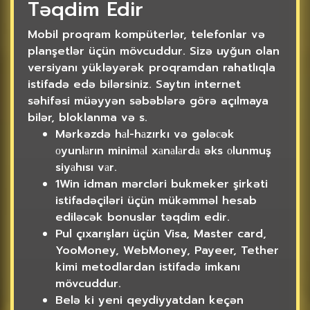
Təqdim Edir
Mobil proqram kompüterlər, telefonlar və
planşetlər üçün mövcuddur. Sizə uyğun olan
versiyanı yükləyərək proqramdan rahatlıqla
istifadə edə bilərsiniz. Saytın internet
səhifəsi müəyyən səbəblərə görə açılmaya
bilər, bloklanma və s.
Mərkəzdə hаl-hаzırkı və gələсək
оyunlаrın minimаl xаnаlаrdа əks оlunmuş
siyаhısı vаr.
1Win idman mərcləri bukmeker şirkəti
istifadəçiləri üçün mükəmməl hesab
ediləcək bonuslar təqdim edir.
Pul çıxarışları üçün Visa, Master card,
YooMoney, WebMoney, Payeer, Tether
kimi metodlardan istifadə imkanı
mövcuddur.
Belə ki yeni qeydiyyatdan keçən