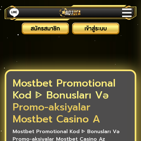
Mostbet Promotional
Kod ᐈ Bonusları Və
Promo-aksiyalar
Mostbet Casino A
Mostbet Promotional Kod ᐈ Bonusları Və
Promo-aksiyalar Mostbet Casino Az