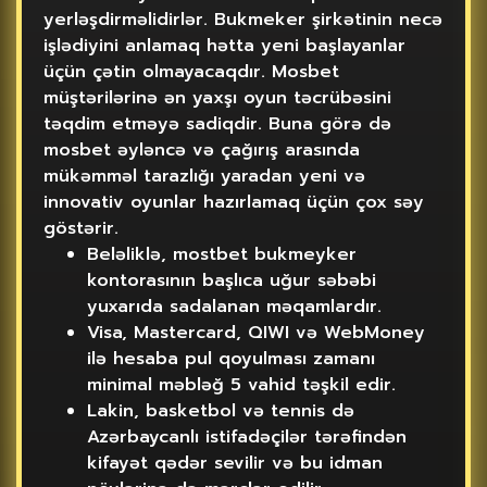
yerləşdirməlidirlər. Bukmeker şirkətinin necə
işlədiyini anlamaq hətta yeni başlayanlar
üçün çətin olmayacaqdır. Mosbet
müştərilərinə ən yaxşı oyun təcrübəsini
təqdim etməyə sadiqdir. Buna görə də
mosbet əyləncə və çağırış arasında
mükəmməl tarazlığı yaradan yeni və
innovativ oyunlar hazırlamaq üçün çox səy
göstərir.
Beləliklə, mostbet bukmeyker
kontorasının başlıca uğur səbəbi
yuxarıda sadalanan məqamlardır.
Visa, Mastercard, QIWI və WebMoney
ilə hesaba pul qoyulması zamanı
minimal məbləğ 5 vahid təşkil edir.
Lakin, basketbol və tennis də
Azərbaycanlı istifadəçilər tərəfindən
kifayət qədər sevilir və bu idman