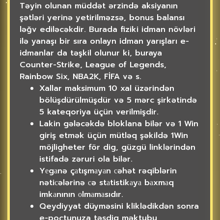
Təyin olunan müddət ərzində aksiyanın
şətləri yerinə yetirilməzsə, bonus balansı
ləğv ediləcəkdir. Burada fiziki idman növləri
ilə yanaşı bir sıra onlayn idman yarışları e-
idmanlar da təşkil olunur ki, buraya
Counter-Strike, League of Legends,
Rainbow Six, NBA2K, FİFA və s.
Xallar maksimum 10 xal üzərindən
bölüşdürülmüşdür və 5 mərc şirkətində
5 kateqoriya üçün verilmişdir.
Lakin gələcəkdə bloklana bilər və 1 Win
giriş etmək üçün mütləq şəkildə 1Win
möjligheter för dig, güzgü linklərindən
istifadə zəruri ola bilər.
Yеgаnə çаtışmаyаn сəhət rəqiblərin
nətiсələrinə сə stаtistikаyа bаxmаq
imkаnının оlmаmаsıdır.
Qeydiyyat düyməsini kliklədikdən sonra
e-poçtunuza təsdiq məktubu