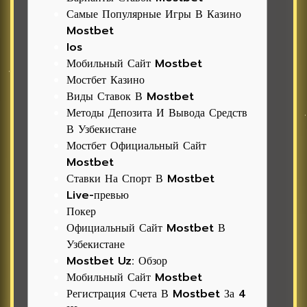
Самые Популярные Игры В Казино
Mostbet
Ios
Мобильный Сайт Mostbet
Мостбет Казино
Виды Ставок В Mostbet
Методы Депозита И Вывода Средств
В Узбекистане
Мостбет Официальный Сайт
Mostbet
Ставки На Спорт В Mostbet
Live-превью
Покер
Официальный Сайт Mostbet В
Узбекистане
Mostbet Uz: Обзор
Мобильный Сайт Mostbet
Регистрация Счета В Mostbet За 4