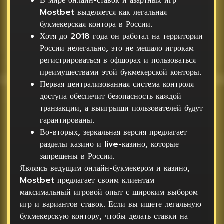
В мире онлайн-ставок и азартных игр
Mostbet выделяется как легальная
букмекерская контора в России.
Хотя до 2018 года он работал на территории
России нелегально, это не мешало игрокам
регистрироваться в офшорах и пользоваться
преимуществами этой букмекерской конторы.
Первая централизованная система контроля
доступа обеспечит безопасность каждой
транзакции, а выигрыши пользователей будут
гарантированы.
Во-вторых, зеркальная версия предлагает
разделы казино и live-казино, которые
запрещены в России.
Являясь ведущим онлайн-букмекером и казино,
Mostbet предлагает своим клиентам
максимальный игровой опыт с широким выбором
игр и вариантов ставок. Если вы ищете легальную
букмекерскую контору, чтобы делать ставки на