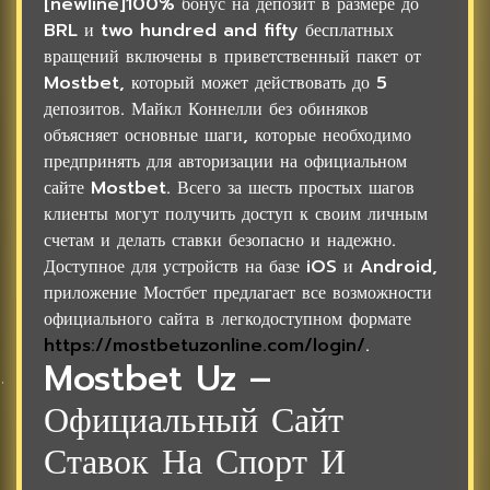
[newline]100% бонус на депозит в размере до
BRL и two hundred and fifty бесплатных
вращений включены в приветственный пакет от
Mostbet, который может действовать до 5
депозитов. Майкл Коннелли без обиняков
объясняет основные шаги, которые необходимо
предпринять для авторизации на официальном
сайте Mostbet. Всего за шесть простых шагов
клиенты могут получить доступ к своим личным
счетам и делать ставки безопасно и надежно.
Доступное для устройств на базе iOS и Android,
приложение Мостбет предлагает все возможности
официального сайта в легкодоступном формате
https://mostbetuzonline.com/login/
.
Mostbet Uz –
Официальный Сайт
Ставок На Спорт И