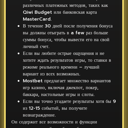
различных платежных методов, таких как
Qiwi Budget или банковская карта
MasterCard.
В течение 30 дней после получения бонуса
вы должны отыграть в a few раз больше
суммы бонуса, чтобы вывести его на свой
личный счет.
Если вы любите острые ощущения и не
хотите ждать результатов игры, то ставки в
режиме реального времени – лучший
вариант из всех возможных.
Mostbet предлагает множество вариантов
игр казино, включая джекпот, покер,
баккара, настольные игры и слоты.
Если вы точно угадаете результаты хотя бы 9
из 12-15 событий, вы получите
вознаграждение.
Он содержит все возможности и функции