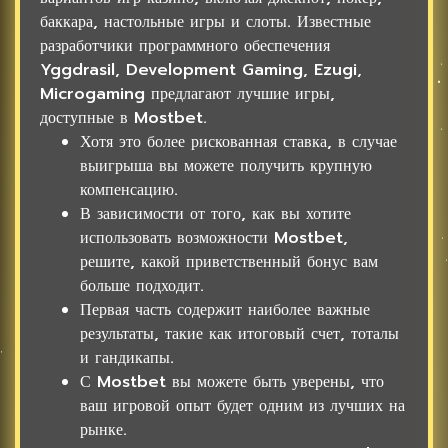
баккара, настольные игры и слоты. Известные
разработчики программного обеспечения
Yggdrasil, Development Gaming, Ezugi,
Microgaming предлагают лучшие игры,
доступные в Mostbet.
Хотя это более рискованная ставка, в случае
выигрыша вы можете получить крупную
компенсацию.
В зависимости от того, как вы хотите
использовать возможности Mostbet,
решите, какой приветственный бонус вам
больше подходит.
Первая часть содержит наиболее важные
результаты, такие как итоговый счет, тоталы
и гандикапы.
С Mostbet вы можете быть уверены, что
ваш игровой опыт будет одним из лучших на
рынке.