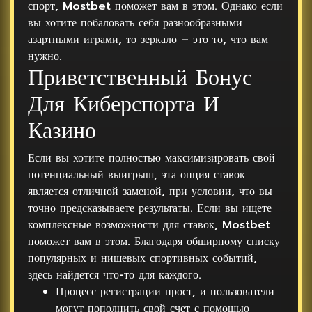
спорт, Mostbet поможет вам в этом. Однако если
вы хотите побаловать себя разнообразными
азартными играми, то зеркало – это то, что вам
нужно.
Приветственный Бонус
Для Киберспорта И
Казино
Если вы хотите полностью максимизировать свой
потенциальный выигрыш, эта опция ставок
является отличной заменой, при условии, что вы
точно предсказываете результаты. Если вы ищете
комплексные возможности для ставок, Mostbet
поможет вам в этом. Благодаря обширному списку
популярных и нишевых спортивных событий,
здесь найдется что-то для каждого.
Процесс регистрации прост, и пользователи
могут пополнить свой счет с помощью