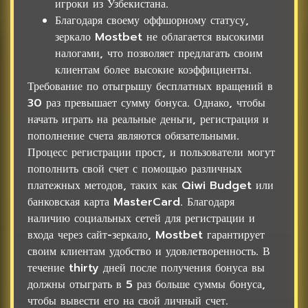
игроки из Узбекистана.
Благодаря своему оффшорному статусу,
зеркало Mostbet не облагается высокими
налогами, что позволяет предлагать своим
клиентам более высокие коэффициенты.
Требование по отыгрышу бесплатных вращений в
30 раз превышает сумму бонуса. Однако, чтобы
начать играть на реальные деньги, регистрация и
пополнение счета являются обязательными.
Процесс регистрации прост, и пользователи могут
пополнить свой счет с помощью различных
платежных методов, таких как Qiwi Budget или
банковская карта MasterCard. Благодаря
наличию социальных сетей для регистрации и
входа через сайт-зеркало, Mostbet гарантирует
своим клиентам удобство и удовлетворенность. В
течение thirty дней после получения бонуса вы
должны отыграть в 5 раз больше суммы бонуса,
чтобы вывести его на свой личный счет.