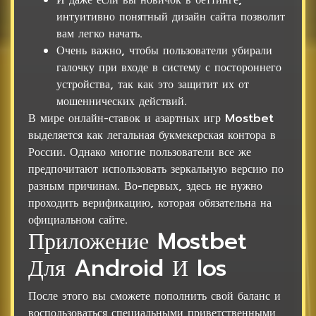
интуитивно понятный дизайн сайта позволит
вам легко начать.
Очень важно, чтобы пользователи убирали
галочку при входе в систему с постороннего
устройства, так как это защитит их от
мошеннических действий.
В мире онлайн-ставок и азартных игр Mostbet
выделяется как легальная букмекерская контора в
России. Однако многие пользователи все же
предпочитают использовать зеркальную версию по
разным причинам. Во-первых, здесь не нужно
проходить верификацию, которая обязательна на
официальном сайте.
Приложение Mostbet
Для Android И Ios
После этого вы сможете пополнить свой баланс и
воспользоваться специальными приветственными