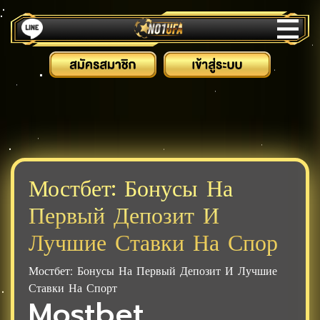
Мостбет: Бонусы На
Первый Депозит И
Лучшие Ставки На Спор
Мостбет: Бонусы На Первый Депозит И Лучшие
Ставки На Спорт
Mostbet