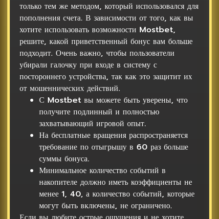
только тем же методом, который использовался для
пополнения счета. В зависимости от того, как вы
хотите использовать возможности Mostbet,
решите, какой приветственный бонус вам больше
подходит. Очень важно, чтобы пользователи
убирали галочку при входе в систему с
постороннего устройства, так как это защитит их
от мошеннических действий.
С Mostbet вы можете быть уверены, что
получите подлинный и полностью
захватывающий игровой опыт.
На бесплатные вращения распространяется
требование по отыгрышу в 60 раз больше
суммы бонуса.
Минимальное количество событий в
накопителе должно иметь коэффициенты не
менее 1, 40, а количество событий, которые
могут быть включены, не ограничено.
Если вы любите острые ощущения и не хотите