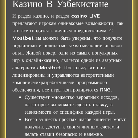
Казино В Узбекистане
И раздел казино, и раздел casino-LIVE
предлагают игрокам одинаковые возможности, так
что все сводится к личным предпочтениям. С
Mostbet вы можете быть уверены, что получите
подлинный и полностью захватывающий игровой
опыт. Живой покер, одна из самых популярных
игр в онлайн-казино, является одной из азартных
альтернатив Mostbet. Поскольку все они
лицензированы и управляются авторитетными
компаниями-разработчиками программного
обеспечения, все игры контролируются RNG.
Существует множество вероятных исходов,
на которые вы можете сделать ставку, в
зависимости от специфики каждой игры.
Всего за шесть простых шагов клиенты могут
получить доступ к своим личным счетам и
делать ставки безопасно и надежно.