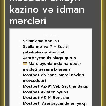
kazino və idman
mərcləri
Content
Salamlama bonusu
Suallarınız var? – Sosial
şəbəkələrdə Mostbet
Azərbaycan ilə əlaqə qurun
Mərc oyunlarında nə qədər
məbləğ qazana bilərəm?
Mostbet-də hansı əmsal növləri
mövcuddur?
Mostbet AZ-91 Veb Saytına Baxış
Mostbet Aviator oyunu
Mostbet AZ 91 Bonuslar
Mostbet, Azərbaycanda ən yaxşı