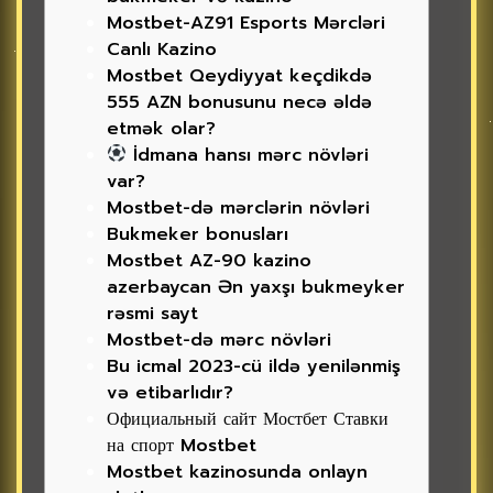
Mostbet-AZ91 Esports Mərcləri
Canlı Kazino
Mostbet Qeydiyyat keçdikdə
555 AZN bonusunu necə əldə
etmək olar?
İdmana hansı mərc növləri
var?
Mostbet-də mərclərin növləri
Bukmeker bonusları
Mostbet AZ-90 kazino
azerbaycan Ən yaxşı bukmeyker
rəsmi sayt
Mostbet-də mərc növləri
Bu icmal 2023-cü ildə yenilənmiş
və etibarlıdır?
Официальный сайт Мостбет Ставки
на спорт Mostbet
Mostbet kazinosunda onlayn