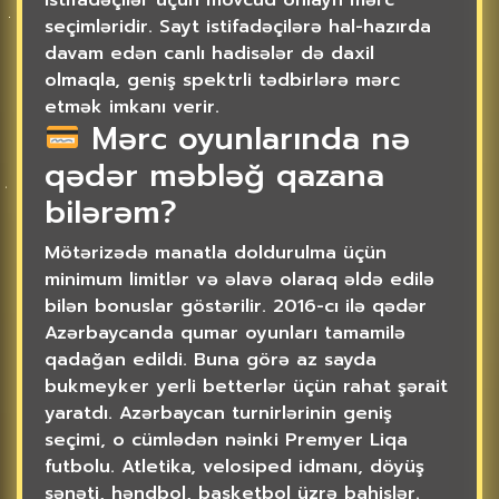
seçimləridir. Sayt istifadəçilərə hal-hazırda
davam edən canlı hadisələr də daxil
olmaqla, geniş spektrli tədbirlərə mərc
etmək imkanı verir.
Mərc oyunlarında nə
qədər məbləğ qazana
bilərəm?
Mötərizədə manatla doldurulma üçün
minimum limitlər və əlavə olaraq əldə edilə
bilən bonuslar göstərilir. 2016-cı ilə qədər
Azərbaycanda qumar oyunları tamamilə
qadağan edildi. Buna görə az sayda
bukmeyker yerli betterlər üçün rahat şərait
yaratdı. Azərbaycan turnirlərinin geniş
seçimi, o cümlədən nəinki Premyer Liqa
futbolu. Atletika, velosiped idmanı, döyüş
sənəti, həndbol, basketbol üzrə bahislər.