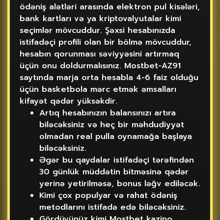
ödəniş alətləri arasında elektron pul kisələri,
bank kartları və ya kriptovalyutalar kimi
seçimlər mövcuddur. Şəxsi hesabınızda
istifadəçi profili olan bir bölmə mövcuddur,
hesabın qorunması səviyyəsini artırmaq
üçün onu doldurmalısınız. Mostbet-AZ91
saytında marja orta hesabla 4-6 faiz olduğu
üçün basketbola mərc etmək əmsalları
kifayət qədər yüksəkdir.
Artıq hesabınızın balansınızı artıra
biləcəksiniz və heç bir məhdudiyyət
olmadan real pulla oynamağa başlaya
biləcəksiniz.
Əgər bu qaydalar istifadəçi tərəfindən
30 günlük müddətin bitməsinə qədər
yerinə yetirilməsə, bonus ləğv ediləcək.
Kimi çox populyar və rahat ödəniş
metodlarını istifadə edə biləcəksiniz.
Gördüyünüz kimi Mostbet kazino