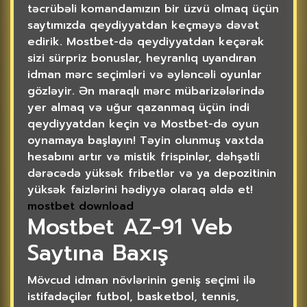
təcrübəli komandamızın bir üzvü olmaq üçün
saytımızda qeydiyyatdan keçməyə dəvət
edirik. Mostbet-də qeydiyyatdan keçərək
sizi sürpriz bonuslar, heyranlıq uyandıran
idman mərc seçimləri və əyləncəli oyunlar
gözləyir. Ən maraqlı mərc mübarizələrində
yer almaq və uğur qazanmaq üçün indi
qeydiyyatdan keçin və Mostbet-də oyun
oynamaya başlayın! Təyin olunmuş vaxtda
hesabını artır və mistik frispinlər, dəhşətli
dərəcədə yüksək fribetlər və ya depozitinin
yüksək faizlərini hədiyyə olaraq əldə et!
mostbet download
Mostbet AZ-91 Veb
Saytına Baxış
Mövcud idman növlərinin geniş seçimi ilə
istifadəçilər futbol, basketbol, tennis,