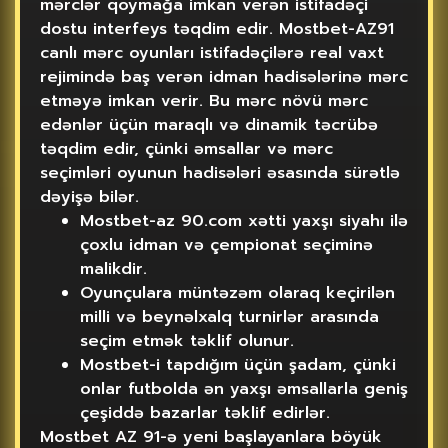
mərclər qoymağa imkan verən istifadəçi
dostu interfeys təqdim edir. Mostbet-AZ91
canlı mərc oyunları istifadəçilərə real vaxt
rejimində baş verən idman hadisələrinə mərc
etməyə imkan verir. Bu mərc növü mərc
edənlər üçün maraqlı və dinamik təcrübə
təqdim edir, çünki əmsallar və mərc
seçimləri oyunun hadisələri əsasında sürətlə
dəyişə bilər.
Mostbet-az 90.com xətti yaxşı siyahı ilə
çoxlu idman və çempionat seçiminə
malikdir.
Oyunçulara müntəzəm olaraq keçirilən
milli və beynəlxalq turnirlər arasında
seçim etmək təklif olunur.
Mostbet-i tapdığım üçün şadam, çünki
onlar futbolda ən yaxşı əmsallarla geniş
çeşiddə bazarlar təklif edirlər.
Mostbet AZ 91-ə yeni başlayanlara böyük