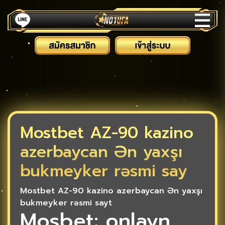
Mostbet AZ-90 kazino
azerbaycan Ən yaxşı
bukmeyker rəsmi say
Mostbet AZ-90 kazino azerbaycan Ən yaxşı
bukmeyker rəsmi sayt
Mosbet: onlayn