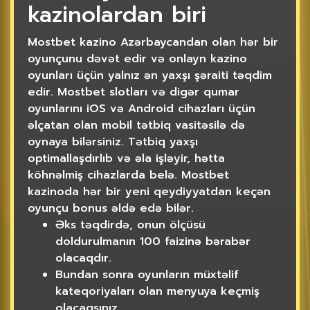
kazinolardan biri
Mostbet kazino Azərbaycandan olan hər bir
oyunçunu dəvət edir və onlayn kazino
oyunları üçün yalnız ən yaxşı şəraiti təqdim
edir. Mostbet slotları və digər qumar
oyunlarını iOS və Android cihazları üçün
əlçatan olan mobil tətbiq vasitəsilə də
oynaya bilərsiniz. Tətbiq yaxşı
optimallaşdırlıb və əla işləyir, hətta
köhnəlmiş cihazlarda belə. Mostbet
kazinoda hər bir yeni qeydiyyatdan keçən
oyunçu bonus əldə edə bilər.
Əks təqdirdə, onun ölçüsü
doldurulmanın 100 faizinə bərabər
olacaqdır.
Bundan sonra oyunların müxtəlif
kateqoriyaları olan menyuya keçmiş
olacaqsınız.