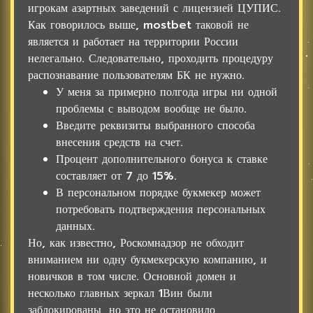
игрокам азартных заведений с лицензией ЦУПИС.
Как говорилось выше, mostbet таковой не
является и работает на территории России
нелегально. Следовательно, проходить процедуру
распознавание пользователям БК не нужно.
У меня за примерно полгода игры ни одной
проблемы с выводом вообще не было.
Введите реквизиты выбранного способа
внесения средств на счет.
Процент дополнительного бонуса к ставке
составляет от 7 до 15%.
В персональном порядке букмекер может
потребовать подтверждения персональных
данных.
Но, как известно, Роскомнадзор не обходит
вниманием ни одну букмекерскую компанию, и
новичков в том числе. Основной домен и
несколько главных зеркал 1Вин были
заблокированы, но это не остановило