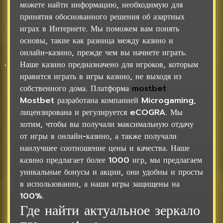
можете найти информацию, необходимую для
принятия обоснованного решения об азартных
играх в Интернете. Мы поможем вам понять
основы, такие как разница между казино и
онлайн-казино, прежде чем вы начнете играть.
Наше казино предназначено для игроков, которым
нравится играть в игры казино, не выходя из
собственного дома. Платформа
mostbet
Mostbet разработана компанией Microgaming,
лицензирована и регулируется eCOGRA. Мы
хотим, чтобы вы получали максимальную отдачу
от игры в онлайн-казино, а также получали
наилучшее соотношение цены и качества. Наше
казино предлагает более 1000 игр, мы предлагаем
уникальные бонусы и акции, они удобны и просты
в использовании, а наши игры защищены на
100%.
Где найти актуальное зеркало