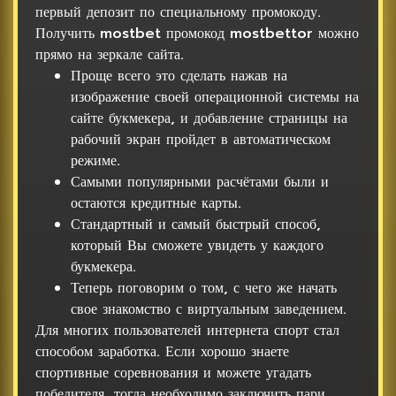
первый депозит по специальному промокоду.
Получить mostbet промокод mostbettor можно
прямо на зеркале сайта.
Проще всего это сделать нажав на
изображение своей операционной системы на
сайте букмекера, и добавление страницы на
рабочий экран пройдет в автоматическом
режиме.
Самыми популярными расчётами были и
остаются кредитные карты.
Стандартный и самый быстрый способ,
который Вы сможете увидеть у каждого
букмекера.
Теперь поговорим о том, с чего же начать
свое знакомство с виртуальным заведением.
Для многих пользователей интернета спорт стал
способом заработка. Если хорошо знаете
спортивные соревнования и можете угадать
победителя, тогда необходимо заключить пари.