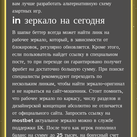
вам лучше разработать альтернативную схему
азартных игр.
in зеркало на сегодня
В шапке беттер всегда может найти линк на
рабочее зеркало, который, в зависимости от
блокировок, регулярно обновляется. Кроме этого,
если пользователь найдет ссылку в специальном
посте, то при переходе он гарантировано получит
фрибет на достаточно большую сумму. При поиске
специалисты рекомендуют переходить по
нескольким линкам, чтобы найти зеркало-оригинал
и не нарваться на сайт-мошенник. Стоит помнить,
что рабочее зеркало по каркасу, числу разделов и
дизайнерской концепции абсолютно не отличается
от официального сайта. Запросить ссылку на
mostbet актуальное зеркало можно в службе
поддержки БК. После того как игрок пополнил
баланс на сумму до 25 тысяч, на бонусный счет