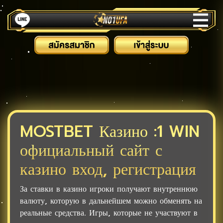
MOSTBET Казино :1 WIN
официальный сайт с
казино вход, регистрация
За ставки в казино игроки получают внутреннюю
валюту, которую в дальнейшем можно обменять на
реальные средства. Игры, которые не участвуют в