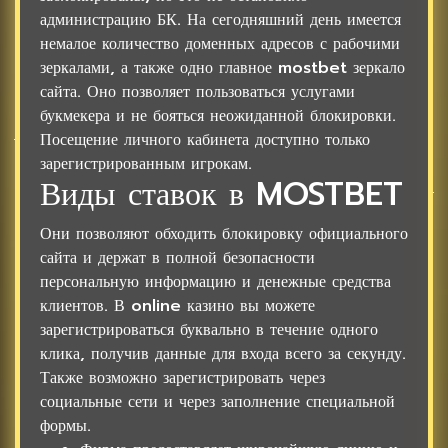
администрацию БК. На сегодняшний день имеется
немалое количество доменных адресов с рабочими
зеркалами, а также одно главное mostbet зеркало
сайта. Оно позволяет пользоваться услугами
букмекера и не бояться неожиданной блокировки.
Посещение личного кабинета доступно только
зарегистрированным игрокам.
Виды ставок в MOSTBET
Они позволяют обходить блокировку официального
сайта и держат в полной безопасности
персональную информацию и денежные средства
клиентов. В online казино вы можете
зарегистрироваться буквально в течение одного
клика, получив данные для входа всего за секунду.
Также возможно зарегистрировать через
социальные сети и через заполнение специальной
формы.