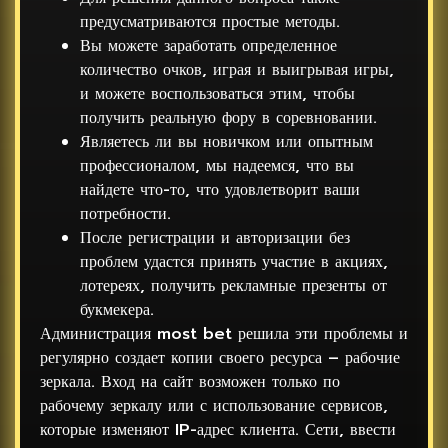
предусматриваются простые методы.
Вы можете заработать определенное
количество очков, играя и выигрывая игры,
и можете воспользоваться этим, чтобы
получить реальную фору в соревновании.
Являетесь ли вы новичком или опытным
профессионалом, мы надеемся, что вы
найдете что-то, что удовлетворит ваши
потребности.
После регистрации и авторизации без
проблем удастся принять участие в акциях,
лотереях, получить рекламные презенты от
букмекера.
Администрация most bet решила эти проблемы и
регулярно создает копии своего ресурса – рабочие
зеркала. Вход на сайт возможен только по
рабочему зеркалу или с использование сервисов,
которые изменяют IP-адрес клиента. Сети, ввести