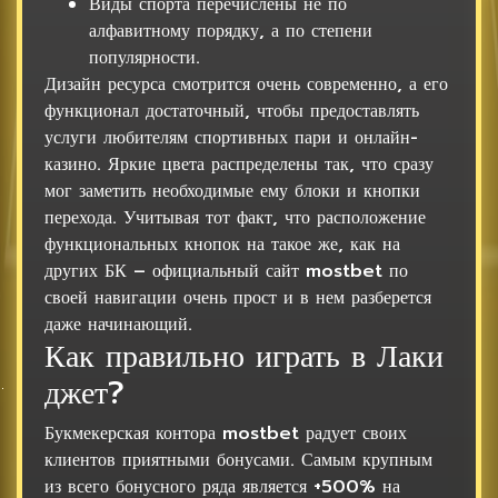
Виды спорта перечислены не по
алфавитному порядку, а по степени
популярности.
Дизайн ресурса смотрится очень современно, а его
функционал достаточный, чтобы предоставлять
услуги любителям спортивных пари и онлайн-
казино. Яркие цвета распределены так, что сразу
мог заметить необходимые ему блоки и кнопки
перехода. Учитывая тот факт, что расположение
функциональных кнопок на такое же, как на
других БК – официальный сайт mostbet по
своей навигации очень прост и в нем разберется
даже начинающий.
Как правильно играть в Лаки
джет?
Букмекерская контора mostbet радует своих
клиентов приятными бонусами. Самым крупным
из всего бонусного ряда является +500% на