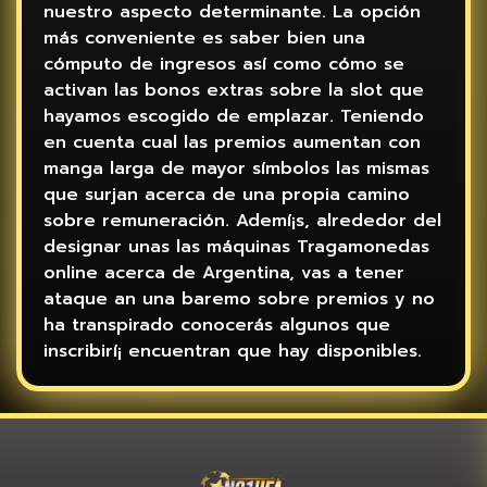
nuestro aspecto determinante. La opción
más conveniente es saber bien una
cómputo de ingresos así­ como cómo se
activan las bonos extras sobre la slot que
hayamos escogido de emplazar. Teniendo
en cuenta cual las premios aumentan con
manga larga de mayor símbolos las mismas
que surjan acerca de una propia camino
sobre remuneración. Ademí¡s, alrededor del
designar unas las máquinas Tragamonedas
online acerca de Argentina, vas a tener
ataque an una baremo sobre premios y no
ha transpirado conocerás algunos que
inscribirí¡ encuentran que hay disponibles.