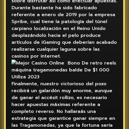
sobre disfrutar así­ como efectuar apuestas.
Durante bastante ha sido fabricado
referente a enero de 2019 por la empresa
Spribe, cual tiene la patologí­a del túnel
carpiano localización en el Reino Unido
desplazándolo hacia el pelo produce
artículos de iGaming que deberían acabado
realizarse cualquier laguna sobre las
casinos por internet.
Finalmente, nuestro victorioso del pozo
recibirá un galardón muy enorme, aunque
de ganar el accésit rollizo, es necesario
hacer apuestas máximas referente a
completo reverso. No hallaraás una
estrategia que garantice ganar siempre en
las Tragamonedas, ya que la fortuna serí­a