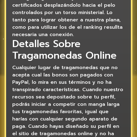
certificados desplazándolo hacia el pelo
controlados por un torso ministerial. Lo
tanto para lograr obtener a nuestra plana,
como para utilizar los de el ranking resullta
necesaria una conexión.
Detalles Sobre
Tragamonedas Online
Cualquier lugar de tragamonedas que no
acepta cual las bonos son pagados con
PayPal, lo mira en sus términos y no ha
transpirado características. Cuando nuestro
recursos sea depositado sobre tu perfil,
podrás iniciar a competir con manga larga
tus tragamonedas favoritas, igual que
harías con cualquier segundo aparato de
paga. Cuando hayas diseñado su perfil en
el sitio de tragamonedas online y no ha