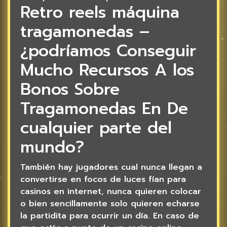
Retro reels máquina
tragamonedas –
¿podrí­amos Conseguir
Mucho Recursos A los
Bonos Sobre
Tragamonedas En De
cualquier parte del
mundo?
También hay jugadores cual nunca llegan a
convertirse en focos de luces fían para
casinos en internet, nunca quieren colocar
o bien sencillamente solo quieren echarse
la partidita para ocurrir un día. En caso de