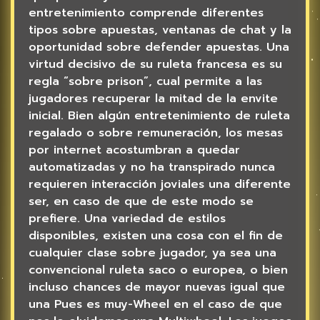
entretenimiento comprende diferentes
tipos sobre apuestas, ventanas de chat y la
oportunidad sobre defender apuestas. Una
virtud decisivo de su ruleta francesa es su
regla “sobre prison”, cual permite a las
jugadores recuperar la mitad de la envite
inicial.
Bien algún entretenimiento de ruleta
regalado o sobre remuneración, los mesas
por internet acostumbran a quedar
automatizadas y no ha transpirado nunca
requieren interacción joviales una diferente
ser, en caso de que de este modo se
prefiere. Una variedad de estilos
disponibles, existen una cosa con el fin de
cualquier clase sobre jugador, ya sea una
convencional ruleta saco o europea, o bien
incluso chances de mayor nuevas igual que
una Pues es muy-Wheel en el caso de que