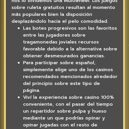
nos lo olvidemos una Multiwheel. Los juegos
sobre ruleta gratuitos resultan al momento
más populares bien la disposición
desplazándolo hacia el pelo comodidad.
Las botes progresivos son las favoritos
entre las jugadores sobre
tragamonedas joviales recursos
favorable debido a la alternativa sobre
obtener desmesurados ganancias.
Para participar sobre español,
simplemente elige uno de los casinos
recomendados mencionados alrededor
del principio sobre este tipo de
página.
Viví la experiencia sobre casino 100%
conveniente, con el pasar del tiempo
un repartidor sobre pulpa y hueso
mediante un que podrías opinar y
opinar jugadas con el resto de