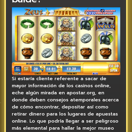
Si estaría cliente referente a sacar de
mayor información de los casinos online,
eche algún mirada en apostar.org, en
donde deben consejos atemporales acerca
de cómo encontrar, depositar así­ como
retirar dinero para los lugares de apuestas
online. Lo que podrí­a llegar a ser peligroso
más elemental para hallar la mejor museo