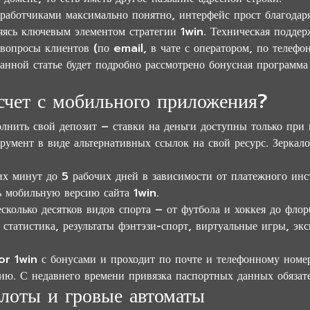
зработчиками максимально понятно, интерфейс прост благодар
ляясь ключевым элементом стратегии 1win. Техническая поддер
вопросы клиентов (по email, в чате с оператором, по телефо
данной статье будет подробно рассмотрено бонусная программа
счет с мобильного приложения?
лнить свой депозит – ставки на деньги доступны только при и
умент в виде альтернативных ссылок на свой ресурс. Зеркало
их минут до 5 рабочих дней в зависимости от платежного инс
ь мобильную версию сайта 1win.
есколько десятков видов спорта – от футбола и хоккея до флор
статистика, результаты фэнтэзи-спорт, виртуальные игры, 
tor 1win с бонусами и проходит по почте и телефонному ном
ию. С недавнего времени привязка паспортных данных обязате
слоты и гровые автоматы