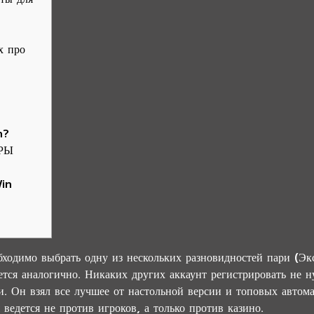
х про
n?
РЫ
Win
обходимо выбрать одну из нескольких разновидностей пари (Эк
тся аналогично. Никаких других аккаунт регистрировать не н
и. Он взял все лучшее от настольной версии и топовых автома
 ведется не против игроков, а только против казино.