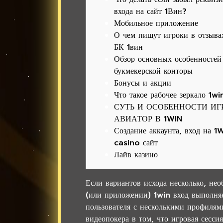
входа на сайт 1Вин?
Мобильное приложение
О чем пишут игроки в отзыва
БК 1вин
Обзор основных особенностей
букмекерской конторы
Бонусы и акции
Что такое рабочее зеркало 1wi
СУТЬ И ОСОБЕННОСТИ ИГ
АВИАТОР В 1WIN
Создание аккаунта, вход на 1
casino сайт
Лайв казино
Если вариантов исхода несколько, не
(или приложении) 1win вход выполняе
пользователя с несколькими профилям
видеопокера в том, что игровая сессия