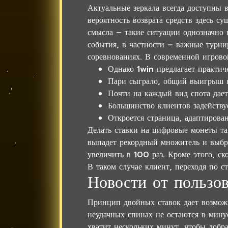
Актуальные зеркала всегда доступны 
вероятность возврата средств здесь 
смысла – такие ситуации однозначно 
события, в частности – важные турн
соревнованиях. В современной игров
Однако 1win предлагает практич
Пари сыграло, общий выигрыш 
Почти на каждый вид спота дает
Большинство клиентов задейству
Откроется страница, адаптирован
Делать ставки на цифровые монеты та
выпадет рекордный множитель и выбра
увеличить в 100 раз. Кроме этого, ск
В таком случае клиент, переходя по с
Новости от пользов
Принцип двойных ставок дает возмож
неудачных спинах не остаются в мину
хватит нескольких минут, чтобы добр