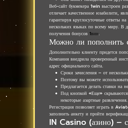
Веб-сайт букмекера 1win выстроен ра
отличает качественное юзабилити, яв
гарантируя круглосуточные ответы на 
нескольких языках по всему миру. В 
получения бонусов
1вин
.
Можно ли пополнить 
Дополнительно клиенту придется попо
Компания внедрила проверенный инстр
адрес официального сайта.
Сроки зачисления – от нескольк
Поэтому вы можете использоват
Предлагается делать ставки на н
Под кнопкой «Еще» скрываются 
некоторые азартные развлечения.
Регистрация позволяет играть в Avia
заполнить анкету и пройти верификац
IN Casino (азино) – 