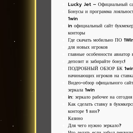
Lucky Jet – Официальный с
Бонусы и программа лояльнос
1win
in официальный сайт букмеке
конторы
Где скачать мобильно ПО 1Wi
для новых игроков
главные особенности авиатор
депозит и забирайте бонус!
ПОДРОБНЫЙ ОБЗОР БК 1win
начинающих игроков на ставк
Видео-обзор офицального сайт
зеркала 1win
in: зеркало рабочее на сегодня
Как сделать ставку в букмкерс
конторе 1 вин?
Казино
Для чего нужно зеркало?
Что делать если забыл реквиз