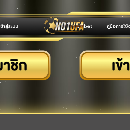
เข้าสู่ระบบ
ufabet
คู่มือการใช้