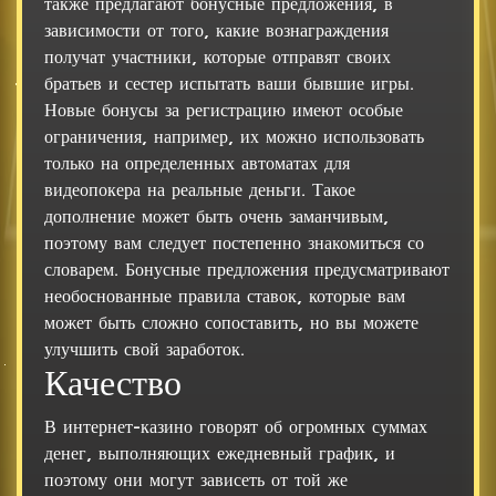
также предлагают бонусные предложения, в
зависимости от того, какие вознаграждения
получат участники, которые отправят своих
братьев и сестер испытать ваши бывшие игры.
Новые бонусы за регистрацию имеют особые
ограничения, например, их можно использовать
только на определенных автоматах для
видеопокера на реальные деньги. Такое
дополнение может быть очень заманчивым,
поэтому вам следует постепенно знакомиться со
словарем. Бонусные предложения предусматривают
необоснованные правила ставок, которые вам
может быть сложно сопоставить, но вы можете
улучшить свой заработок.
Качество
В интернет-казино говорят об огромных суммах
денег, выполняющих ежедневный график, и
поэтому они могут зависеть от той же