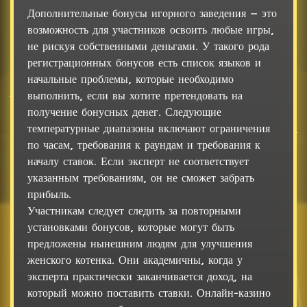
Дополнительные бонусы игорного заведения – это
возможность для участников освоить любые игры,
не рискуя собственными деньгами. У такого рода
регистрационных бонусов есть список языков и
начальные проблемы, которые необходимо
выполнить, если вы хотите претендовать на
получение бонусных денег. Следующие
температурные диапазоны включают ограничения
по часам, требования к раундам и требования к
началу ставок. Если эксперт не соответствует
указанным требованиям, он не сможет забрать
прибыль.
Участникам следует следить за повторными
установками бонусов, которые могут быть
предложены нынешним людям для улучшения
женского котенка. Они академичны, когда у
эксперта практически заканчивается доход, на
который можно поставить ставки. Онлайн-казино