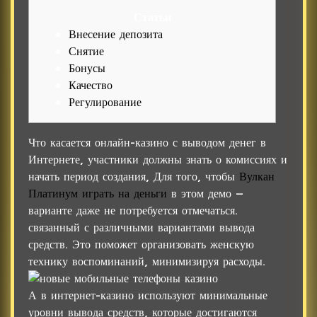
Статьи
Внесение депозита
Снятие
Бонусы
Качество
Регулирование
Что касается онлайн-казино с выводом денег в
Интернете, участники должны знать о комиссиях и
начать период создания, Для того, чтобы
Вулкан
Платинум играть на деньги
в этом демо –
варианте даже не потребуется отмечаться.
связанный с различными вариантами вывода
средств.
Это поможет организовать женскую
технику воспоминаний, минимизируя расходы.
А в интернет-казино используют минимальные
уровни вывода средств, которые достигаются