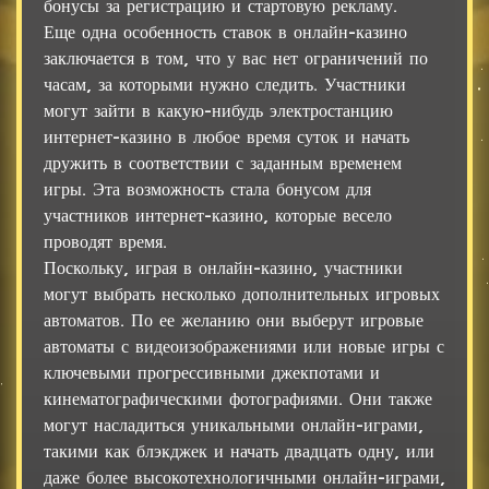
бонусы за регистрацию и стартовую рекламу.
Еще одна особенность ставок в онлайн-казино
заключается в том, что у вас нет ограничений по
часам, за которыми нужно следить. Участники
могут зайти в какую-нибудь электростанцию ​​
интернет-казино в любое время суток и начать
дружить в соответствии с заданным временем
игры. Эта возможность стала бонусом для
участников интернет-казино, которые весело
проводят время.
Поскольку, играя в онлайн-казино, участники
могут выбрать несколько дополнительных игровых
автоматов. По ее желанию они выберут игровые
автоматы с видеоизображениями или новые игры с
ключевыми прогрессивными джекпотами и
кинематографическими фотографиями. Они также
могут насладиться уникальными онлайн-играми,
такими как блэкджек и начать двадцать одну, или
даже более высокотехнологичными онлайн-играми,