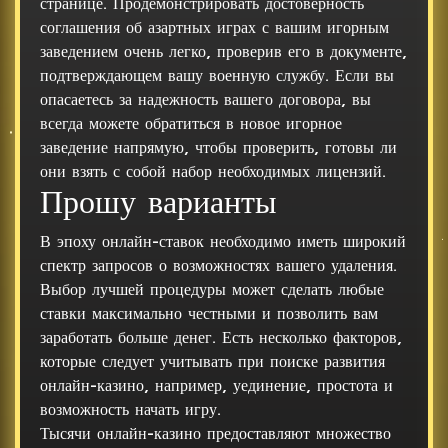
странице. Продемонстрировать достоверность
соглашения об азартных играх с вашим игорным
заведением очень легко, проверив его в документе,
подтверждающем вашу военную службу. Если вы
опасаетесь за надежность вашего договора, вы
всегда можете обратиться в новое игорное
заведение напрямую, чтобы проверить, готовы ли
они взять с собой набор необходимых лицензий.
Прошу варианты
В эпоху онлайн-ставок необходимо иметь широкий
спектр запросов о возможностях вашего удаления.
Выбор лучшей процедуры может сделать любые
ставки максимально честными и позволить вам
заработать больше денег. Есть несколько факторов,
которые следует учитывать при поиске развития
онлайн-казино, например, уединение, простота и
возможность начать игру.
Тысячи онлайн-казино предоставляют множество