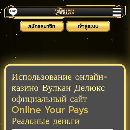
Использование онлайн-
казино Вулкан Делюкс
официальный сайт
Online Your Pays
Реальные деньги