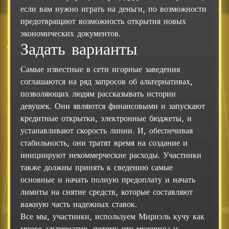
если вам нужно играть на деньги, по возможности
предотвращают возможность открытия новых
экономических документов.
Задать варианты
Самые известные в сети игорные заведения
соглашаются на ряд запросов об альтернативах,
позволяющих людям рассказывать истории
девушек. Они являются финансовыми и запускают
кредитные открытки, электронные бюджеты, и
устанавливают скорость линии. И, обеспечивая
стабильность, они тратят время на создание и
инициируют некоммерческие расходы. Участники
также должны принять к сведению самые
основные и начать полную предоплату и начать
лимиты на снятие средств, которые составляют
важную часть надежных ставок.
Все мы, участники, используем Мириэль кучу как
много альтернатив, потому что мужчины и