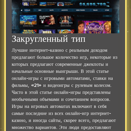
Закругленный тип
Лучшие интернет-казино с реальным доходом
предлагают большое количество игр, некоторые из
которых предлагают современные джекпоты и
начальные основные выигрыши. В этой статье
онлайн-игры с игровыми автоматами, ставки на
фильмы, «21» и видеоигры с рулевым колесом.
Часто в этой статье онлайн-игры представлены
необычными объемами и сочетанием вопросов.
Игры на игровых автоматах включают в себя
самые последние из всех онлайн-игр интернет-
казино, и иногда сайты, скорее всего, предлагают
множество вариантов. Эти люди предоставляют