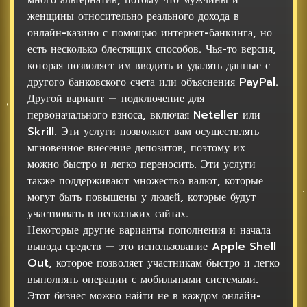
женщины относительно реального дохода в
онлайн-казино с помощью интернет-банкинга, но
есть несколько блестящих способов. Чья-то версия,
которая позволяет им вводить и удалять данные с
другого банковского счета или объяснения PayPal.
Другой вариант — подключение для
первоначального взноса, включая Neteller или
Skrill. Эти услуги позволяют вам осуществлять
мгновенное внесение депозитов, поэтому их
можно быстро и легко переносить. Эти услуги
также поддерживают множество валют, которые
могут быть повышены у людей, которые будут
участвовать в нескольких сайтах.
Некоторые другие варианты пополнения и начала
вывода средств — это использование Apple Shell
Out, которое позволяет участникам быстро и легко
выполнять операции с мобильными системами.
Этот бизнес можно найти не в каждом онлайн-