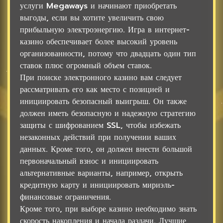
услуги Megaways и начинают приобретать
выгоды, если вы хотите увеличить свою
прибыльную электроэнергию. Игра в интернет-
казино обеспечивает более высокий уровень
организованности, потому что двадцать один тип
ставок плюс огромный объем ставок.
При поиске электронного казино вам следует
рассматривать его как место с позицией и
инициировать безопасный выигрыш. Он также
должен иметь безопасную и надежную стратегию
защиты с шифрованием SSL, чтобы избежать
незаконных действий при получении ваших
данных. Кроме того, он должен внести большой
первоначальный взнос и инициировать
альтернативные варианты, например, открыть
кредитную карту и инициировать мириэль-
финансовые ограничения.
Кроме того, при выборе казино необходимо знать
скорость накопления и начала раздачи. Лучшие