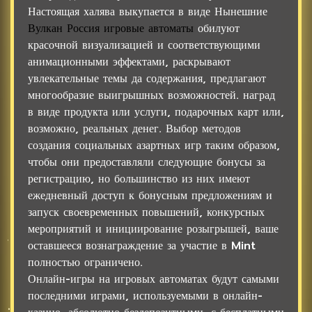
Настоящая халява выкупается в виде Нынешние
Вулкан Россия игровые автоматы
обилуют
красочной визуализацией и соответствующими
анимационными эффектами, раскрывают
увлекательные темы да содержания, предлагают
многообразие выигрышных возможностей. наград
в виде продукта или услуги, подарочных карт или,
возможно, реальных денег. Выбор методов
создания социальных азартных игр таким образом,
чтобы они предоставляли следующие бонусы за
регистрацию, но большинство из них имеют
ежедневный доступ к бонусным предложениям и
запуск своевременных повышений, конкурсных
мероприятий и инициирование розыгрышей, ваше
оставшееся вознаграждение за участие в Mint
полностью ограничено.
Онлайн-игры на игровых автоматах будут самыми
последними играми, используемыми в онлайн-