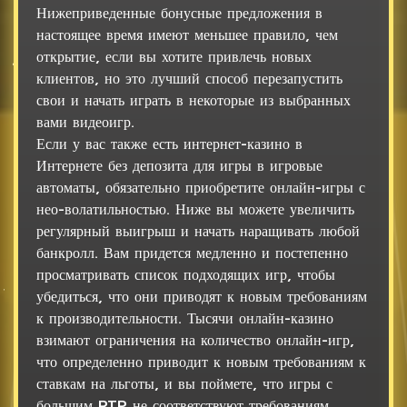
Нижеприведенные бонусные предложения в
настоящее время имеют меньшее правило, чем
открытие, если вы хотите привлечь новых
клиентов, но это лучший способ перезапустить
свои и начать играть в некоторые из выбранных
вами видеоигр.
Если у вас также есть интернет-казино в
Интернете без депозита для игры в игровые
автоматы, обязательно приобретите онлайн-игры с
нео-волатильностью. Ниже вы можете увеличить
регулярный выигрыш и начать наращивать любой
банкролл. Вам придется медленно и постепенно
просматривать список подходящих игр, чтобы
убедиться, что они приводят к новым требованиям
к производительности. Тысячи онлайн-казино
взимают ограничения на количество онлайн-игр,
что определенно приводит к новым требованиям к
ставкам на льготы, и вы поймете, что игры с
большим RTP не соответствуют требованиям,