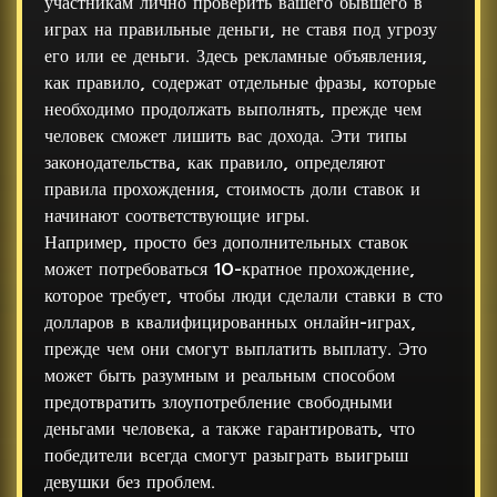
участникам лично проверить вашего бывшего в
играх на правильные деньги, не ставя под угрозу
его или ее деньги. Здесь рекламные объявления,
как правило, содержат отдельные фразы, которые
необходимо продолжать выполнять, прежде чем
человек сможет лишить вас дохода. Эти типы
законодательства, как правило, определяют
правила прохождения, стоимость доли ставок и
начинают соответствующие игры.
Например, просто без дополнительных ставок
может потребоваться 10-кратное прохождение,
которое требует, чтобы люди сделали ставки в сто
долларов в квалифицированных онлайн-играх,
прежде чем они смогут выплатить выплату. Это
может быть разумным и реальным способом
предотвратить злоупотребление свободными
деньгами человека, а также гарантировать, что
победители всегда смогут разыграть выигрыш
девушки без проблем.