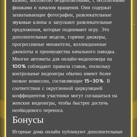
казино, абсолютно бездепозитными, с бесплатными
фишками и началом вращения. Они содержат
захватывающие фотографии, развлекательные
звуковые клипы и запускают развлекательные
предложения, которые поднимают игру. Это
дополнительные модели, горячие джокеры,
прогрессивные множители, коллекционные
джекпоты и преимущества начального паводка.
Многие автоматы для онлайн-видеопокера на
100% соблюдают правила ставок, поскольку
контрольные видеоигры обычно имеют более
низкие комиссии, составляющие 15–30%. В
соответствии с округленной циркуляцией
коэффициентов участники могут соглашаться на
женские видеоигры, чтобы быстрее достичь
необходимого переноса.
Бонусы
Игорные дома онлайн публикуют дополнительные