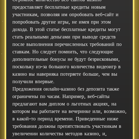
предоставляет бесплатные кредиты новым
участникам, позволяя им опробовать веб-сайт и
попробовать другие игры, не имея при этом
дохода. В этой статье бесплатные кредиты могут
стать реальными деньгами при выводе средств
после выполнения перечисленных требований по
ставкам. Но следует помнить, что следующие
дополнительные бонусы не будут безрисковыми,
поскольку из-за большого количества видеоигр в
казино вы наверняка потеряете больше, чем вы
получили впервые.
Предложения онлайн-казино без депозита также
ограничены по часам. Например, веб-сайты
предлагают вам диплом о льготных акциях, на
котором вы работаете на вечеринке или, возможно,
в какой-то период времени. Приведенные ниже
требования должны препятствовать участникам в
увеличении количества методов казино, и,