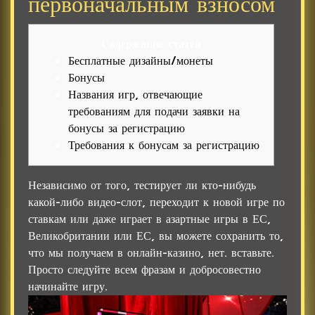
первоначальным взносом
Содержание статей
Бесплатные дизайны/монеты
Бонусы
Названия игр, отвечающие
требованиям для подачи заявки на
бонусы за регистрацию
Требования к бонусам за регистрацию
Независимо от того, тестирует ли кто-нибудь
какой-либо видео-слот, переходит к новой игре по
ставкам или даже играет в азартные игры в ЕС,
Великобритании или ЕС, вы можете сохранить то,
что мы получаем в онлайн-казино, нет. вставьте.
Просто следуйте всем фразам и добросовестно
начинайте игру.