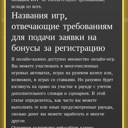
исходя из всех.
Названия игр,
отвечающие требованиям
для подачи заявки на
бонусы за регистрацию
В онлайн-казино доступно множество онлайн-игр.
Вы можете участвовать в многочисленных
игровых автоматах, играх на рулевом колесе или,
возможно, в играх со ставками. Но разумно будет
взглянуть на право на участие в раунде с учетом
дополнительного словаря и сценариев. В этой
статье определитесь, как часто вы можете
выполнять те или иные предусмотренные раунды,
сколько денег вы можете заработать и многое
другое.
Огромное количество веб-сайтов казино