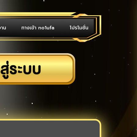
งาน
ทางเข้า no1ufa
โปรโมชั่น