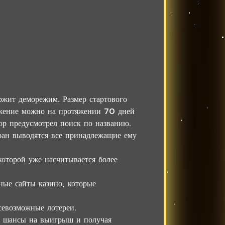
ржит деморежим. Размер стартового
ожение можно на протяжении 70 дней
ор предусмотрел поиск по названию.
ран выводятся все принадлежащие ему
которой уже насчитывается более
ьные сайты казино, которые
севозможные лотереи.
ои шансы на выигрыш и получая