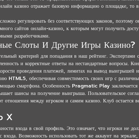
нлайн казино отражает базовую информацию о площадке, то в
сложно регулировать без соответствующих законов, поэтому 
 много сайтов онлайн-казино, к которым могут получить досту
выми разработчиками.
тные Слоты И Другие Игры Казино?
ельный критерий для попадания в наш рейтинг. Экспертами оц
мленность и корректные ответы на нестандартные вопросы. Кон
орости проведения платежей, лимитах на вывод выигрышей и 
ию HTML5, обеспечивая совместимость своих игр с различным
помощью смартфона. Особенность Pragmatic Play заключает
вышает шансы на получение выигрыша. Пользовательское согл
ют отношения между игроком и самим казино. Клуб остается в
o X
жности входа в свой профиль. Это означает, что игроки не до
 входа. Возможность использовать тот же аккаунт на зеркале, 