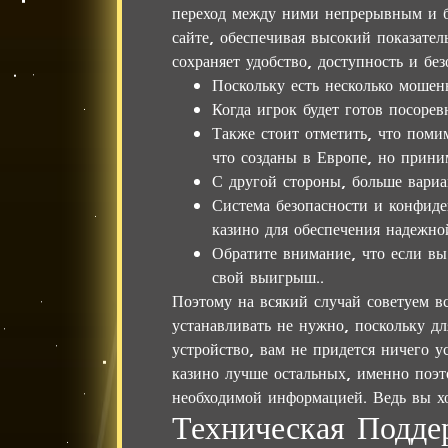
переход между ними непрерывным и б
сайте, обеспечивая высокий показател
сохраняет удобство, доступность и без
Поскольку есть несколько мошен
Когда игрок будет готов посорев
Также стоит отметить, что поми
что созданы в Европе, но прини
С другой стороны, больше вариа
Система безопасности и конфиде
казино для обеспечения надежно
Обратите внимание, что если вы
свой выигрыш..
Поэтому на всякий случай советуем в
устанавливать не нужно, поскольку дл
устройство, вам не придется ничего 
казино лучше остальных, именно поэт
необходимой информацией. Ведь вы хо
Техническая Подде