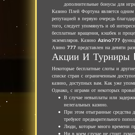
дополнительные бонусы для игр
Казино Плей Фортуна является одним 
репутацией в первую очередь благод
того, следует упомянуть и об интере
бесплатные вращения, кэшбек и проце
экземпляров. Казино Azino777 функци
Азино 777 представлен на девяти раз
Акции И Турниры 
Некоторые бесплатные слоты и другие
списке стран с ограниченным доступо
казино, доступных вам. Как уже упом
Однако, с играми от некоторых прова
В случае невыплаты или задерж
нелегальных казино.
При этом отыгранные средства д
требуют предварительного попол
Люди, которые много времени пр
Ни в коем случае не стоит дума