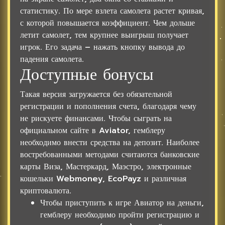
статистику. По мере взлета самолета растет кривая,
с которой повышается коэффициент. Чем дольше
летит самолет, тем крупнее выигрыш получает
игрок. Его задача – нажать кнопку вывода до
падения самолета.
Доступные бонусы
Такая версия загружается без обязательной
регистрации и пополнения счета, благодаря чему
не рискуете финансами. Чтобы сыграть на
официальном сайте в Aviator, гемблеру
необходимо внести средства на депозит. Наиболее
востребованными методами считаются банковские
карты Виза, Мастеркард, Маэстро, электронные
кошельки Webmoney, EcoPayz и различная
криптовалюта.
Чтобы приступить к игре Авиатор на деньги,
гемблеру необходимо пройти регистрацию и