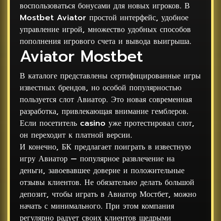
воспользоваться бонусами для новых игроков. В
Mostbet Aviator простой интерфейс, удобное
управление игрой, множество удобных способов
пополнения игрового счета и вывода выигрыша.
Aviator Mostbet
В каталоге представлены сертифицированные игры
известных брендов, но особой популярностью
пользуется слот Авиатор. Это новая современная
разработка, привлекающая внимание гемблеров.
Если посетитель casino уже протестировал слот,
он переходит к платной версии.
И конечно, БК предлагает поиграть в известную
игру Авиатор — популярное развлечение на
деньги, завоевавшее доверие и положительные
отзывы клиентов. Не обязательно делать большой
депозит, чтобы играть в Авиатор Мостбет, можно
начать с минимального. При этом компания
регулярно радует своих клиентов щедрыми