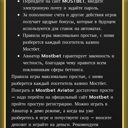
Перейдите на сайт MOSTBET, введите
электронную почту и задайте пароль.
За пополнение счета и другие действия игрок
получает щедрые бонусы, которые в будущем
используются для ставок на автоматах.
Правила игры максимально простые, с ними
разберется каждый посетитель казино
Мостбет.
Авиатор Mostbet гарантирует законность и
честность, благодаря чему нравится всем
поклонникам сферы беттинга.
Правила игры максимально простые, с ними
разберется каждый посетитель казино Мостбет.
Поиграть в Mostbet Aviator достаточно просто
— надо перейти на официльный сайт Mostbet и
пройти простую регистрацию. Можно играть в
Авиатор в демо режиме, а когда вы уже
разберетесь в игре и почуствуете силу – вносите
депозит и играйте на деньги. Рекомендуем