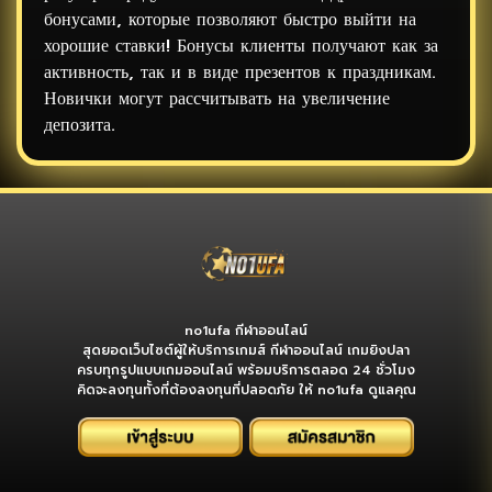
бонусами, которые позволяют быстро выйти на
хорошие ставки! Бонусы клиенты получают как за
активность, так и в виде презентов к праздникам.
Новички могут рассчитывать на увеличение
депозита.
no1ufa กีฬาออนไลน์
สุดยอดเว็บไซต์ผู้ให้บริการเกมส์ กีฬาออนไลน์ เกมยิงปลา
ครบทุกรูปแบบเกมออนไลน์ พร้อมบริการตลอด 24 ชั่วโมง
คิดจะลงทุนทั้งที่ต้องลงทุนที่ปลอดภัย ให้ no1ufa ดูแลคุณ