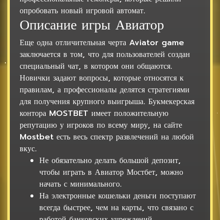
опробовать новый игровой автомат.
Описание игры Авиатор
Еще одна отличительная черта Aviator game
заключается в том, что для пользователей создан
специальный чат, в котором они общаются.
Новички задают вопросы, которые относятся к
правилам, а профессионалы делятся стратегиями
для получения крупного выигрыша. Букмекерская
контора MOSTBET имеет положительную
репутацию у игроков по всему миру, на сайте
Mostbet есть весь спектр развлечений на любой
вкус.
Не обязательно делать большой депозит,
чтобы играть в Авиатор Мостбет, можно
начать с минимального.
На электронные кошельки деньги поступают
всегда быстрее, чем на карты, что связано с
работой банковских учреждений.