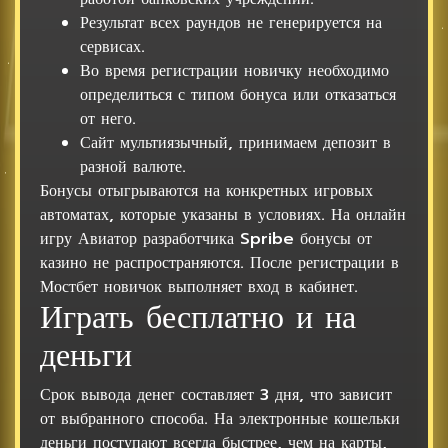
Результат всех раундов не генерируется на
сервисах.
Во время регистрации новичку необходимо
определиться с типом бонуса или отказаться
от него.
Сайт мультиязычный, принимаем депозит в
разной валюте.
Бонусы отыгрываются на конкретных игровых
автоматах, которые указаны в условиях. На онлайн
игру Авиатор разработчика Spribe бонусы от
казино не распространяются. После регистрации в
Мостбет новичок выполняет вход в кабинет.
Играть бесплатно и на
деньги
Срок вывода денег составляет 3 дня, что зависит
от выбранного способа. На электронные кошельки
деньги поступают всегда быстрее, чем на карты,