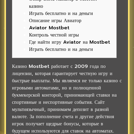
казино
Играть бесплатно и на деньги
Описание игры Авиатор
Aviator Mostbet
Контроль честной игры
Где найти игру Aviator на Mostbet
Играть бесплатно и на деньги
Казино Mostbet работает с 2009 года по
лицензии, которая гарантирует честную игру и
быстрые выплаты. Мы являемся не только казино с
игровыми автоматами, но и полноценной
букмекерской конторой, принимающей ставки на
спортивные и неспортивные события. Сайт
мультиязычный, принимаем депозит в разной
валюте. За пополнение счета и другие действия
игрок получает щедрые бонусы, которые в
будущем используются для ставок на автоматах.