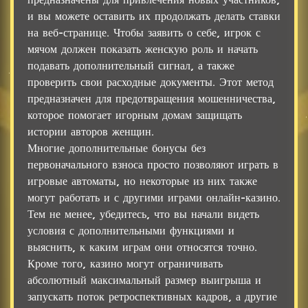
и вы можете оставить их продолжать делать ставки
на веб-странице. Чтобы заявить о себе, игрок с
мячом должен показать женскую роль и начать
подавать дополнительный сигнал, а также
проверить свои расходные документы. Этот метод
предназначен для предотвращения мошенничества,
которое помогает игорным домам защищать
истории авторов женщин.
Многие дополнительные бонусы без
первоначального взноса просто позволяют играть в
игровые автоматы, но некоторые из них также
могут работать и с другими играми онлайн-казино.
Тем не менее, убедитесь, что вы начали видеть
условия с дополнительными функциями и
выяснить, к каким играм они относятся точно.
Кроме того, казино могут ограничивать
абсолютный максимальный размер выигрыша и
запускать поток ретроспективных кадров, а другие