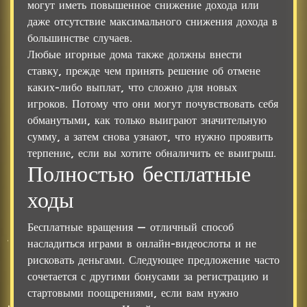
могут иметь повышенное снижение дохода или
даже отсутствие максимального снижения дохода в
большинстве случаев.
Любые игорные дома также должны внести
ставку, прежде чем принять решение об отмене
каких-либо выплат, что сложно для новых
игроков. Потому что они могут почувствовать себя
обманутыми, как только выиграют значительную
сумму, а затем снова узнают, что нужно проявить
терпение, если вы хотите обналичить ее выигрыш.
Полностью бесплатные
ходы
Бесплатные вращения — отличный способ
насладиться играми в онлайн-видеослоты и не
рисковать деньгами. Следующее предложение часто
сочетается с другими бонусами за регистрацию и
стартовыми поощрениями, если вам нужно