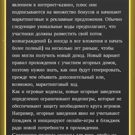
явлением в интернет-казино, плюс они
подписываются на множество бонусов и начинают
маркетинговые и рекламные предложения. Обычно
следующие уникальные коды предполагают, что
участники должны разместить свой поток
вознаграждений (а иногда и все вложения и начать
более полный) на несколько лет раньше, чтобы
они могли получить новый доход. Новый вариант
правил прохождения с участием игорных домов,
поэтому нужно знать, как они будут генерировать,
прежде чем объявить дополнительный или,
возможно, маркетинговый ход.
Как и игровые кодексы, новые игорные заведения
определенно ограничивают видеоигры, которые не
обеспечивают защиту необходимого круга игроков.
Например, игорные заведения явно не учитывают
блэкджек и инициируют онлайн-игры в блэкджек
ради новой потребности в прохождении.
Следующие правила созданы для того, чтобы не