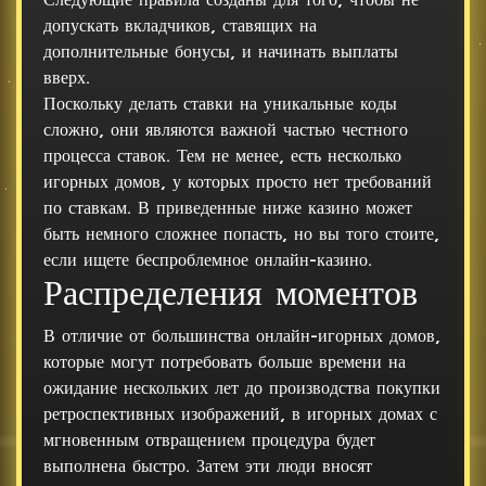
допускать вкладчиков, ставящих на
дополнительные бонусы, и начинать выплаты
вверх.
Поскольку делать ставки на уникальные коды
сложно, они являются важной частью честного
процесса ставок. Тем не менее, есть несколько
игорных домов, у которых просто нет требований
по ставкам. В приведенные ниже казино может
быть немного сложнее попасть, но вы того стоите,
если ищете беспроблемное онлайн-казино.
Распределения моментов
В отличие от большинства онлайн-игорных домов,
которые могут потребовать больше времени на
ожидание нескольких лет до производства покупки
ретроспективных изображений, в игорных домах с
мгновенным отвращением процедура будет
выполнена быстро. Затем эти люди вносят