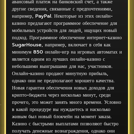
авансовый платеж на банковский счет, а также
другие сведения, связанные с предпочтениями,
например, PayPal. Некоторые из этих онлайн-
казино предлагают программное обеспечение для
мобильных устройств для людей, ищущих новый
подход. Программное обеспечение интернет-казино
SugarHouse, например, включает в себя как
минимум 850 онлайн-игр на игровых автоматах и
​​является одним из лучших онлайн-казино с
небольшими выигрышами для нас, участников.
Онлайн-казино продают минутную прибыль,
однако они не предполагают хорошего качества.
Новая гарантия обеспечения новых доходов для
крипто-бюджета через несколько минут, среди
прочего, это может занять много времени. Условно
в какой процедуре вы нуждаетесь и насколько
живым был новый блокчейн на момент заказа.
Казино с быстрыми выплатами позволяют быстро
получать денежные вознаграждения, однако они