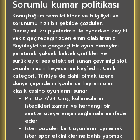
Sorumlu kumar politikası
Konuştuğum temsilci kibar ve bilgiliydi ve
sorunumu hızlı bir şekilde çözdüler.
Deneyimli krupiyelerimiz ile oynarken keyifli
vakit geçireceğinizden emin olabilirsiniz.
Büyüleyici ve gerçekçi bir oyun deneyimi
yaratarak yüksek kaliteli grafikler ve
sürükleyici ses efektleri sunan çevrimiçi slot
oyunlarımızın heyecanını keşfedin. Canlı
kategori, Türkiye de dahil olmak üzere
dünya çapında milyonlarca hayranı olan
klasik casino oyunlarını sunar.
Pin Up 7/24 Giriş, kullanıcıların
istedikleri zaman ve herhangi bir
saatte siteye erişim sağlamalarını ifade
eder.
İster popüler kart oyunlarını oynamak
ister spor etkinliklerine bahis yapmak