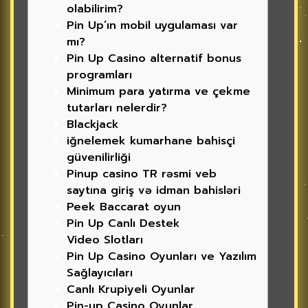
olabilirim?
Pin Up’ın mobil uygulaması var
mı?
Pin Up Casino alternatif bonus
programları
Minimum para yatırma ve çekme
tutarları nelerdir?
Blackjack
iğnelemek kumarhane bahisçi
güvenilirliği
Pinup casino TR rəsmi veb
saytına giriş və idman bahisləri
Peek Baccarat oyun
Pin Up Canlı Destek
Video Slotları
Pin Up Casino Oyunları ve Yazılım
Sağlayıcıları
Canlı Krupiyeli Oyunlar
Pin-up Casino Oyunlar