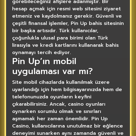
görebileceğiniz afişlere adanmıştır. Bir
hesap açmak için resmi web sitesini ziyaret
etmeniz ve kaydolmanız gerekir. Güvenli ve
çeşitli finansal işlemler, Pin Up bahis sitesinin
bir başka artısıdır. Türk kullanıcılar,
çoğunlukla ulusal para birimi olan Türk
lirasıyla ve kredi kartlarını kullanarak bahis
oynamayı tercih ediyor.
Pin Up’ın mobil
uygulaması var mı?
Site mobil cihazlarda kullanılmak üzere
uyarlandığı için hem bilgisayarınızda hem de
telefonunuzda oyunların keyfini
çıkarabilirsiniz. Ancak, casino oyunları
oynarken sorumlu olmak ve sınırları
aşmamak her zaman önemlidir. Pin Up
Casino, kullanıcılarına unutulmaz bir eğlence
deneyimi sunarken aynı zamanda güvenli ve