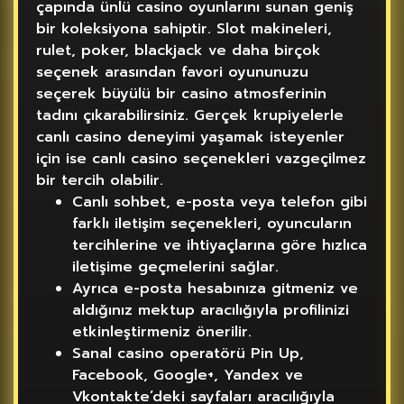
çapında ünlü casino oyunlarını sunan geniş
bir koleksiyona sahiptir. Slot makineleri,
rulet, poker, blackjack ve daha birçok
seçenek arasından favori oyununuzu
seçerek büyülü bir casino atmosferinin
tadını çıkarabilirsiniz. Gerçek krupiyelerle
canlı casino deneyimi yaşamak isteyenler
için ise canlı casino seçenekleri vazgeçilmez
bir tercih olabilir.
Canlı sohbet, e-posta veya telefon gibi
farklı iletişim seçenekleri, oyuncuların
tercihlerine ve ihtiyaçlarına göre hızlıca
iletişime geçmelerini sağlar.
Ayrıca e-posta hesabınıza gitmeniz ve
aldığınız mektup aracılığıyla profilinizi
etkinleştirmeniz önerilir.
Sanal casino operatörü Pin Up,
Facebook, Google+, Yandex ve
Vkontakte’deki sayfaları aracılığıyla