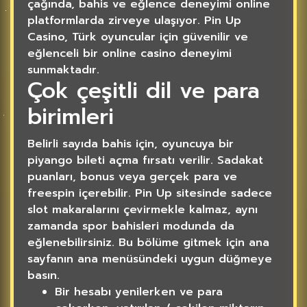
çağında, bahis ve eğlence deneyimi online
platformlarda zirveye ulaşıyor. Pin Up
Casino, Türk oyuncular için güvenilir ve
eğlenceli bir online casino deneyimi
sunmaktadır.
Çok çeşitli dil ve para
birimleri
Belirli sayıda bahis için, oyuncuya bir
piyango bileti açma fırsatı verilir. Sadakat
puanları, bonus veya gerçek para ve
freespin içerebilir. Pin Up sitesinde sadece
slot makaralarını çevirmekle kalmaz, aynı
zamanda spor bahisleri modunda da
eğlenebilirsiniz. Bu bölüme gitmek için ana
sayfanın ana menüsündeki uygun düğmeye
basın.
Bir hesabı yenilerken ve para