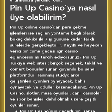
artırmanıza yardımcı olur.
Pin Up Casino’ya nasıl
üye olabilirim?
Pin Up online casino’dan para çekme
işlemleri ise seçilen yönteme bağlı olarak
birkaç dakika ila 7 iş gününe kadar farklı
sürelerde gerçekleştirilir. Keyifli ve heyecan
verici bir cuma gecesi için casino
eğlencesini mi tercih ediyorsunuz? Pin Up
Türkiye web sitesi; birçok seçenek, teklif ve
cömert bonuslar sunan güvenilir bir sanal
platformdur. Tanınmış stüdyolarca
geliştirilen oyunları oynayacak, bahis
oynayacak ve ödüller kazanacaksınız. Pin Up
Casino, slotlar, masa oyunları, canlı casinolar
ve spor bahisleri dahil olmak üzere çeşitli
oyunlar sunar.
Pin Up Casino’nun geçerli bir lisansa