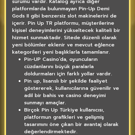
sürümü vardır. Katalog ayrıca diğer
platformlarda bulunmayan Pin-Up Demi
Gods II gibi benzersiz slot makinelerini de
içerir. Pin Up TR platformu, müşterilerine
kişisel deneyimlerini yükseltecek kaliteli bir
hizmet sunmaktadır. Sitede düzenli olarak
yeni bölümler eklenir ve mevcut eğlence
kategorileri yeni başlıklarla tamamlanır.
Pin-UP Casino’da, oyuncuların
cüzdanlarını büyük paralarla
doldurmaları için farklı yollar vardır.
Pin up, lisanslı bir şekilde faaliyet
göstererek, kullanıcılarına güvenilir ve
adil bir bahis ve casino deneyimi
sunmayı amaçlar.
Birçok Pin Up Türkiye kullanıcısı,
platformun grafikleri ve gelişmiş
tasarımını öne çıkan bir avantaj olarak
değerlendirmektedir.