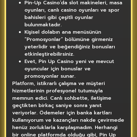
Pin-Up Casino’da slot makineleri, masa
oyunları, canlı casino oyunları ve spor
bahisleri gibi çeşitli oyunlar
bulunmaktadır.
Kişisel dolabın ana menüsünün
“Promosyonlar” bölümüne girmeniz
yeterlidir ve beğendiğiniz bonusları
etkinleştirebilirsiniz.
Evet, Pin Up Casino yeni ve mevcut
oyuncular için bonuslar ve
promosyonlar sunar.
Platform, istikrarlı çalışma ve müşteri
hizmetlerinin profesyonel tutumuyla
memnun edici. Canlı sohbette, iletişime
geçtikten birkaç saniye sonra yanıt
veriyorlar. Ödemeler için banka kartları
kullanıyorum ve kazançları nakde çevirmede
henüz zorluklarla karşılaşmadım. Herhangi
bir online platformda olduğu gibi, Pin Up