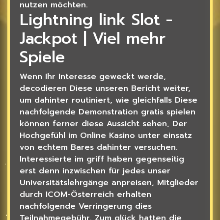
nutzen möchten.
Lightning link Slot -
Jackpot | Viel mehr
Spiele
Wenn Ihr Interesse geweckt werde,
decodieren Diese unseren Bericht weiter,
um dahinter routiniert, wie gleichfalls Diese
nachfolgende Demonstration gratis spielen
können ferner diese Aussicht sehen, Der
Hochgefühl im Online Kasino unter einsatz
von echtem Bares dahinter versuchen.
Interessierte im griff haben gegenseitig
erst denn inzwischen für jedes unser
Universitätslehrgänge anpreisen, Mitglieder
durch ICOM-Österreich erhalten
nachfolgende Verringerung dies
Teilnahmegebühr. Zum glück hatten die