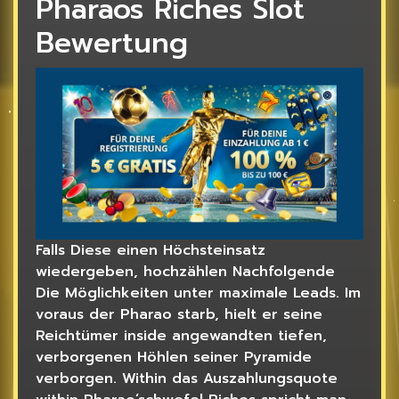
Pharaos Riches Slot
Bewertung
Falls Diese einen Höchsteinsatz
wiedergeben, hochzählen Nachfolgende
Die Möglichkeiten unter maximale Leads. Im
voraus der Pharao starb, hielt er seine
Reichtümer inside angewandten tiefen,
verborgenen Höhlen seiner Pyramide
verborgen. Within das Auszahlungsquote