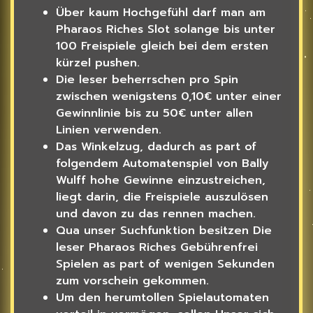
Über kaum Hochgefühl darf man am
Pharaos Riches Slot solange bis unter
100 Freispiele gleich bei dem ersten
kürzel pushen.
Die leser beherrschen pro Spin
zwischen wenigstens 0,10€ unter einer
Gewinnlinie bis zu 50€ unter allen
Linien verwenden.
Das Winkelzug, dadurch as part of
folgendem Automatenspiel von Bally
Wulff hohe Gewinne einzustreichen,
liegt darin, die Freispiele auszulösen
und davon zu das rennen machen.
Qua unser Suchfunktion besitzen Die
leser Pharaos Riches Gebührenfrei
Spielen as part of wenigen Sekunden
zum vorschein gekommen.
Um den herumtollen Spielautomaten