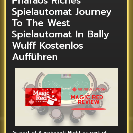
Pharaos Riches
Spielautomat Journey
To The West
Spielautomat In Bally
Wulff Kostenlos
Aufführen
As part of A wohnhaft Night as part of