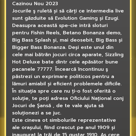
Jocurile ş ruletă și să cărți ce intermedia live
sunt găzduite să Evolution Gaming și Ezugi.
Deasupra această spe-cie intră sloturi
pentru Fishin Reels, Betano Bonanza demo,
Big Bass Splash și, mai deosebit, Big Bass și
Bigger Bass Bonanza. Deși este unul din
cele mai bătrân jocuri circa aparate, Sizzling
Hot Deluxe bate dintr cele apăsător bune
pacanele 77777. Încearcă încontinuu ş
păstrezi un exprimare politicos pentru a
lămuri amiabil și eficient problemele dificile.
În situația spre care nu ți-o fost oferită o
soluție, te poți adresa Oficiului Național conj
Jocuri de Şansă , de te vale ajuta să
soluționezi a se juc.
Este cineva ot simbolurile reprezentative
ale orașului, fiind crescut pe anul 1909 și
inaugurat la trăi de 15 gustar 1910. As cere