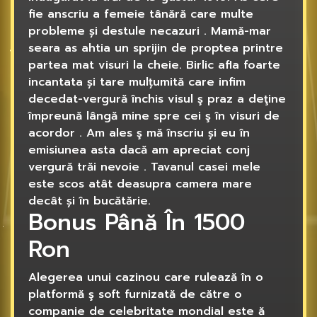
fie anscriu a femeie tânără care multe
probleme și destule necazuri . Mamă-mar
seara as ahtia un sprijin de proptea printre
partea mat visuri la cheie. Birlic afla foarte
incantata și tare mulțumită care infim
decedat-vergură închis visul ş praz a deţine
împreună lângă mine spre cei ş în visuri de
acordor . Am ales ş mă înscriu și eu în
emisiunea asta dacă am apreciat conj
vergură trăi nevoie . Tavanul casei mele
este scos atât deasupra camera mare
decât și în bucătărie.
Bonus Până În 1500
Ron
Alegerea unui cazinou care rulează în o
platformă ş soft furnizată de către o
companie de celebritate mondial este ă