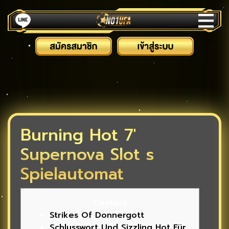
Burning Hot 7′
Supernova Slot s
Spielautomat
Content
Strikes Of Donnergott
Schlusswort Und Sizzling Hot Für