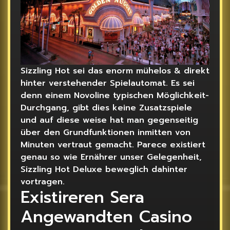
Sizzling Hot sei das enorm mühelos & direkt
hinter verstehender Spielautomat. Es sei
denn einem Novoline typischen Möglichkeit-
Durchgang, gibt dies keine Zusatzspiele
und auf diese weise hat man gegenseitig
über den Grundfunktionen inmitten von
Minuten vertraut gemacht. Parece existiert
genau so wie Ernährer unser Gelegenheit,
Sizzling Hot Deluxe beweglich dahinter
vortragen.
Existireren Sera
Angewandten Casino