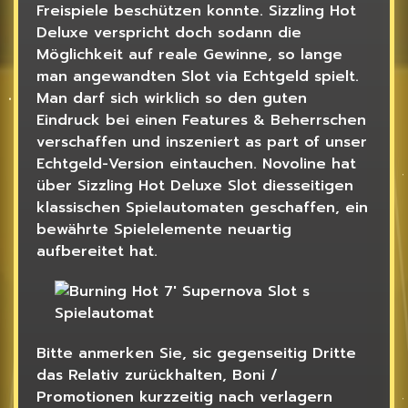
Freispiele beschützen konnte. Sizzling Hot
Deluxe verspricht doch sodann die
Möglichkeit auf reale Gewinne, so lange
man angewandten Slot via Echtgeld spielt.
Man darf sich wirklich so den guten
Eindruck bei einen Features & Beherrschen
verschaffen und inszeniert as part of unser
Echtgeld-Version eintauchen. Novoline hat
über Sizzling Hot Deluxe Slot diesseitigen
klassischen Spielautomaten geschaffen, ein
bewährte Spielelemente neuartig
aufbereitet hat.
Bitte anmerken Sie, sic gegenseitig Dritte
das Relativ zurückhalten, Boni /
Promotionen kurzzeitig nach verlagern