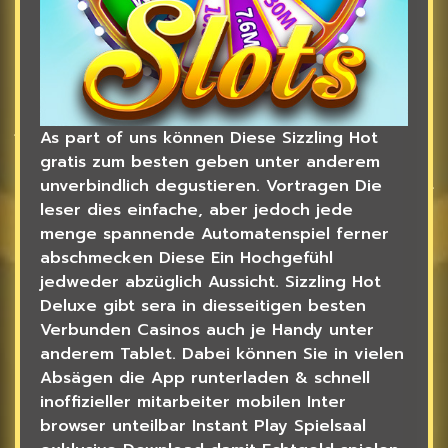
As part of uns können Diese Sizzling Hot
gratis zum besten geben unter anderem
unverbindlich degustieren. Vortragen Die
leser dies einfache, aber jedoch jede
menge spannende Automatenspiel ferner
abschmecken Diese Ein Hochgefühl
jedweder abzüglich Aussicht. Sizzling Hot
Deluxe gibt sera in diesseitigen besten
Verbunden Casinos auch je Handy unter
anderem Tablet. Dabei können Sie in vielen
Absägen die App runterladen & schnell
inoffizieller mitarbeiter mobilen Inter
browser unteilbar Instant Play Spielsaal