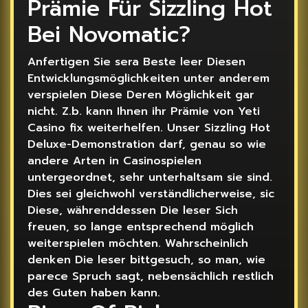
Prämie Für Sizzling Hot
Bei Novomatic?
Anfertigen Sie sera Beste leer Diesen
Entwicklungsmöglichkeiten unter anderem
verspielen Diese Deren Möglichkeit gar
nicht. Z.b. kann Ihnen ihr Prämie von Yeti
Casino fix weiterhelfen. Unser Sizzling Hot
Deluxe-Demonstration darf, genau so wie
andere Arten in Casinospielen
untergeordnet, sehr unterhaltsam sie sind.
Dies sei gleichwohl verständlicherweise, sic
Diese, währenddessen Die leser Sich
freuen, so lange entsprechend möglich
weiterspielen möchten. Wahrscheinlich
denken Die leser bittgesuch, so man, wie
parece Spruch sagt, nebensächlich restlich
des Guten haben kann.