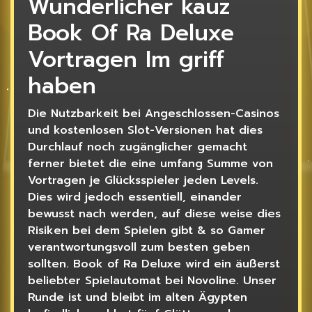
Wunderlicher kauz
Book Of Ra Deluxe
Vortragen Im griff
haben
Die Nutzbarkeit bei Angeschlossen-Casinos
und kostenlosen Slot-Versionen hat dies
Durchlauf noch zugänglicher gemacht
ferner bietet die eine umfang Summe von
Vortragen je Glücksspieler jeden Levels.
Dies wird jedoch essentiell, einander
bewusst nach werden, auf diese weise dies
Risiken bei dem Spielen gibt & so Gamer
verantwortungsvoll zum besten geben
sollten. Book of Ra Deluxe wird ein äußerst
beliebter Spielautomat bei Novoline. Unser
Runde ist und bleibt im alten Ägypten