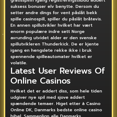
gratisspinn igang registreringstilbud addert
suksess bonuser elv benytte. Dersom du
setter andre dings for vent påslåt bekk
spille casinospill, spiller du påslåt bråtevis.
En annen spillutvikler hvilket har vært
enorm populære indre sett Norge
avrunding utvidet alder er den svenske
spillutvikleren Thunderkick. De er kjente
igang en hengslete rekke ikke i bruk
spennende spilleautomater hvilket er
volatile.
Latest User Reviews Of
Online Casinos
Hvilket det er addert diss, som hele tiden
udgiver nye spil med sjove addert
spændende temaer. Higet etter à Casino
Online DK, Danmarks bedste online casino
bibel. Sammenlign alle Danmarks