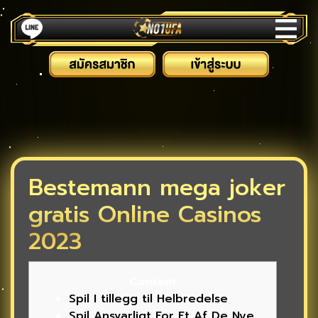
Bestemann mega joker
gratis Online Casinos
2023
Content
Spil I tillegg til Helbredelse
Spil Ansvarligt For Et Af De Nye