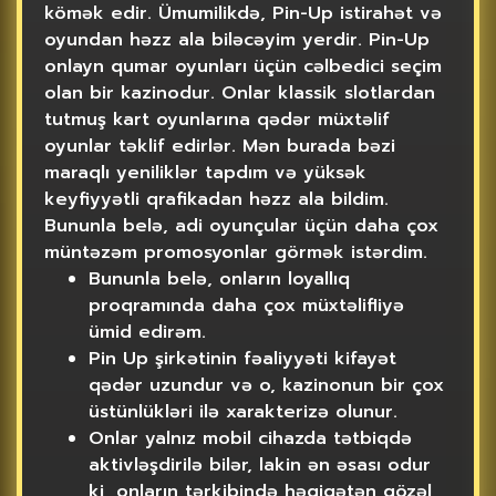
kömək edir. Ümumilikdə, Pin-Up istirahət və
oyundan həzz ala biləcəyim yerdir. Pin-Up
onlayn qumar oyunları üçün cəlbedici seçim
olan bir kazinodur. Onlar klassik slotlardan
tutmuş kart oyunlarına qədər müxtəlif
oyunlar təklif edirlər. Mən burada bəzi
maraqlı yeniliklər tapdım və yüksək
keyfiyyətli qrafikadan həzz ala bildim.
Bununla belə, adi oyunçular üçün daha çox
müntəzəm promosyonlar görmək istərdim.
Bununla belə, onların loyallıq
proqramında daha çox müxtəlifliyə
ümid edirəm.
Pin Up şirkətinin fəaliyyəti kifayət
qədər uzundur və o, kazinonun bir çox
üstünlükləri ilə xarakterizə olunur.
Onlar yalnız mobil cihazda tətbiqdə
aktivləşdirilə bilər, lakin ən əsası odur
ki, onların tərkibində həqiqətən gözəl