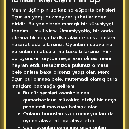
Mənim üçün pin-up kazino eSports bahisləri
üçün ən yaxşı bukmeyker şirkətlərindən
biridir. Bu yaxınlarda maraqlı bir xüsusiyyət
tapdım – multiview. Ümumiyyətlə, bir anda
ekrana bir neçə hadisə əlavə edə və onlara
nəzarət edə bilərsiniz. Oyunların cədvəlinə
və onların nəticələrinə baxa bilərsiniz. Pin-
up oyunu-in saytda neçə axın olması məni
heyran etdi. Hesabınızda pulunuz olmasa
belə onlara baxa bilsəniz yaxşı olar. Mərc
üçün pul olmasa belə, mütəmadi olaraq bura
matçlara baxmağa gəlirəm.
Bu cür şərhləri asanlıqla real
qumarbazların müzakirə etdiyi bir neçə
problemli mövzuya bölmək olar.
Onların bonusları və promosyonları da
oyuna əlavə intriqa əlavə etdi.
Canlı oyunları oynamaq üçün onları