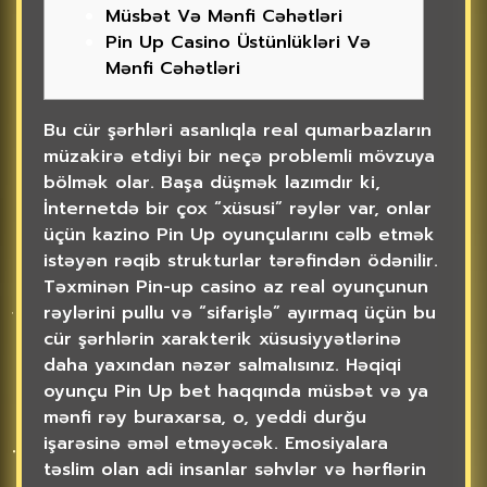
Müsbət Və Mənfi Cəhətləri
Pin Up Casino Üstünlükləri Və
Mənfi Cəhətləri
Bu cür şərhləri asanlıqla real qumarbazların
müzakirə etdiyi bir neçə problemli mövzuya
bölmək olar. Başa düşmək lazımdır ki,
İnternetdə bir çox “xüsusi” rəylər var, onlar
üçün kazino Pin Up oyunçularını cəlb etmək
istəyən rəqib strukturlar tərəfindən ödənilir.
Təxminən Pin-up casino az real oyunçunun
rəylərini pullu və “sifarişlə” ayırmaq üçün bu
cür şərhlərin xarakterik xüsusiyyətlərinə
daha yaxından nəzər salmalısınız. Həqiqi
oyunçu Pin Up bet haqqında müsbət və ya
mənfi rəy buraxarsa, o, yeddi durğu
işarəsinə əməl etməyəcək. Emosiyalara
təslim olan adi insanlar səhvlər və hərflərin