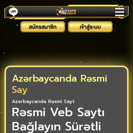
Azərbaycanda Rəsmi
Say
Azərbaycanda Rəsmi Sayt
Rəsmi Veb Saytı
Bağlayın️ Sürətli