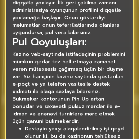
diqqətlə yoxlayır. İlk geri çəkilmə zamanı
administrasiya oyunçunun profilini diqqətlə
yoxlamağa başlayır. Onun göstərdiyi
məlumatlar onun təfərrüatlarında olanlara
uyğundursa, pul verə bilərsiniz.
Pul Qoyuluşları:
Kazino veb-saytında istifadəçinin problemini
mümkün qədər tez həll etməyə zəmanət
verən mütəxəssis çağırmaq üçün bir düymə
var. Siz həmçinin kazino saytında göstərilən
e-poçt və ya telefon vasitəsilə dəstək
xidməti ilə əlaqə saxlaya bilərsiniz.
Bukmeker kontorunun Pin-Up artan
bonuslar və səxavətli pulsuz mərclər ilə e-
idman və ənənəvi turnirlərə mərc etmək
üçün qanuni bukmekerdir.
Dəstəyin yaxşı əlaqələndirilmiş işi qeyd
olunur ki, bu da kazinonun təhlükəsiz