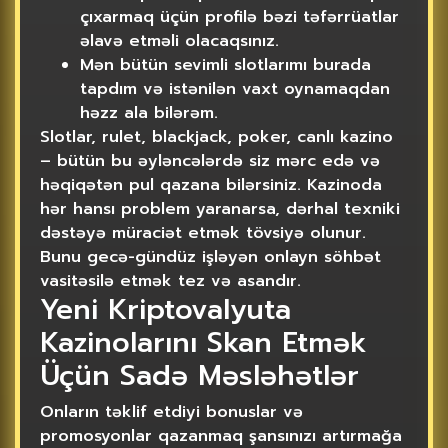
çıxarmaq üçün profilə bəzi təfərrüatlar
əlavə etməli olacaqsınız.
Mən bütün sevimli slotlarımı burada
tapdım və istənilən vaxt oynamaqdan
həzz ala bilərəm.
Slotlar, rulet, blackjack, poker, canlı kazino
– bütün bu əyləncələrdə siz mərc edə və
həqiqətən pul qazana bilərsiniz. Kazinoda
hər hansı problem yaranarsa, dərhal texniki
dəstəyə müraciət etmək tövsiyə olunur.
Bunu gecə-gündüz işləyən onlayn söhbət
vasitəsilə etmək tez və asandır.
Yeni Kriptovalyuta
Kazinolarını Skan Etmək
Üçün Sadə Məsləhətlər
Onların təklif etdiyi bonuslar və
promosyonlar qazanmaq şansınızı artırmağa