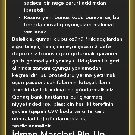
sadəcə bir neçə zəruri addımdan
ibarətdir.
Kazino yeni bonus kodu buraxarsa, bu
barədə müvafiq oyunçulara məlumat
veriləcək.
Beləliklə, qumar klubu özünü fırıldaqçılardan
sığortalayır, həmçinin eyni şəxsin 2 dəfə
depozitsiz bonusu geri götürmək qərarına
gəlib-gəlmədiyini yoxlayır. Uduşların ilk geri
alınması zamanı oyunçu yoxlamadan
keçməlidir. Bu proseduru yerinə yetirmək
üçün pasport səhifələrinin fotoşəkillərini
texniki dəstək xidmətinə göndərməlisiniz.
Qonaq bank kartlarına pul çıxarmaq
niyyətindədirsə, plastikin hər iki tərəfinin
şəklini (qapalı CVV kodu və orta kart
nömrələri ilə) göndərməklə də
təsdiqlənməlidir.
İdman Mərcləri Pin Up