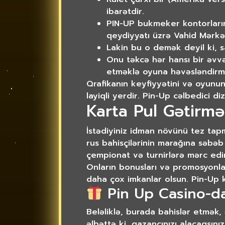
ibarətdir.
PIN-UP bukmeker kontorlarını
qeydiyyatı üzrə Vahid Mərkəz 
Lakin bu o demək deyil ki, sa
Onu təkcə hər hansı bir əvvə
etməklə oyuna həvəsləndirmə
Qrafikanın keyfiyyətini və oyunu
layiqli yerdir. Pin-Up cəlbedici 
Karta Pul Gətirm
İstədiyiniz idman növünü tez tapma
rus bahisçilərinin marağına səbəb 
çempionat və turnirlərə mərc edir
Onların bonusları və promosyonla
daha çox imkanlar olsun. Pin-Up k
Pin Up Casino-d
Beləliklə, burada bahislər etmək,
əlbəttə ki, qazancınızı alacaqsın