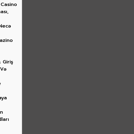
 Casino
ası,
 Necə
azino
 Giriş
 Və
e
aya
an
ları