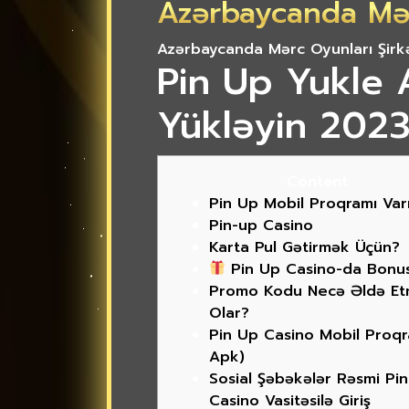
Azərbaycanda Mər
Azərbaycanda Mərc Oyunları Şirkə
Pin Up Yukle
Yükləyin 202
Content
Pin Up Mobil Proqramı Var
Pin-up Casino
Karta Pul Gətirmək Üçün?
Pin Up Casino-da Bonus
Promo Kodu Necə Əldə E
Olar?
Pin Up Casino Mobil Proqr
Apk)
Sosial Şəbəkələr Rəsmi Pi
Casino Vasitəsilə Giriş