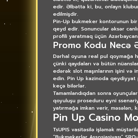
edir. Əlbəttə ki, bu, onlayn klub
edilmişdir.
Pin-Up bukmeker kontorunun bir ço
qeyd edir. Sonuncular əksər canlı
profili yaratmaq üçün Azərbaycan 
Promo Kodu Necə Ə
Dərhal oyuna real pul qoymağa hazı
çünki qaydaları və bütün nüansla
edərək slot maşınlarının işini və
edin. Pin Up kazinoda qeydiyyat 
keçə bilərlər.
Tamamlandıqdan sonra oyunçular ö
qoyuluşu proseduru eyni ssenariy
yatırmağa imkan verir, məsələn, ka
Pin Up Casino Mo
TsUPIS vasitəsilə işləmək müştəril
“Bukmekerlər Assosiasiyası” SRO