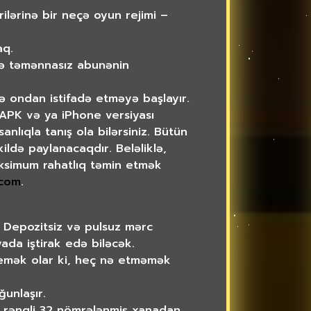
ilərinə bir neçə oyun rejimi –
aq.
rə təmənnasız abunənin
ə ondan istifadə etməyə başlayır.
 APK və ya iPhone versiyası
nlıqla tanış ola bilərsiniz. Bütün
ldə paylanacaqdır. Beləliklə,
ksimum rahatlıq təmin etmək
.com
.
r. Depozitsiz və pulsuz mərc
da iştirak edə biləcək.
emək olar ki, heç nə etməmək
unlaşır.
mızı rəngli 32 nömrələnmiş xanadan