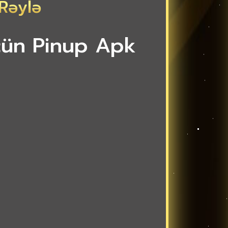
Rəylə
çün Pinup Apk