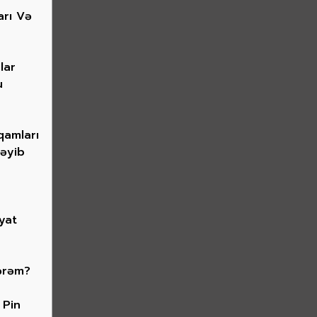
arı Və
lar​
u
qamları
ləyib
yat
lərəm?
 Pin