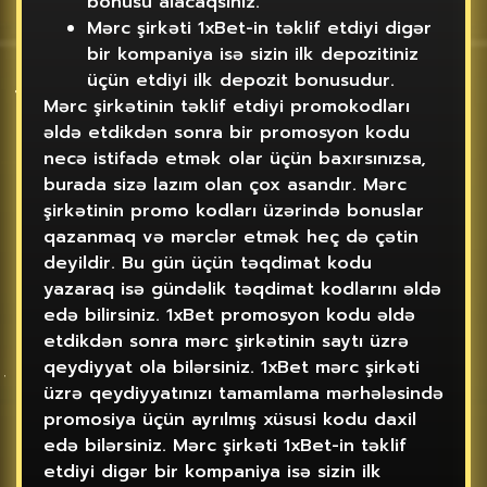
bonusu alacaqsınız.
Mərc şirkəti 1xBet-in təklif etdiyi digər
bir kompaniya isə sizin ilk depozitiniz
üçün etdiyi ilk depozit bonusudur.
Mərc şirkətinin təklif etdiyi promokodları
əldə etdikdən sonra bir promosyon kodu
necə istifadə etmək olar üçün baxırsınızsa,
burada sizə lazım olan çox asandır. Mərc
şirkətinin promo kodları üzərində bonuslar
qazanmaq və mərclər etmək heç də çətin
deyildir. Bu gün üçün təqdimat kodu
yazaraq isə gündəlik təqdimat kodlarını əldə
edə bilirsiniz. 1xBet promosyon kodu əldə
etdikdən sonra mərc şirkətinin saytı üzrə
qeydiyyat ola bilərsiniz. 1xBet mərc şirkəti
üzrə qeydiyyatınızı tamamlama mərhələsində
promosiya üçün ayrılmış xüsusi kodu daxil
edə bilərsiniz. Mərc şirkəti 1xBet-in təklif
etdiyi digər bir kompaniya isə sizin ilk