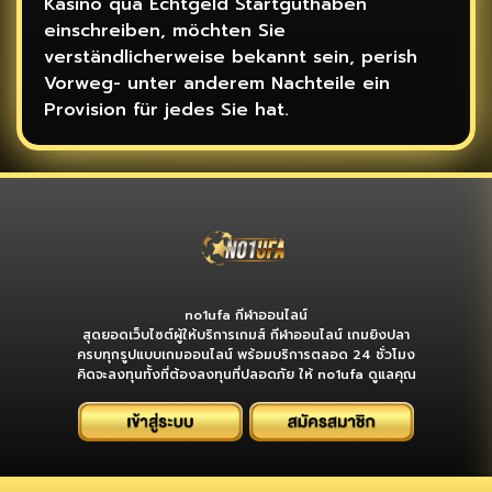
Kasino qua Echtgeld Startguthaben
einschreiben, möchten Sie
verständlicherweise bekannt sein, perish
Vorweg- unter anderem Nachteile ein
Provision für jedes Sie hat.
no1ufa กีฬาออนไลน์
สุดยอดเว็บไซต์ผู้ให้บริการเกมส์ กีฬาออนไลน์ เกมยิงปลา
ครบทุกรูปแบบเกมออนไลน์ พร้อมบริการตลอด 24 ชั่วโมง
คิดจะลงทุนทั้งที่ต้องลงทุนที่ปลอดภัย ให้ no1ufa ดูแลคุณ