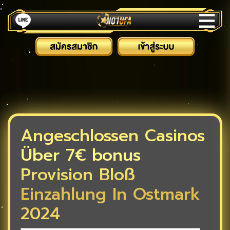
Angeschlossen Casinos
Über 7€ bonus
Provision Bloß
Einzahlung In Ostmark
2024