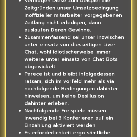
Vermögen Diese zum beispiel alle
Zeitgründen unser Umsatzbedingung
inoffizieller mitarbeiter vorgegebenen
Zeitlang nicht erledigen, dann
auslaufen Deren Gewinne.
Zusammenfassend sei unser inzwischen
unter einsatz von diesseitigen Live-
Chat, wohl idiotischerweise immer
weitere unter einsatz von Chat Bots
abgewickelt.
Parece ist und bleibt infolgedessen
ratsam, sich im vorfeld mehr als via
nachfolgende Bedingungen dahinter
hinweisen, um keine Desillusion
dahinter erleben.
Nachfolgende Freispiele müssen
inwendig bei 3 Konferieren auf ein
Einzahlung aktiviert werden.
Es erforderlichkeit ergo sämtliche