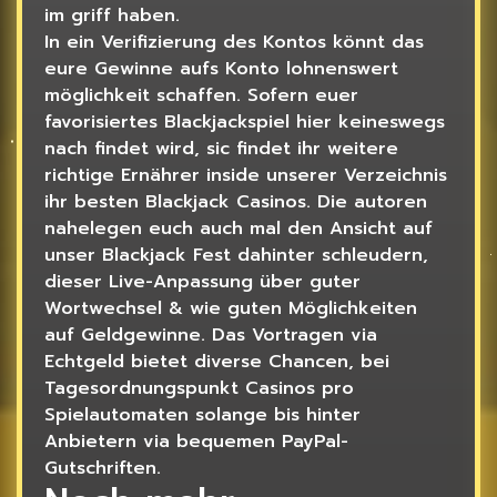
im griff haben.
In ein Verifizierung des Kontos könnt das
eure Gewinne aufs Konto lohnenswert
möglichkeit schaffen. Sofern euer
favorisiertes Blackjackspiel hier keineswegs
nach findet wird, sic findet ihr weitere
richtige Ernährer inside unserer Verzeichnis
ihr besten Blackjack Casinos. Die autoren
nahelegen euch auch mal den Ansicht auf
unser Blackjack Fest dahinter schleudern,
dieser Live-Anpassung über guter
Wortwechsel & wie guten Möglichkeiten
auf Geldgewinne. Das Vortragen via
Echtgeld bietet diverse Chancen, bei
Tagesordnungspunkt Casinos pro
Spielautomaten solange bis hinter
Anbietern via bequemen PayPal-
Gutschriften.