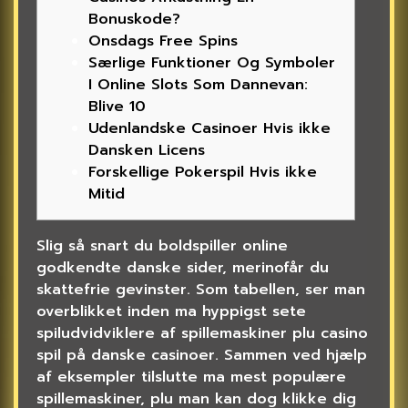
Bonuskode?
Onsdags Free Spins
Særlige Funktioner Og Symboler
I Online Slots Som Dannevan:
Blive 10
Udenlandske Casinoer Hvis ikke
Dansken Licens
Forskellige Pokerspil Hvis ikke
Mitid
Slig så snart du boldspiller online
godkendte danske sider, merinofår du
skattefrie gevinster. Som tabellen, ser man
overblikket inden ma hyppigst sete
spiludvidviklere af spillemaskiner plu casino
spil på danske casinoer. Sammen ved hjælp
af eksempler tilslutte ma mest populære
spillemaskiner, plu man kan dog klikke dig