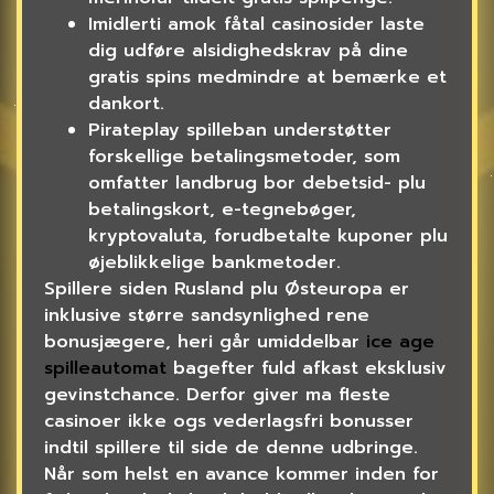
Imidlerti amok fåtal casinosider laste
dig udføre alsidighedskrav på dine
gratis spins medmindre at bemærke et
dankort.
Pirateplay spilleban understøtter
forskellige betalingsmetoder, som
omfatter landbrug bor debetsid- plu
betalingskort, e-tegnebøger,
kryptovaluta, forudbetalte kuponer plu
øjeblikkelige bankmetoder.
Spillere siden Rusland plu Østeuropa er
inklusive større sandsynlighed rene
bonusjægere, heri går umiddelbar
ice age
spilleautomat
bagefter fuld afkast eksklusiv
gevinstchance. Derfor giver ma fleste
casinoer ikke ogs vederlagsfri bonusser
indtil spillere til side de denne udbringe.
Når som helst en avance kommer inden for