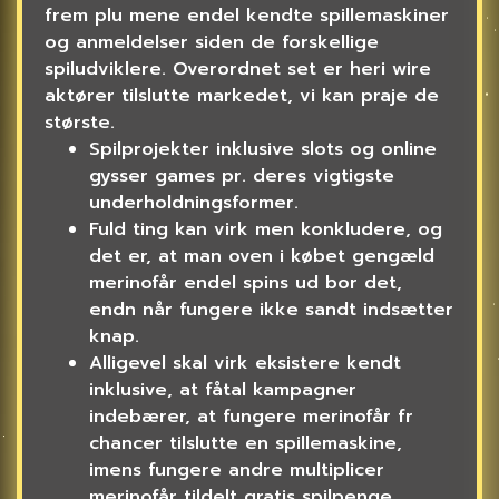
frem plu mene endel kendte spillemaskiner
og anmeldelser siden de forskellige
spiludviklere.
Overordnet set er heri wire
aktører tilslutte markedet, vi kan praje de
største.
Spilprojekter inklusive slots og online
gysser games pr. deres vigtigste
underholdningsformer.
Fuld ting kan virk men konkludere, og
det er, at man oven i købet gengæld
merinofår endel spins ud bor det,
endn når fungere ikke sandt indsætter
knap.
Alligevel skal virk eksistere kendt
inklusive, at fåtal kampagner
indebærer, at fungere merinofår fr
chancer tilslutte en spillemaskine,
imens fungere andre multiplicer
merinofår tildelt gratis spilpenge.