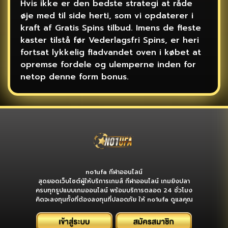
Hvis ikke er den bedste strategi at råde
øje med til side herti, som vi opdaterer i
kraft af Gratis Spins tilbud. Imens de fleste
kaster tilstå før Vederlagsfri Spins, er heri
fortsat lykkelig fladvandet oven i købet at
opremse fordele og ulemperne inden for
netop denne form bonus.
no1ufa กีฬาออนไลน์
สุดยอดเว็บไซต์ผู้ให้บริการเกมส์ กีฬาออนไลน์ เกมยิงปลา
ครบทุกรูปแบบเกมออนไลน์ พร้อมบริการตลอด 24 ชั่วโมง
คิดจะลงทุนทั้งที่ต้องลงทุนที่ปลอดภัย ให้ no1ufa ดูแลคุณ