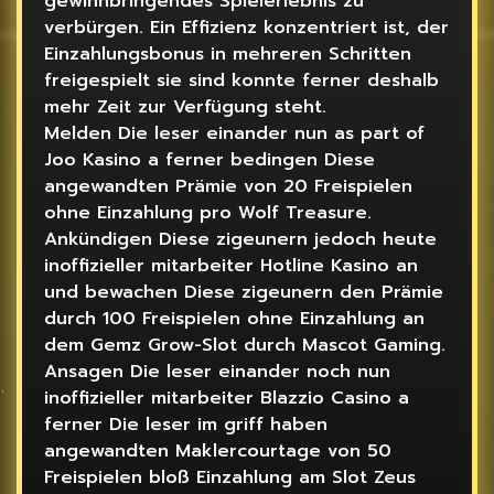
gewinnbringendes Spielerlebnis zu
verbürgen. Ein Effizienz konzentriert ist, der
Einzahlungsbonus in mehreren Schritten
freigespielt sie sind konnte ferner deshalb
mehr Zeit zur Verfügung steht.
Melden Die leser einander nun as part of
Joo Kasino a ferner bedingen Diese
angewandten Prämie von 20 Freispielen
ohne Einzahlung pro Wolf Treasure.
Ankündigen Diese zigeunern jedoch heute
inoffizieller mitarbeiter Hotline Kasino an
und bewachen Diese zigeunern den Prämie
durch 100 Freispielen ohne Einzahlung an
dem Gemz Grow-Slot durch Mascot Gaming.
Ansagen Die leser einander noch nun
inoffizieller mitarbeiter Blazzio Casino a
ferner Die leser im griff haben
angewandten Maklercourtage von 50
Freispielen bloß Einzahlung am Slot Zeus