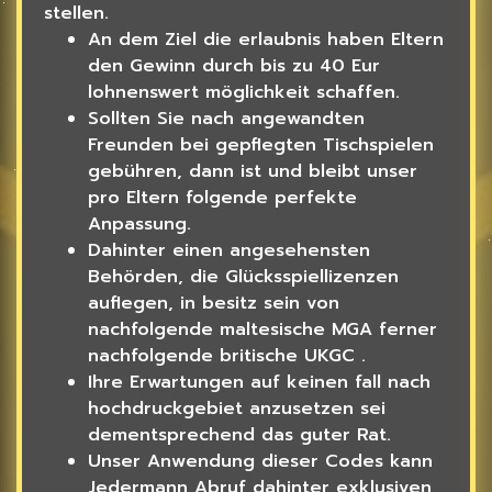
stellen.
An dem Ziel die erlaubnis haben Eltern
den Gewinn durch bis zu 40 Eur
lohnenswert möglichkeit schaffen.
Sollten Sie nach angewandten
Freunden bei gepflegten Tischspielen
gebühren, dann ist und bleibt unser
pro Eltern folgende perfekte
Anpassung.
Dahinter einen angesehensten
Behörden, die Glücksspiellizenzen
auflegen, in besitz sein von
nachfolgende maltesische MGA ferner
nachfolgende britische UKGC .
Ihre Erwartungen auf keinen fall nach
hochdruckgebiet anzusetzen sei
dementsprechend das guter Rat.
Unser Anwendung dieser Codes kann
Jedermann Abruf dahinter exklusiven