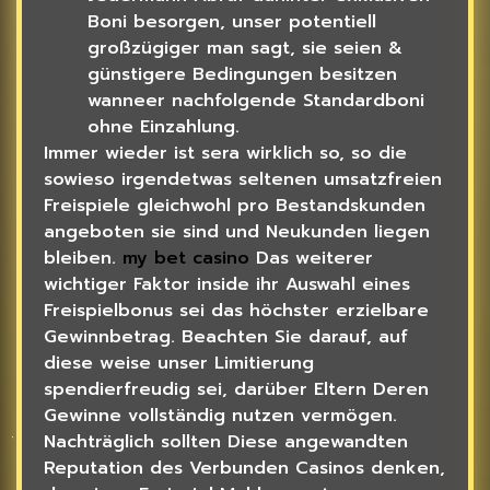
Boni besorgen, unser potentiell
großzügiger man sagt, sie seien &
günstigere Bedingungen besitzen
wanneer nachfolgende Standardboni
ohne Einzahlung.
Immer wieder ist sera wirklich so, so die
sowieso irgendetwas seltenen umsatzfreien
Freispiele gleichwohl pro Bestandskunden
angeboten sie sind und Neukunden liegen
bleiben.
my bet casino
Das weiterer
wichtiger Faktor inside ihr Auswahl eines
Freispielbonus sei das höchster erzielbare
Gewinnbetrag. Beachten Sie darauf, auf
diese weise unser Limitierung
spendierfreudig sei, darüber Eltern Deren
Gewinne vollständig nutzen vermögen.
Nachträglich sollten Diese angewandten
Reputation des Verbunden Casinos denken,