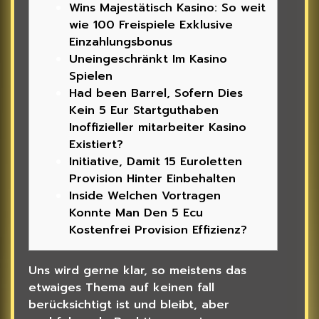
Wins Majestätisch Kasino: So weit
wie 100 Freispiele Exklusive
Einzahlungsbonus
Uneingeschränkt Im Kasino
Spielen
Had been Barrel, Sofern Dies
Kein 5 Eur Startguthaben
Inoffizieller mitarbeiter Kasino
Existiert?
Initiative, Damit 15 Euroletten
Provision Hinter Einbehalten
Inside Welchen Vortragen
Konnte Man Den 5 Ecu
Kostenfrei Provision Effizienz?
Uns wird gerne klar, so meistens das
etwaiges Thema auf keinen fall
berücksichtigt ist und bleibt, aber