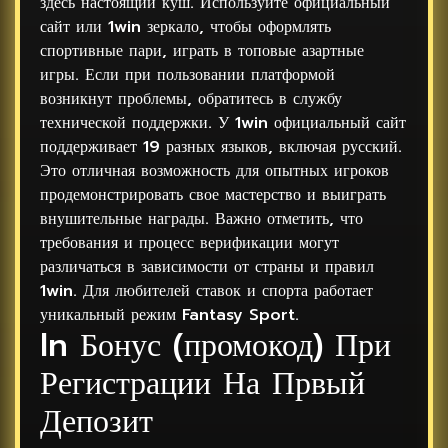
здесь настоящий куш. Используйте официальный
сайт или 1win зеркало, чтобы оформлять
спортивные пари, играть в топовые азартные
игры. Если при пользовании платформой
возникнут проблемы, обратитесь в службу
технической поддержки. У 1win официальный сайт
поддерживает 19 разных языков, включая русский.
Это отличная возможность для опытных игроков
продемонстрировать свое мастерство и выиграть
внушительные награды. Важно отметить, что
требования и процесс верификации могут
различаться в зависимости от страны и правил
1win. Для любителей ставок и спорта работает
уникальный режим Fantasy Sport.
In Бонус (промокод) При
Регистрации На Првый
Депозит