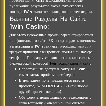
профили могут быть заблокированы. После
публикации результатов матча букмекерская
контора 1Win выплатит выигрыш на счет игрока.
Важные Разделы На Сайте
1win Casino:
Для этого необходимо пройти зарегистрироваться
на официальном сайте БК и подтвердить личность.
Регистрация в 1Win занимает несколько минут и
требует привязки электронной почты или номера
телефона. Площадку сложно назвать классической
букмекерской конторой
1win официальный сайт
.
Непостоянный доступ к сайту БК 1Win —
самая частая проблема гемблеров.
В последнем поле предлагается ввести
промокод 1winFORECASTS (или любой
другой при его наличии).
Оба формта поддерживаются телефонами с
сответствующей операционной системй