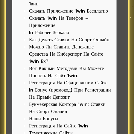
1вин
Скачать Приложение 1win Бесплатно
Скачать 1win На Телефон –
Приложение
In Рабочее Зеркало
Как Делать Ставки На Спорт Онлайн:
Можно Ли Ставить Денежные
Средства На Киберспорт На Сайте
1win Бк?
Вот Какими Методами Вы Можете
Попасть На Сайт 1win:
Регистрация На Официальном Сайте
In Бонус (промокод) При Регистрации
На Првый Депозит
Букмекерская Контора 1win: Ставки
На Спорт Онлайн
Наши Бонусы
Регистрация На Сайте 1win
Тематические Сайты