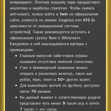
возвращаютс. Поэтому каждому пари предшествует
аналитика и вырботка стратегии. Чтобы скачать
веб-клиент, нужно войти в 1win на официальном
сайте, кликнуть по иконке Андроид или iOS (в
зависимости от операционной системы
устройства). Также рекомендуется вступить в
официальную группу 1вин в ВКонтакте.
Ежедневно в ней выкладываются ваучеры с
промокодами.
Главным минусом лайв-ставок игроки
называют отсутствие внятной статистики.
Счет в букмекерской компании можно
открыть в различных валютах, таких как
рубли, евро, тенге и 50+ других валют.
Для важнейших матчей по футболу доступно
около 70 рынков.
На данный момент в сответствующем разделе
представлео чуть менее 9 тысяч игр и почти
7 тысяч – это слоты.