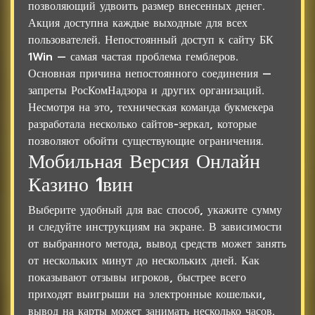
позволяющий удвоить размер внесенных денег.
Акция доступна каждые выходные для всех
пользователей. Непостоянный доступ к сайту БК
1Win — самая частая проблема гемблеров.
Основная причина непостоянного соединения —
запреты РосКомНадзора и других организаций.
Несмотря на это, техническая команда букмекера
разработала несколько сайтов-зеркал, которые
позволяют обойти существующие ограничения.
Мобильная Версия Онлайн
Казино 1вин
Выберите удобный для вас способ, укажите сумму
и следуйте инструкциям на экране. В зависимости
от выбранного метода, вывод средств может занять
от нескольких минут до нескольких дней. Как
показывают отзывы игроков, быстрее всего
приходят выигрыши на электронные кошельки,
вывод на карты может занимать несколько часов.