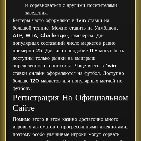
и соревноваться с другими посетителями
заведения.
Беттеры часто оформляют в 1vin ставки на
большой теннис. Можно ставить на Уимблдон,
ATP, WTA, Challenger, фьючерсы. Для
популярных состязаний число маркетов равно
примерно 25. Для игр наподобие ITF могут быть
доступны только рынки на выигрыш
определенного теннисиста. Чаще всего в 1win
ставки онлайн оформляются на футбол. Доступно
больше 120 маркетов для популярных матчей по
футболу.
Регистрация На Официальном
Сайте
Помимо этого в этом казино достаточно много
игровых автоматов с прогрессивными джекпотами,
поэтому особо удачливые игроки могут сорвать