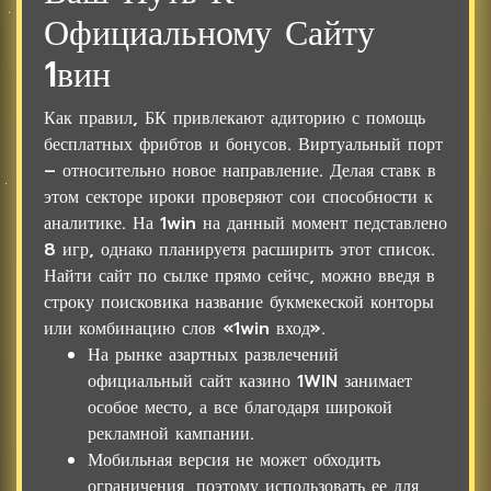
Официальному Сайту
1вин
Как правил, БК привлекают адиторию с помощь
бесплатных фрибтов и бонусов. Виртуальный порт
– относительно новое направление. Делая ставк в
этом секторе ироки проверяют сои способности к
аналитике. На 1win на данный момент педставлено
8 игр, однако планируетя расширить этот список.
Найти сайт по сылке прямо сейчс, можно введя в
строку поисковика название букмекеской конторы
или комбинацию слов «1win вход».
На рынке азартных развлечений
официальный сайт казино 1WIN занимает
особое место, а все благодаря широкой
рекламной кампании.
Мобильная версия не может обходить
ограничения, поэтому использовать ее для