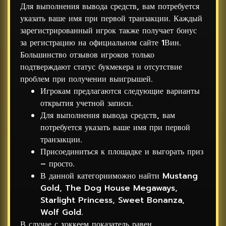
Для выполнения вывода средств, вам потребуется
указать ваше имя при первой транзакции. Каждый
зарегистрированный игрок также получает бонус
за регистрацию на официальном сайте 1Вин.
Большинство отзывов игроков только
подтверждают статус букмекера и отсутствие
проблем при получении выигрышей.
Игрокам предлагаются следующие варианты
открытия учетной записи.
Для выполнения вывода средств, вам
потребуется указать ваше имя при первой
транзакции.
Присоединиться к площадке и выгорать приз
– просто.
В данной категорииможно найти Mustang
Gold, The Dog House Megaways,
Starlight Princess, Sweet Bonanza,
Wolf Gold.
В случае с хоккеем показатель равен