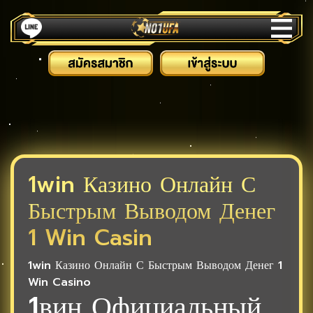
1win Казино Онлайн С
Быстрым Выводом Денег
1 Win Casin
1win Казино Онлайн С Быстрым Выводом Денег 1
Win Casino
1вин Официальный