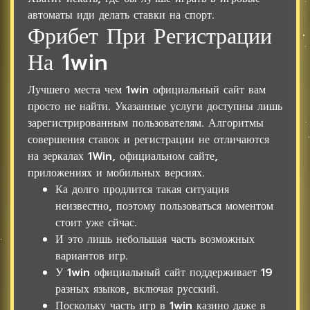
автоматы иди делать ставки на спорт.
Фрибет При Регистрации
На 1win
Лучшего места чем 1win официальный сайт вам
просто не найти. Указанные услуги доступны лишь
зарегистрированным пользователям. Алгоритмы
совершения ставок и регистрации не отличаются
на зеркалах 1Win, официальном сайте,
приложениях и мобильных версиях.
Ка долго продлится такая ситуация
неизвестно, поэтому пользоваться моментом
стоит уже сйчас.
И это лишь небольшая часть возможных
вариантов игр.
У 1win официальный сайт поддерживает 19
разных языков, включая русский.
Поскольку часть игр в 1win казино даже в