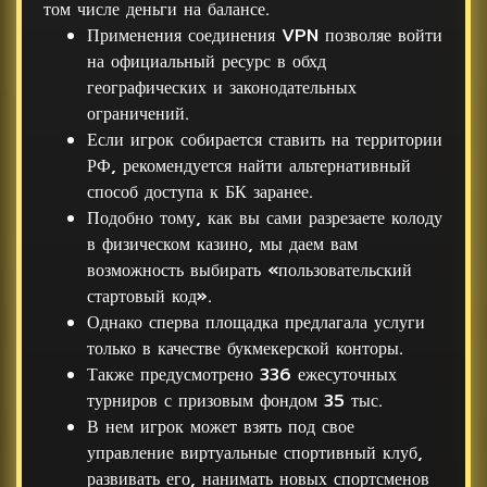
том числе деньги на балансе.
Применения соединения VPN позволяе войти
на официальный ресурс в обхд
географических и законодательных
ограничений.
Если игрок собирается ставить на территории
РФ, рекомендуется найти альтернативный
способ доступа к БК заранее.
Подобно тому, как вы сами разрезаете колоду
в физическом казино, мы даем вам
возможность выбирать «пользовательский
стартовый код».
Однако сперва площадка предлагала услуги
только в качестве букмекерской конторы.
Также предусмотрено 336 ежесуточных
турниров с призовым фондом 35 тыс.
В нем игрок может взять под свое
управление виртуальные спортивный клуб,
развивать его, нанимать новых спортсменов