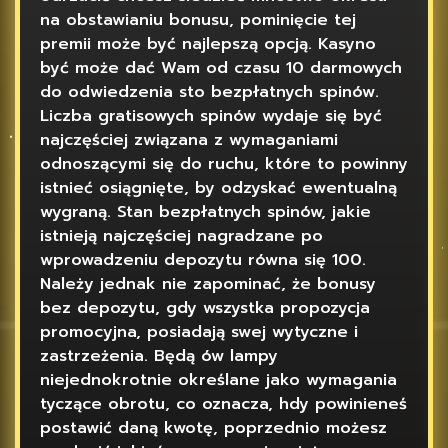
na obstawianiu bonusu, pominięcie tej
premii może być najlepszą opcją. Kasyno
być może dać Wam od czasu 10 darmowych
do odwiedzenia sto bezpłatnych spinów.
Liczba gratisowych spinów wydaje się być
najczęściej związana z wymaganiami
odnoszącymi się do ruchu, które to powinny
istnieć osiągnięte, by odzyskać ewentualną
wygraną. Stan bezpłatnych spinów, jakie
istnieją najczęściej nagradzane po
wprowadzeniu depozytu równa się 100.
Należy jednak nie zapominać, że bonusy
bez depozytu, gdy wszystka propozycja
promocyjna, posiadają swej wytyczne i
zastrzeżenia. Będą ów lampy
niejednokrotnie określane jako wymagania
tyczące obrotu, co oznacza, hdy powinieneś
postawić daną kwotę, poprzednio możesz