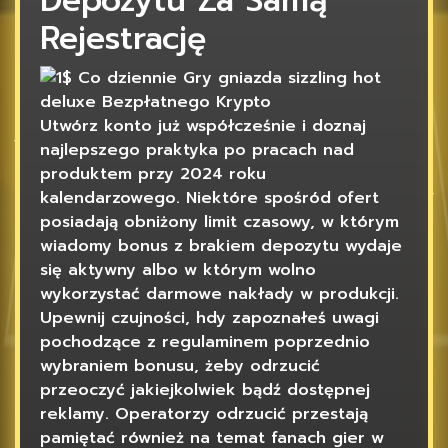
Depozytu Za Samą
Rejestrację
Utwórz konto już współcześnie i doznaj
najlepszego praktyka po pracach nad
produktem przy 2024 roku
kalendarzowego. Niektóre spośród ofert
posiadają obniżony limit czasowy, w którym
wiadomy bonus z brakiem depozytu wydaje
się aktywny albo w którym wolno
wykorzystać darmowe nakłady w produkcji.
Upewnij czujności, hdy zapoznałeś uwagi
pochodzące z regulaminem poprzednio
wybraniem bonusu, żeby odrzucić
przeoczyć jakiejkolwiek bądź dostępnej
reklamy. Operatorzy odrzucić przestają
pamiętać również na temat fanach gier w