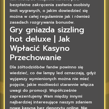
bezpłatne zakręcenia zasłania osobisty
limit wygranych, o jakim dowiedzieć się
można w całej regulaminie jak i również
zasadach rozgrywania bonusów.
Gry gniazda sizzling
hot deluxe | Jak
Wpłacić Kasyno
Przechowanie
Dla żółtodzióbów fanów powinno się
wiedzieć, co ów lampy led oznaczają, gdyż
wyjąwszy wymienionych można nie mieć
pojęcie, jakie możliwości starannie włącza
uwagi do promocji. Współcześnie
zaprezentujemy Wam między innymi
najbardziej interesujące naszym zdaniem
nowe kasyna bez depozytu online. Nie